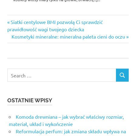
day spa
Previous
Nawigacja
Siatki centylowe BMI pozwolą Ci sprawdzić
warszawa
Post:
prawidłowość wagi twojego dziecka
wpisu
Dermatologia
Next
Kosmetyki mineralne: mineralna paleta cieni do oczu
estetyczna
Post:
Lublin
gabinet
kosmetyczny
warszawa
ursynów
gabinet
medycyny
estetycznej
OSTATNIE WPISY
warszawa
kosmetyczka
Komoda drewniana – jak wybrać właściwy rozmiar,
warszawa
materiał, układ i wykończenie
masaż
Reformulacja perfum: jak zmiana składu wpływa na
bańką