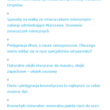
Ursynów
serum
do cery
dojrzałej
Sposoby na walkę ze zmarszczkami mimicznymi –
tabletki
zabiegi odmładzające Warszawa. Usuwanie
na
zmarszczek mimicznych
pryszcze
tabletki
Pielęgnacja dłoni, a nasze samopoczucie. Dlaczego
na
warto oddać się w ręce specjalistów od paznokci?
trądzik
trwałe
usuwanie
Naturalne olejki eteryczne do masażu, olejki
owłosienia
zapachowe – olejek sosnowy
kraków
zabiegi
Dieta i pielęgnacja kosmetyczna to najlepsze co sobie
kosmetyczne
możesz dać.
warszawa
zabiegi
nawilżające
Kosmetyki mineralne: mineralna paleta cieni do oczu
warszawa