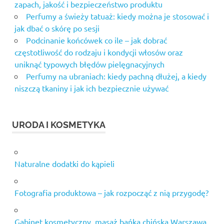
zapach, jakość i bezpieczeństwo produktu
chińską
Perfumy a świeży tatuaż: kiedy można je stosować i
ursynów
jak dbać o skórę po sesji
naturalne
Podcinanie końcówek co ile – jak dobrać
olejki
częstotliwość do rodzaju i kondycji włosów oraz
eteryczne
uniknąć typowych błędów pielęgnacyjnych
do
masażu
Perfumy na ubraniach: kiedy pachną dłużej, a kiedy
niszczą tkaniny i jak ich bezpiecznie używać
olejek
sosnowy
peeling
URODA I KOSMETYKA
kawitacyjny
sklep
peeling
medyczny
Naturalne dodatki do kąpieli
złuszczanie
naskórka
Fotografia produktowa – jak rozpocząć z nią przygodę?
salon
urody
warszawa
Gabinet kosmetyczny, masaż bańką chińską Warszawa