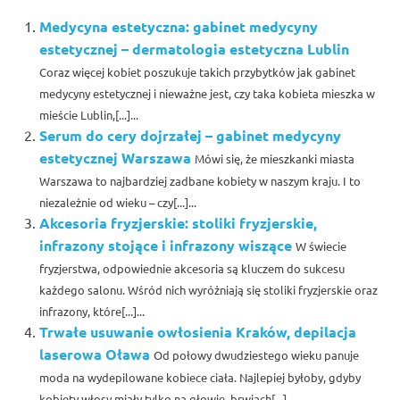
Medycyna estetyczna: gabinet medycyny
estetycznej – dermatologia estetyczna Lublin
Coraz więcej kobiet poszukuje takich przybytków jak gabinet
medycyny estetycznej i nieważne jest, czy taka kobieta mieszka w
mieście Lublin,[...]...
Serum do cery dojrzałej – gabinet medycyny
estetycznej Warszawa
Mówi się, że mieszkanki miasta
Warszawa to najbardziej zadbane kobiety w naszym kraju. I to
niezależnie od wieku – czy[...]...
Akcesoria fryzjerskie: stoliki fryzjerskie,
infrazony stojące i infrazony wiszące
W świecie
fryzjerstwa, odpowiednie akcesoria są kluczem do sukcesu
każdego salonu. Wśród nich wyróżniają się stoliki fryzjerskie oraz
infrazony, które[...]...
Trwałe usuwanie owłosienia Kraków, depilacja
laserowa Oława
Od połowy dwudziestego wieku panuje
moda na wydepilowane kobiece ciała. Najlepiej byłoby, gdyby
kobiety włosy miały tylko na głowie, brwiach[...]...