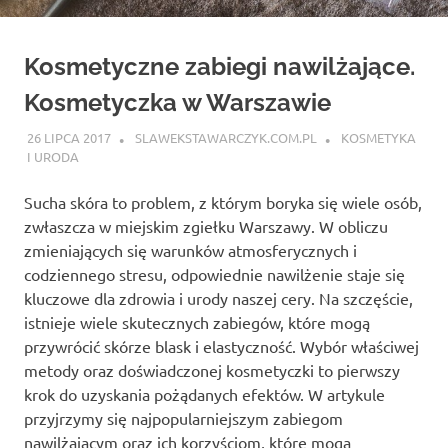
Kosmetyczne zabiegi nawilżające.
Kosmetyczka w Warszawie
26 LIPCA 2017
SLAWEKSTAWARCZYK.COM.PL
KOSMETYKA
I URODA
Sucha skóra to problem, z którym boryka się wiele osób,
zwłaszcza w miejskim zgiełku Warszawy. W obliczu
zmieniających się warunków atmosferycznych i
codziennego stresu, odpowiednie nawilżenie staje się
kluczowe dla zdrowia i urody naszej cery. Na szczęście,
istnieje wiele skutecznych zabiegów, które mogą
przywrócić skórze blask i elastyczność. Wybór właściwej
metody oraz doświadczonej kosmetyczki to pierwszy
krok do uzyskania pożądanych efektów. W artykule
przyjrzymy się najpopularniejszym zabiegom
nawilżającym oraz ich korzyściom, które mogą