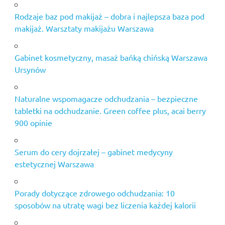
bańką
Rodzaje baz pod makijaż – dobra i najlepsza baza pod
chińską
makijaż. Warsztaty makijażu Warszawa
ursynów
mineralna
paleta
Gabinet kosmetyczny, masaż bańką chińską Warszawa
cieni do
Ursynów
oczu
najlepsze
Naturalne wspomagacze odchudzania – bezpieczne
tabletki
tabletki na odchudzanie. Green coffee plus, acai berry
na włosy
900 opinie
peeling
mokotów
Serum do cery dojrzałej – gabinet medycyny
salon
estetycznej Warszawa
pedicure
w
Warszawie
Porady dotyczące zdrowego odchudzania: 10
salon spa
sposobów na utratę wagi bez liczenia każdej kalorii
warszawa