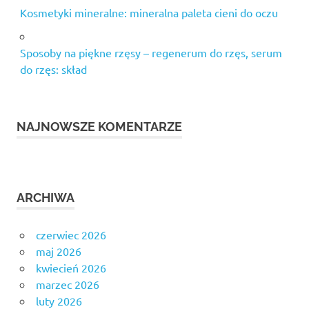
serum
Kosmetyki mineralne: mineralna paleta cieni do oczu
do cery
dojrzałej
stoliki
Sposoby na piękne rzęsy – regenerum do rzęs, serum
fryzjerskie
do rzęs: skład
tabletki
na
trądzik
NAJNOWSZE KOMENTARZE
tabletki
na
włosy
ranking
ARCHIWA
urządzenia
kawitacja
czerwiec 2026
urządzenia
peeling
maj 2026
kawitacyjny
kwiecień 2026
marzec 2026
zabiegi
nawilżające
luty 2026