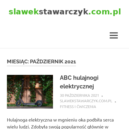
Skip
to
content
slawekstawarczyk.com.pl
MENU
MIESIĄC:
PAŹDZIERNIK 2021
ABC hulajnogi
elektrycznej
30 PAŹDZIERNIKA 2021
SLAWEKSTAWARCZYK.COM.PL
FITNESS I ĆWICZENIA
Hulajnoga elektryczna w mgnieniu oka podbiła serca
wielu ludzi. Zdobyła swoją popularność głównie w