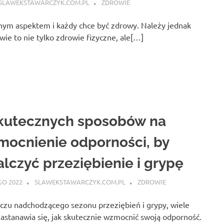
SLAWEKSTAWARCZYK.COM.PL
ZDROWIE
nym aspektem i każdy chce być zdrowy. Należy jednak
wie to nie tylko zdrowie fizyczne, ale[…]
skutecznych sposobów na
ocnienie odporności, by
lczyć przeziębienie i grypę
GO 2022
SLAWEKSTAWARCZYK.COM.PL
ZDROWIE
czu nadchodzącego sezonu przeziębień i grypy, wiele
astanawia się, jak skutecznie wzmocnić swoją odporność.