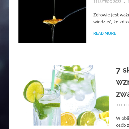
11 LUTEGO 2022
Zdrowie jest waż
wiedzieć, że zdro
READ MORE
7 
wzm
zwa
3 LUTE
W obli
osób z