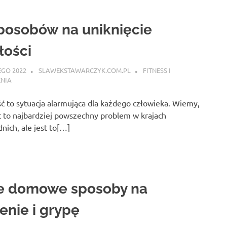
posobów na uniknięcie
łości
EGO 2022
SLAWEKSTAWARCZYK.COM.PL
FITNESS I
ENIA
ć to sytuacja alarmująca dla każdego człowieka. Wiemy,
t to najbardziej powszechny problem w krajach
nich, ale jest to[…]
e domowe sposoby na
enie i grypę