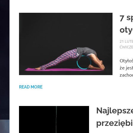
7 s
oty
21 LUT
ĆWICZ
Otyłoś
że jes
zachod
READ MORE
Najlepsz
przeziębi