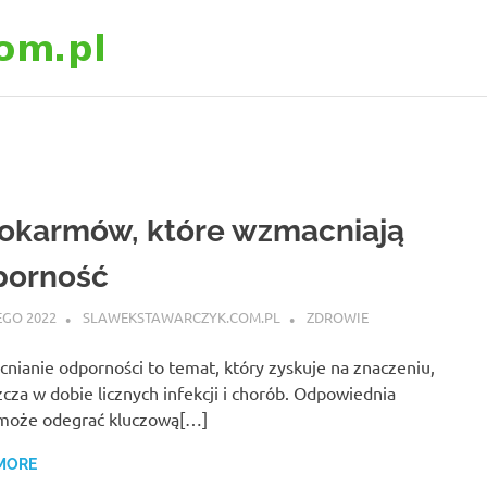
slawekstawarczyk
okarmów, które wzmacniają
porność
EGO 2022
SLAWEKSTAWARCZYK.COM.PL
ZDROWIE
ianie odporności to temat, który zyskuje na znaczeniu,
cza w dobie licznych infekcji i chorób. Odpowiednia
 może odegrać kluczową[…]
MORE