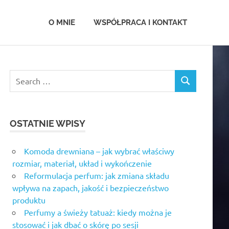
.com.pl
O MNIE
WSPÓŁPRACA I KONTAKT
OSTATNIE WPISY
Komoda drewniana – jak wybrać właściwy
rozmiar, materiał, układ i wykończenie
Reformulacja perfum: jak zmiana składu
wpływa na zapach, jakość i bezpieczeństwo
produktu
Perfumy a świeży tatuaż: kiedy można je
stosować i jak dbać o skórę po sesji