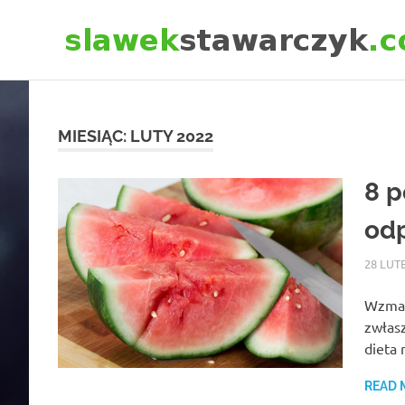
Skip
to
content
MIESIĄC:
LUTY 2022
8 p
od
28 LUT
Wzmacn
zwłasz
dieta
READ 