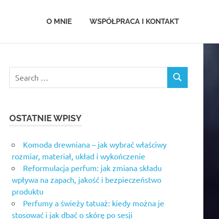
.com.pl
O MNIE
WSPÓŁPRACA I KONTAKT
OSTATNIE WPISY
Komoda drewniana – jak wybrać właściwy
rozmiar, materiał, układ i wykończenie
Reformulacja perfum: jak zmiana składu
wpływa na zapach, jakość i bezpieczeństwo
produktu
Perfumy a świeży tatuaż: kiedy można je
stosować i jak dbać o skórę po sesji