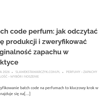
ch code perfum: jak odczytać
ę produkcji i zweryfikować
ginalność zapachu w
ktyce
A 2026
SLAWEKSTAWARCZYK.COM.PL
PERFUMY – ZAPACHY
ŁOŚĆ – WYBÓR I NOSZENIE
tyfikowanie batch code na perfumach to kluczowy krok w
 znajduje się na[…]