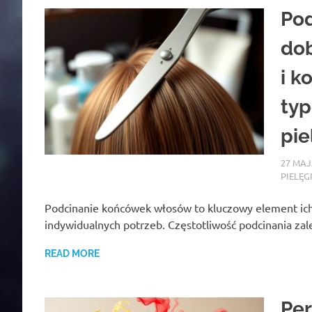
Pod
dob
i k
ty
pie
27 MAJ
PIELĘG
Podcinanie końcówek włosów to kluczowy element ich 
indywidualnych potrzeb. Częstotliwość podcinania zal
READ MORE
Per