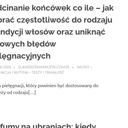
cinanie końcówek co ile – jak
rać częstotliwość do rodzaju
ondycji włosów oraz uniknąć
powych błędów
lęgnacyjnych
A 2026
SLAWEKSTAWARCZYK.COM.PL
WŁOSY –
NACJA I RUTYNA – TESTY I TRWAŁOŚĆ
pielęgnacji, który powinien być dostosowany do
eży od rodzaju[…]
fumy na ubraniach: kiedy