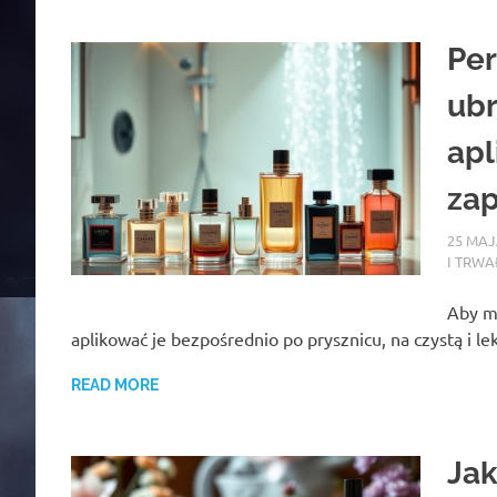
Per
ubr
apl
za
25 MAJ
I TRWA
Aby m
aplikować je bezpośrednio po prysznicu, na czystą i l
READ MORE
Jak