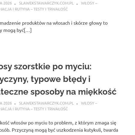
A 2026
SLAWEKSTAWARCZYK.COM.PL
WŁOSY –
NACJA I RUTYNA – TESTY I TRWAŁOŚĆ
madzenie produktów na włosach i skórze głowy to
wy mogą być[…]
sy szorstkie po myciu:
yczyny, typowe błędy i
teczne sposoby na miękkość
A 2026
SLAWEKSTAWARCZYK.COM.PL
WŁOSY –
NACJA I RUTYNA – TESTY I TRWAŁOŚĆ
tkość włosów po myciu to problem, z którym zmaga się
osób. Przyczyną mogą być uszkodzenia kutykuli, twarda