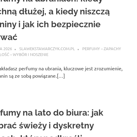
hną dłużej, a kiedy niszczą
niny i jak ich bezpiecznie
ywać
A 2026
SLAWEKSTAWARCZYK.COM.PL
PERFUMY – ZAPACHY
ŁOŚĆ – WYBÓR I NOSZENIE
kładasz perfumy na ubrania, kluczowe jest zrozumienie,
kanin są ze sobą powiązane.[…]
fumy na lato do biura: jak
rać świeży i dyskretny