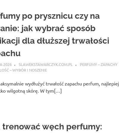
fumy po prysznicu czy na
anie: jak wybrać sposób
ikacji dla dłuższej trwałości
pachu
A 2026
SLAWEKSTAWARCZYK.COM.PL
PERFUMY – ZAPACHY
ŁOŚĆ – WYBÓR I NOSZENIE
aksymalnie wydłużyć trwałość zapachu perfum, najlepiej
ekko wilgotną skórę. W tym[…]
 trenować węch perfumy: