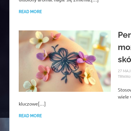
READ MORE
Per
moż
skó
27 MAJ
TRWAŁO
Stoso
wiele 
kluczowe[…]
READ MORE