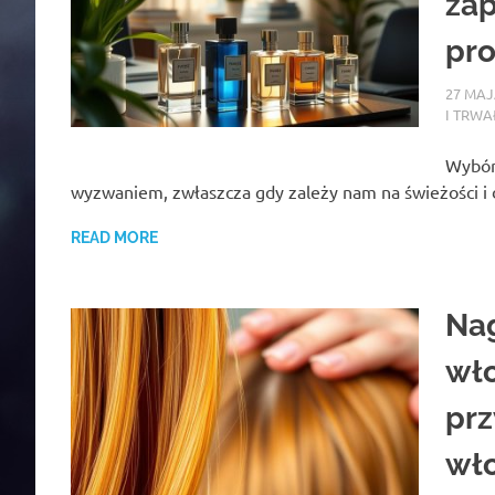
zap
pro
27 MAJ
I TRWA
Wybór
wyzwaniem, zwłaszcza gdy zależy nam na świeżości i d
READ MORE
Na
wło
prz
wło