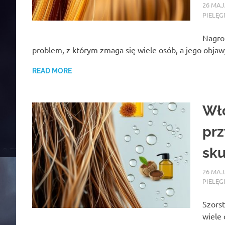
26 MAJ
PIELĘG
Nagro
problem, z którym zmaga się wiele osób, a jego obja
READ MORE
Wło
prz
sku
26 MAJ
PIELĘG
Szors
wiele 