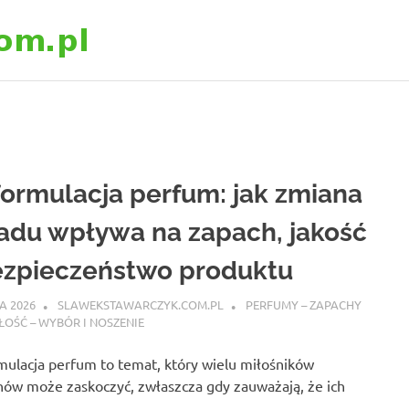
slawekstawarczyk
ormulacja perfum: jak zmiana
adu wpływa na zapach, jakość
ezpieczeństwo produktu
A 2026
SLAWEKSTAWARCZYK.COM.PL
PERFUMY – ZAPACHY
ŁOŚĆ – WYBÓR I NOSZENIE
ulacja perfum to temat, który wielu miłośników
hów może zaskoczyć, zwłaszcza gdy zauważają, że ich