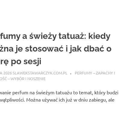
fumy a świeży tatuaż: kiedy
na je stosować i jak dbać o
rę po sesji
A 2026
SLAWEKSTAWARCZYK.COM.PL
PERFUMY – ZAPACHY I
ŚĆ – WYBÓR I NOSZENIE
wanie perfum na świeżym tatuażu to temat, który budzi
wątpliwości. Można używać ich już w dniu zabiegu, ale