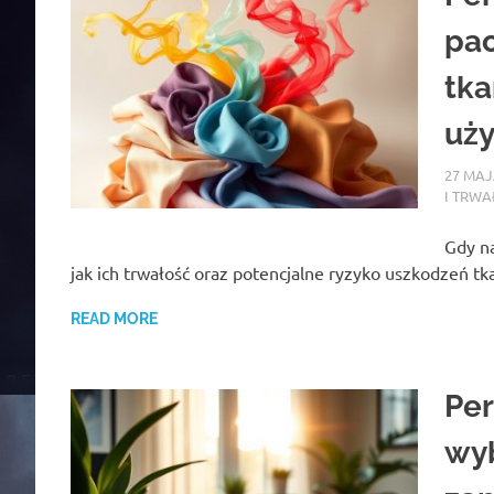
pac
tka
uż
27 MAJ
I TRWA
Gdy na
jak ich trwałość oraz potencjalne ryzyko uszkodzeń t
READ MORE
Per
wyb