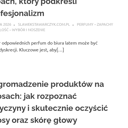
ach, który podkreśli
fesjonalizm
A 2026
SLAWEKSTAWARCZYK.COM.PL
PERFUMY – ZAPACHY
ŁOŚĆ – WYBÓR I NOSZENIE
 odpowiednich perfum do biura latem może być
yskrecji. Kluczowe jest, aby[…]
gromadzenie produktów na
sach: jak rozpoznać
yczyny i skutecznie oczyścić
sy oraz skórę głowy