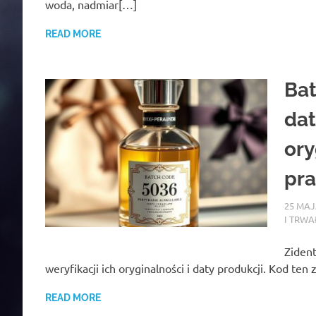
woda, nadmiar[…]
READ MORE
Bat
dat
ory
pra
25 MAJ
I TRWA
Ziden
weryfikacji ich oryginalności i daty produkcji. Kod ten
READ MORE