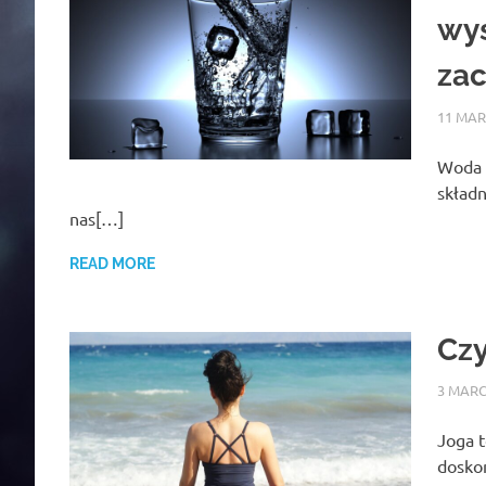
wys
za
11 MAR
Woda t
składn
nas[…]
READ MORE
Czy
3 MARC
Joga t
doskon