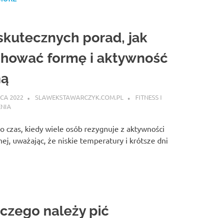
skutecznych porad, jak
hować formę i aktywność
mą
CA 2022
SLAWEKSTAWARCZYK.COM.PL
FITNESS I
ENIA
o czas, kiedy wiele osób rezygnuje z aktywności
nej, uważając, że niskie temperatury i krótsze dni
czego należy pić