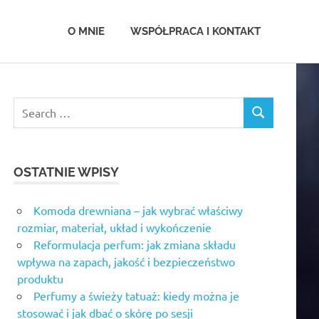
.com.pl
O MNIE
WSPÓŁPRACA I KONTAKT
OSTATNIE WPISY
Komoda drewniana – jak wybrać właściwy
rozmiar, materiał, układ i wykończenie
Reformulacja perfum: jak zmiana składu
wpływa na zapach, jakość i bezpieczeństwo
produktu
Perfumy a świeży tatuaż: kiedy można je
stosować i jak dbać o skórę po sesji