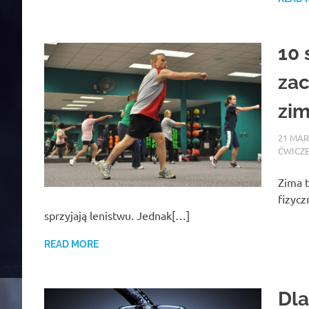
10 
zac
zi
21 MAR
ĆWICZ
Zima t
fizycz
sprzyjają lenistwu. Jednak[…]
READ MORE
Dla