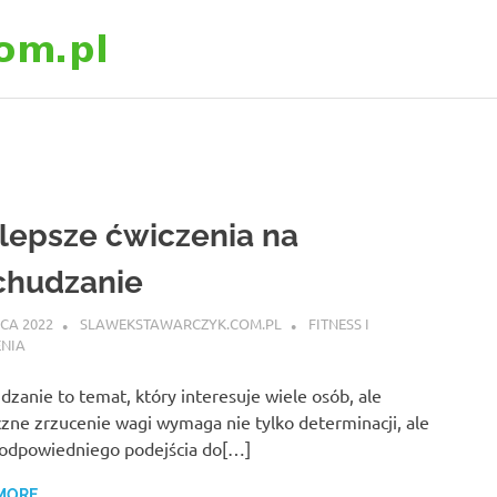
slawekstawarczyk
lepsze ćwiczenia na
chudzanie
CA 2022
SLAWEKSTAWARCZYK.COM.PL
FITNESS I
ENIA
zanie to temat, który interesuje wiele osób, ale
zne zrzucenie wagi wymaga nie tylko determinacji, ale
 odpowiedniego podejścia do[…]
MORE