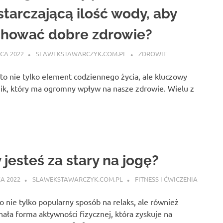
tarczającą ilość wody, aby
chować dobre zdrowie?
CA 2022
SLAWEKSTAWARCZYK.COM.PL
ZDROWIE
o nie tylko element codziennego życia, ale kluczowy
ik, który ma ogromny wpływ na nasze zdrowie. Wielu z
 jesteś za stary na jogę?
A 2022
SLAWEKSTAWARCZYK.COM.PL
FITNESS I ĆWICZENIA
o nie tylko popularny sposób na relaks, ale również
ała forma aktywności fizycznej, która zyskuje na