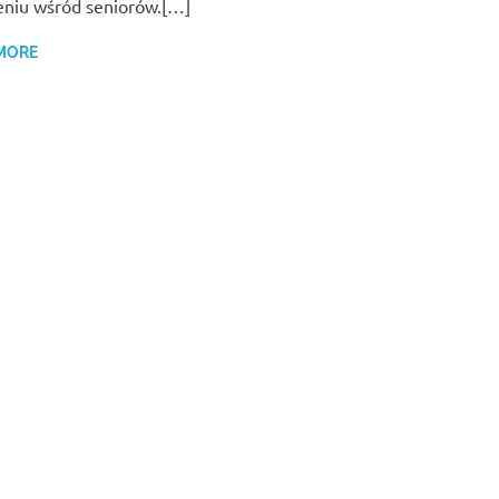
eniu wśród seniorów.[…]
MORE