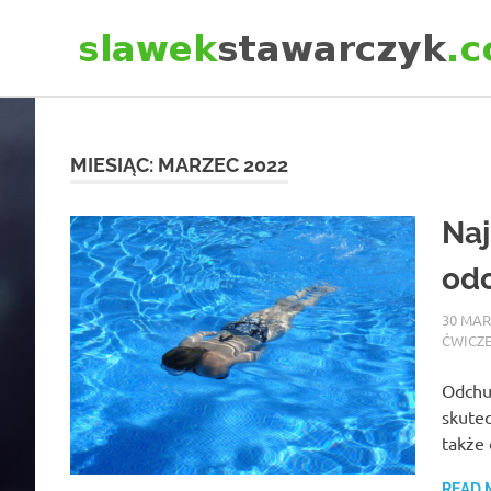
Skip
to
content
MIESIĄC:
MARZEC 2022
Naj
od
30 MAR
ĆWICZ
Odchud
skutec
także
READ 