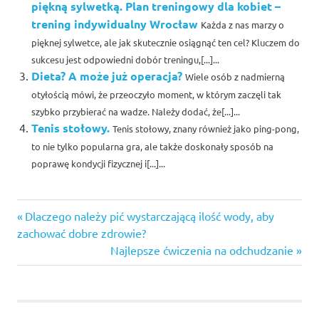
piękną sylwetką. Plan treningowy dla kobiet –
trening indywidualny Wrocław
Każda z nas marzy o
pięknej sylwetce, ale jak skutecznie osiągnąć ten cel? Kluczem do
sukcesu jest odpowiedni dobór treningu,[...]...
Dieta? A może już operacja?
Wiele osób z nadmierną
otyłością mówi, że przeoczyło moment, w którym zaczęli tak
szybko przybierać na wadze. Należy dodać, że[...]...
Tenis stołowy.
Tenis stołowy, znany również jako ping-pong,
to nie tylko popularna gra, ale także doskonały sposób na
poprawę kondycji fizycznej i[...]...
aktywność
Previous
Nawigacja
Dlaczego należy pić wystarczającą ilość wody, aby
Post:
zachować dobre zdrowie?
wpisu
Next
Najlepsze ćwiczenia na odchudzanie
Post: