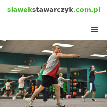
Skip
to
content
slawekstawarczyk.com.pl
MENU