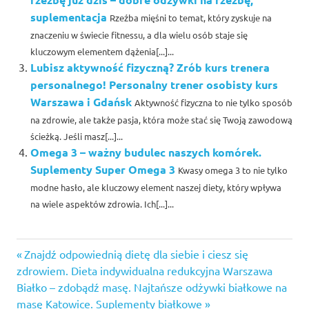
suplementacja
Rzeźba mięśni to temat, który zyskuje na
znaczeniu w świecie fitnessu, a dla wielu osób staje się
kluczowym elementem dążenia[...]...
Lubisz aktywność fizyczną? Zrób kurs trenera
personalnego! Personalny trener osobisty kurs
Warszawa i Gdańsk
Aktywność fizyczna to nie tylko sposób
na zdrowie, ale także pasja, która może stać się Twoją zawodową
ścieżką. Jeśli masz[...]...
Omega 3 – ważny budulec naszych komórek.
Suplementy Super Omega 3
Kwasy omega 3 to nie tylko
modne hasło, ale kluczowy element naszej diety, który wpływa
na wiele aspektów zdrowia. Ich[...]...
ćwiczenia
Previous
Nawigacja
Znajdź odpowiednią dietę dla siebie i ciesz się
na
Post:
zdrowiem. Dieta indywidualna redukcyjna Warszawa
kondycję
wpisu
Next
Białko – zdobądź masę. Najtańsze odżywki białkowe na
poznań
Post:
masę Katowice. Suplementy białkowe