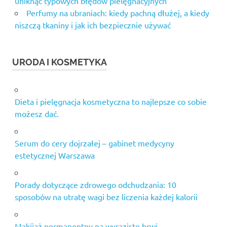
uniknąć typowych błędów pielęgnacyjnych
na
Perfumy na ubraniach: kiedy pachną dłużej, a kiedy
siłownie
niszczą tkaniny i jak ich bezpiecznie używać
suplementacja
na rzeźbę
suplementy
URODA I KOSMETYKA
białkowe
Thermo
Speed
Dieta i pielęgnacja kosmetyczna to najlepsze co sobie
Extreme
możesz dać.
Mega
Caps
Serum do cery dojrzałej – gabinet medycyny
Trec
estetycznej Warszawa
Whey
100
Używany
Porady dotyczące zdrowego odchudzania: 10
sprzęt
sposobów na utratę wagi bez liczenia każdej kalorii
na
siłownię
Makijaż permanentny na wyraziste brwi