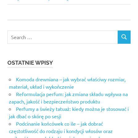
dieta
redukcyjna
warszawa
joga
gdynia
kurs trenera
personalnego
gdańsk
modelowanie
OSTATNIE WPISY
ciała
odżywki
Komoda drewniana – jak wybrać właściwy rozmiar,
skuteczne
materiał, układ i wykończenie
modelowanie
Reformulacja perfum: jak zmiana składu wpływa na
sylwetki
zapach, jakość i bezpieczeństwo produktu
spalacz
Perfumy a świeży tatuaż: kiedy można je stosować i
tłuszczu
jak dbać o skórę po sesji
dla
Podcinanie końcówek co ile – jak dobrać
kobiet
częstotliwość do rodzaju i kondycji włosów oraz
sprzęt