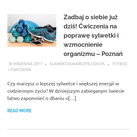
Zadbaj o siebie już
dziś! Ćwiczenia na
poprawę sylwetki i
wzmocnienie
organizmu – Poznań
30 WRZEŚNIA 2017
SLAWEKSTAWARCZYK.COM.PL
FITNESS
I ĆWICZENIA
Czy marzysz o lepszej sylwetce i większej energii w
codziennym życiu? W dzisiejszym zabieganym świecie
łatwo zapomnieć o dbaniu o[…]
READ MORE