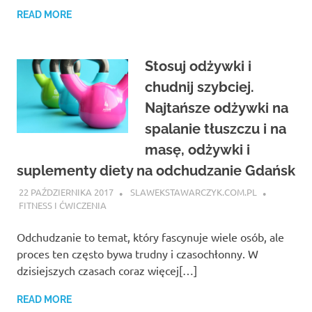
READ MORE
Stosuj odżywki i
chudnij szybciej.
Najtańsze odżywki na
spalanie tłuszczu i na
masę, odżywki i
suplementy diety na odchudzanie Gdańsk
22 PAŹDZIERNIKA 2017
SLAWEKSTAWARCZYK.COM.PL
FITNESS I ĆWICZENIA
Odchudzanie to temat, który fascynuje wiele osób, ale
proces ten często bywa trudny i czasochłonny. W
dzisiejszych czasach coraz więcej[…]
READ MORE