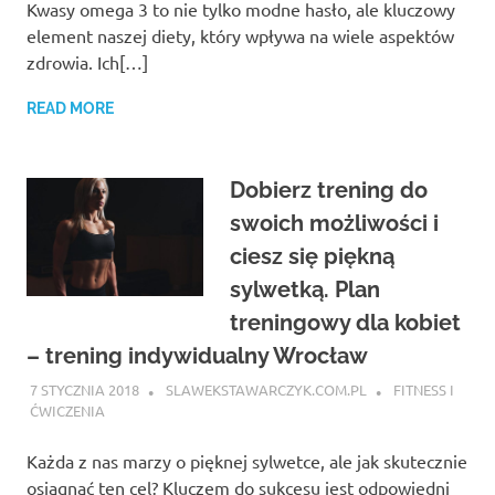
Kwasy omega 3 to nie tylko modne hasło, ale kluczowy
element naszej diety, który wpływa na wiele aspektów
zdrowia. Ich[…]
READ MORE
Dobierz trening do
swoich możliwości i
ciesz się piękną
sylwetką. Plan
treningowy dla kobiet
– trening indywidualny Wrocław
7 STYCZNIA 2018
SLAWEKSTAWARCZYK.COM.PL
FITNESS I
ĆWICZENIA
Każda z nas marzy o pięknej sylwetce, ale jak skutecznie
osiągnąć ten cel? Kluczem do sukcesu jest odpowiedni