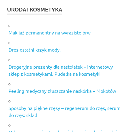
URODA I KOSMETYKA
Makijaż permanentny na wyraziste brwi
Dres-ostatni krzyk mody.
Drogeryjne prezenty dla nastolatek – internetowy
sklep z kosmetykami. Pudełka na kosmetyki
Peeling medyczny złuszczanie naskórka – Mokotów
Sposoby na piękne rzęsy – regenerum do rzęs, serum
do rzęs: skład
Od czego zacząć naturalną pielęgnację włosów, rąk i