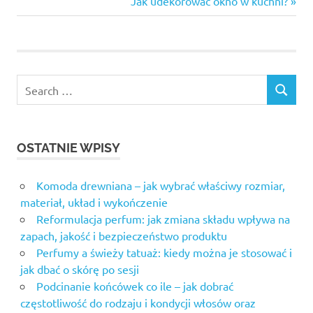
wpisu
Jak udekorować okno w kuchni?
na
Post:
kondycję
poznań
ćwiczenia
odchudzające
poznań
dieta
Warszawa
joga
OSTATNIE WPISY
trójmiasto
kurs trenera
Komoda drewniana – jak wybrać właściwy rozmiar,
personalnego
materiał, układ i wykończenie
gdańsk
Reformulacja perfum: jak zmiana składu wpływa na
modelowanie
zapach, jakość i bezpieczeństwo produktu
sylwetki
Perfumy a świeży tatuaż: kiedy można je stosować i
warszawa
jak dbać o skórę po sesji
odżywki
Podcinanie końcówek co ile – jak dobrać
na
częstotliwość do rodzaju i kondycji włosów oraz
rzeźbę