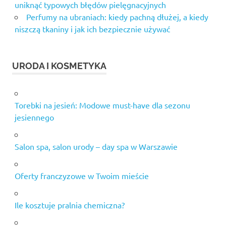
uniknąć typowych błędów pielęgnacyjnych
ranking
Perfumy na ubraniach: kiedy pachną dłużej, a kiedy
spalaczy
niszczą tkaniny i jak ich bezpiecznie używać
tłuszczu
suplementacja
na rzeźbę
URODA I KOSMETYKA
Thermo
Speed
Extreme
Torebki na jesień: Modowe must-have dla sezonu
Mega
jesiennego
Caps
trening
na
Salon spa, salon urody – day spa w Warszawie
kondycję
poznań
Oferty franczyzowe w Twoim mieście
Używany
sprzęt
na
Ile kosztuje pralnia chemiczna?
siłownię