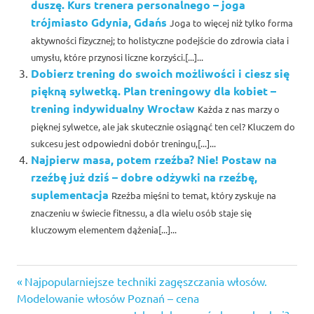
duszę. Kurs trenera personalnego – joga
trójmiasto Gdynia, Gdańs
Joga to więcej niż tylko forma
aktywności fizycznej; to holistyczne podejście do zdrowia ciała i
umysłu, które przynosi liczne korzyści.[...]...
Dobierz trening do swoich możliwości i ciesz się
piękną sylwetką. Plan treningowy dla kobiet –
trening indywidualny Wrocław
Każda z nas marzy o
pięknej sylwetce, ale jak skutecznie osiągnąć ten cel? Kluczem do
sukcesu jest odpowiedni dobór treningu,[...]...
Najpierw masa, potem rzeźba? Nie! Postaw na
rzeźbę już dziś – dobre odżywki na rzeźbę,
suplementacja
Rzeźba mięśni to temat, który zyskuje na
znaczeniu w świecie fitnessu, a dla wielu osób staje się
kluczowym elementem dążenia[...]...
ćwiczenia
Previous
Nawigacja
Najpopularniejsze techniki zagęszczania włosów.
crossfit
Post:
Modelowanie włosów Poznań – cena
ćwiczenia
Next