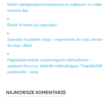
wyposażenie
Dieta i pielęgnacja kosmetyczna to najlepsze co sobie
siłowni -
możesz dać.
używane
Dieta? A może już operacja?
Sposoby na piękne rzęsy – regenerum do rzęs, serum
do rzęs: skład
Najpopularniejsze wspomagacze odchudzania –
spalacze tłuszczu, tabletki odchudzające. Triapidix300
zamiennik – cena
NAJNOWSZE KOMENTARZE