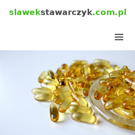
Skip
to
content
slawekstawarczyk.com.pl
MENU