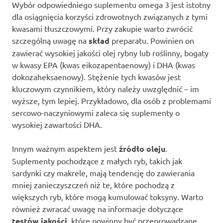
Wybór odpowiedniego suplementu omega 3 jest istotny
dla osiągnięcia korzyści zdrowotnych związanych z tymi
kwasami tłuszczowymi. Przy zakupie warto zwrócić
szczególną uwagę na
skład
preparatu. Powinien on
zawierać wysokiej jakości olej rybny lub roślinny, bogaty
w kwasy EPA (kwas eikozapentaenowy) i DHA (kwas
dokozaheksaenowy). Stężenie tych kwasów jest
kluczowym czynnikiem, który należy uwzględnić – im
wyższe, tym lepiej. Przykładowo, dla osób z problemami
sercowo-naczyniowymi zaleca się suplementy o
wysokiej zawartości DHA.
Innym ważnym aspektem jest
źródło oleju
.
Suplementy pochodzące z małych ryb, takich jak
sardynki czy makrele, mają tendencję do zawierania
mniej zanieczyszczeń niż te, które pochodzą z
większych ryb, które mogą kumulować toksyny. Warto
również zwracać uwagę na informacje dotyczące
testów jakości
, które powinny być przeprowadzane