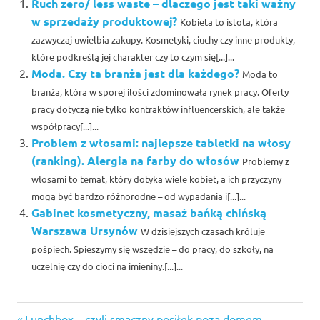
Ruch zero/ less waste – dlaczego jest taki ważny
w sprzedaży produktowej?
Kobieta to istota, która
zazwyczaj uwielbia zakupy. Kosmetyki, ciuchy czy inne produkty,
które podkreślą jej charakter czy to czym się[...]...
Moda. Czy ta branża jest dla każdego?
Moda to
branża, która w sporej ilości zdominowała rynek pracy. Oferty
pracy dotyczą nie tylko kontraktów influencerskich, ale także
współpracy[...]...
Problem z włosami: najlepsze tabletki na włosy
(ranking). Alergia na farby do włosów
Problemy z
włosami to temat, który dotyka wiele kobiet, a ich przyczyny
mogą być bardzo różnorodne – od wypadania i[...]...
Gabinet kosmetyczny, masaż bańką chińską
Warszawa Ursynów
W dzisiejszych czasach króluje
pośpiech. Spieszymy się wszędzie – do pracy, do szkoły, na
uczelnię czy do cioci na imieniny.[...]...
kosmetyki
Previous
Lunchbox – czyli smaczny posiłek poza domem