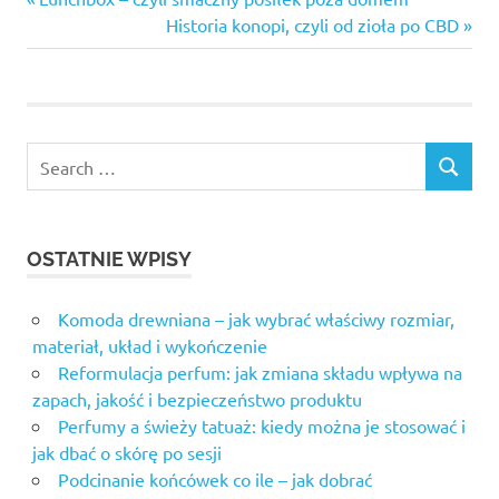
Nawigacja
namiot
Post:
Next
Historia konopi, czyli od zioła po CBD
wpisu
Post:
pracy
zdjęcia
OSTATNIE WPISY
Komoda drewniana – jak wybrać właściwy rozmiar,
materiał, układ i wykończenie
Reformulacja perfum: jak zmiana składu wpływa na
zapach, jakość i bezpieczeństwo produktu
Perfumy a świeży tatuaż: kiedy można je stosować i
jak dbać o skórę po sesji
Podcinanie końcówek co ile – jak dobrać