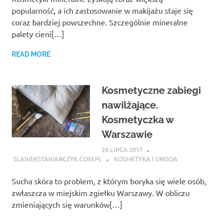
popularność, a ich zastosowanie w makijażu staje się
coraz bardziej powszechne. Szczególnie mineralne
palety cieni[…]
READ MORE
Kosmetyczne zabiegi
nawilżające.
Kosmetyczka w
Warszawie
26 LIPCA 2017
SLAWEKSTAWARCZYK.COM.PL
KOSMETYKA I URODA
Sucha skóra to problem, z którym boryka się wiele osób,
zwłaszcza w miejskim zgiełku Warszawy. W obliczu
zmieniających się warunków[…]