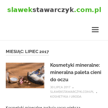
Skip
to
content
slawekstawarczyk.com.pl
MENU
MIESIĄC:
LIPIEC 2017
Kosmetyki mineralne:
mineralna paleta cieni
do oczu
30 LIPCA 2017
SLAWEKSTAWARCZYK.COM.PL
KOSMETYKA I URODA
Kosmetyki mineralne zyskują coraz większą