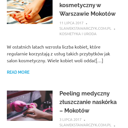
kosmetyczny w
Warszawie Mokotów
11 LIPCA 2017
SLAWEKSTAWARCZYK.COM.PL
KOSMETYKA I URODA
W ostatnich latach wzrosła liczba kobiet, które
regularnie korzystają z usług takich przybytków jak
salon kosmetyczny. Wiele kobiet woli oddać[…]
READ MORE
Peeling medyczny
złuszczanie naskórka
– Mokotów
3 LIPCA 2017
SLAWEKSTAWARCZYK.COM.PL