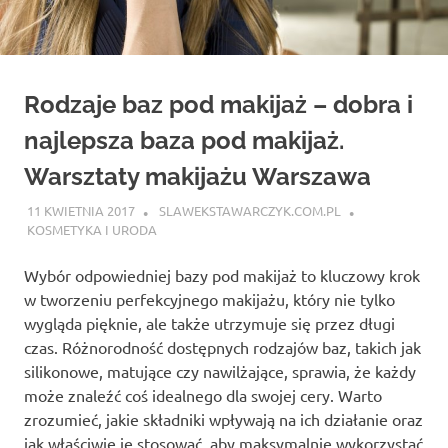
Rodzaje baz pod makijaż – dobra i
najlepsza baza pod makijaż.
Warsztaty makijażu Warszawa
11 KWIETNIA 2017
SLAWEKSTAWARCZYK.COM.PL
KOSMETYKA I URODA
Wybór odpowiedniej bazy pod makijaż to kluczowy krok
w tworzeniu perfekcyjnego makijażu, który nie tylko
wygląda pięknie, ale także utrzymuje się przez długi
czas. Różnorodność dostępnych rodzajów baz, takich jak
silikonowe, matujące czy nawilżające, sprawia, że każdy
może znaleźć coś idealnego dla swojej cery. Warto
zrozumieć, jakie składniki wpływają na ich działanie oraz
jak właściwie je stosować, aby maksymalnie wykorzystać