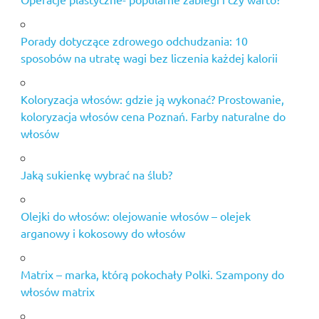
dietetyczny
warszawa
Porady dotyczące zdrowego odchudzania: 10
triapidix300
sposobów na utratę wagi bez liczenia każdej kalorii
cena
zabiegi
odmładzające
Koloryzacja włosów: gdzie ją wykonać? Prostowanie,
warszawa
koloryzacja włosów cena Poznań. Farby naturalne do
włosów
zmarszczki
mimiczne
Jaką sukienkę wybrać na ślub?
Olejki do włosów: olejowanie włosów – olejek
arganowy i kokosowy do włosów
Matrix – marka, którą pokochały Polki. Szampony do
włosów matrix