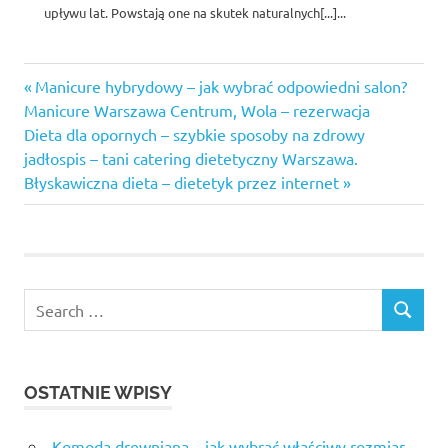
upływu lat. Powstają one na skutek naturalnych[...]...
acai
Previous
Nawigacja
Manicure hybrydowy – jak wybrać odpowiedni salon?
berry
Post:
Manicure Warszawa Centrum, Wola – rezerwacja
900
wpisu
Next
Dieta dla opornych – szybkie sposoby na zdrowy
opinie
Post:
jadłospis – tani catering dietetyczny Warszawa.
dobry
Błyskawiczna dieta – dietetyk przez internet
olejek
arganowy
farby
naturalne
do
włosów
makijaż
permanentny
ust
OSTATNIE WPISY
manicure
hybrydowy
Komoda drewniana – jak wybrać właściwy rozmiar,