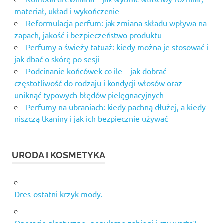
wola
materiał, układ i wykończenie
miralash
Reformulacja perfum: jak zmiana składu wpływa na
olejek
zapach, jakość i bezpieczeństwo produktu
arganowy
Perfumy a świeży tatuaż: kiedy można je stosować i
cena
jak dbać o skórę po sesji
olejek
Podcinanie końcówek co ile – jak dobrać
kokosowy
częstotliwość do rodzaju i kondycji włosów oraz
do
uniknąć typowych błędów pielęgnacyjnych
włosów
Perfumy na ubraniach: kiedy pachną dłużej, a kiedy
olejek
niszczą tkaniny i jak ich bezpiecznie używać
sosnowy
pudełka
na
URODA I KOSMETYKA
kosmetyki
regenerum
do rzęs
Dres-ostatni krzyk mody.
skład
tani
catering
Operacje plastyczne- popularne zabiegi i czy warto?