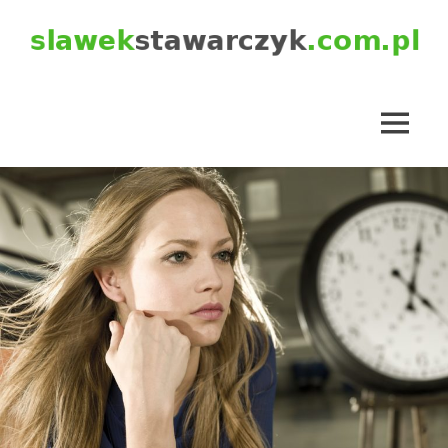
Skip
to
content
slawekstawarczyk.com.pl
MENU