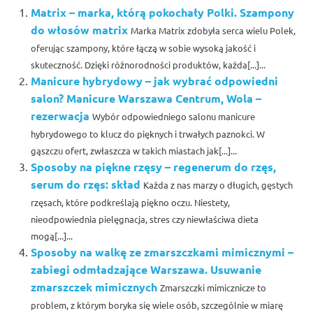
Matrix – marka, którą pokochały Polki. Szampony
do włosów matrix
Marka Matrix zdobyła serca wielu Polek,
oferując szampony, które łączą w sobie wysoką jakość i
skuteczność. Dzięki różnorodności produktów, każda[...]...
Manicure hybrydowy – jak wybrać odpowiedni
salon? Manicure Warszawa Centrum, Wola –
rezerwacja
Wybór odpowiedniego salonu manicure
hybrydowego to klucz do pięknych i trwałych paznokci. W
gąszczu ofert, zwłaszcza w takich miastach jak[...]...
Sposoby na piękne rzęsy – regenerum do rzęs,
serum do rzęs: skład
Każda z nas marzy o długich, gęstych
rzęsach, które podkreślają piękno oczu. Niestety,
nieodpowiednia pielęgnacja, stres czy niewłaściwa dieta
mogą[...]...
Sposoby na walkę ze zmarszczkami mimicznymi –
zabiegi odmładzające Warszawa. Usuwanie
zmarszczek mimicznych
Zmarszczki mimicznicze to
problem, z którym boryka się wiele osób, szczególnie w miarę