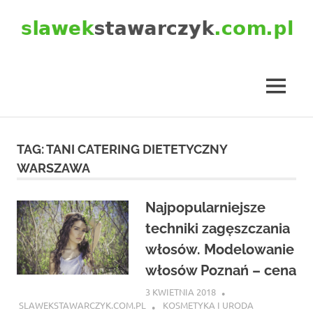
Skip
to
content
slawekstawarczyk.com.pl
MENU
TAG:
TANI CATERING DIETETYCZNY
WARSZAWA
Najpopularniejsze
techniki zagęszczania
włosów. Modelowanie
włosów Poznań – cena
3 KWIETNIA 2018
SLAWEKSTAWARCZYK.COM.PL
KOSMETYKA I URODA