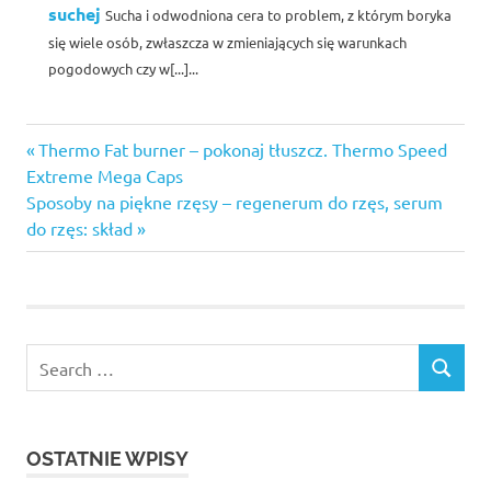
suchej
Sucha i odwodniona cera to problem, z którym boryka
się wiele osób, zwłaszcza w zmieniających się warunkach
pogodowych czy w[...]...
acai
Previous
Nawigacja
Thermo Fat burner – pokonaj tłuszcz. Thermo Speed
berry
Post:
Extreme Mega Caps
900
wpisu
Next
Sposoby na piękne rzęsy – regenerum do rzęs, serum
opinie
Post:
do rzęs: skład
dobra
baza
pod
makijaż
internetowy
sklep z
kosmetykami
makijaż
permanentny
OSTATNIE WPISY
brwi