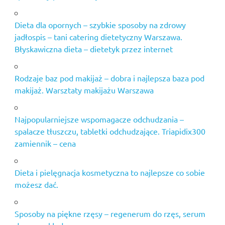
zapachowe
regenerum
Dieta dla opornych – szybkie sposoby na zdrowy
do rzęs
jadłospis – tani catering dietetyczny Warszawa.
skład
Błyskawiczna dieta – dietetyk przez internet
tani
catering
dietetyczny
Rodzaje baz pod makijaż – dobra i najlepsza baza pod
warszawa
makijaż. Warsztaty makijażu Warszawa
zabiegi
odmładzające
Najpopularniejsze wspomagacze odchudzania –
warszawa
spalacze tłuszczu, tabletki odchudzające. Triapidix300
zmarszczki
zamiennik – cena
mimiczne
Dieta i pielęgnacja kosmetyczna to najlepsze co sobie
możesz dać.
Sposoby na piękne rzęsy – regenerum do rzęs, serum