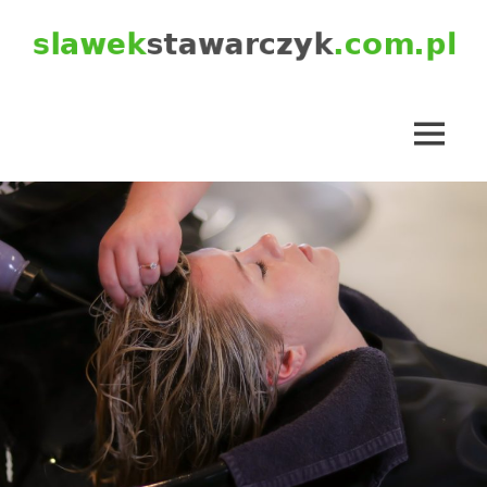
Skip
to
content
slawekstawarczyk.com.pl
MENU