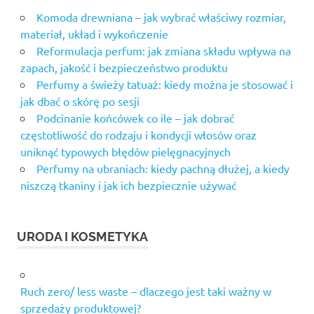
matrix
Komoda drewniana – jak wybrać właściwy rozmiar,
do
materiał, układ i wykończenie
włosów
Reformulacja perfum: jak zmiana składu wpływa na
naturalny
zapach, jakość i bezpieczeństwo produktu
krem do
Perfumy a świeży tatuaż: kiedy można je stosować i
twarzy
do cery
jak dbać o skórę po sesji
suchej
Podcinanie końcówek co ile – jak dobrać
częstotliwość do rodzaju i kondycji włosów oraz
odchudzanie
spalacze
uniknąć typowych błędów pielęgnacyjnych
tłuszczu
Perfumy na ubraniach: kiedy pachną dłużej, a kiedy
niszczą tkaniny i jak ich bezpiecznie używać
olejek
arganowy
cena
URODA I KOSMETYKA
olejek
kokosowy
do
włosów
Ruch zero/ less waste – dlaczego jest taki ważny w
olejki
sprzedaży produktowej?