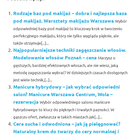
Rodzaje baz pod makijaż – dobra i najlepsza baza
pod makijaż. Warsztaty makijażu Warszawa
Wybór
odpowiedniej bazy pod makijaż to kluczowy krok w tworzeniu
perfekcyjnego makijażu, który nie tylko wygląda pięknie, ale
także utrzymuje[...]...
Najpopularniejsze techniki zagęszczania włosów.
Modelowanie włosów Poznań – cena
Marzysz o
gęstszych, bardziej efektownych włosach, ale nie wiesz, jaką
metodę zagęszczania wybrać? W dzisiejszych czasach dostępnych
jest wiele technik,[...]...
Manicure hybrydowy – jak wybrać odpowiedni
salon? Manicure Warszawa Centrum, Wola –
rezerwacja
Wybór odpowiedniego salonu manicure
hybrydowego to klucz do pięknych i trwałych paznokci. W
gąszczu ofert, zwłaszcza w takich miastach jak[...]...
Cera sucha i odwodniona – jak ją pielęgnować?
Naturalny krem do twarzy do cery normalnej i