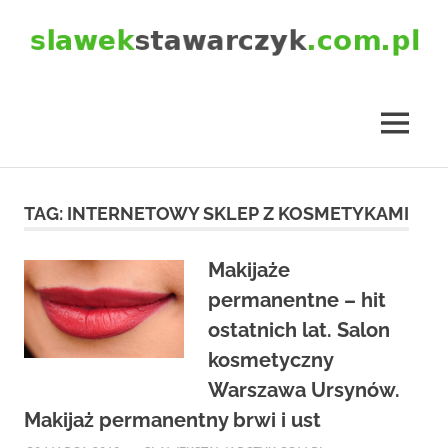
Skip
to
content
slawekstawarczyk.com.pl
MENU
TAG:
INTERNETOWY SKLEP Z KOSMETYKAMI
Makijaże
permanentne – hit
ostatnich lat. Salon
kosmetyczny
Warszawa Ursynów.
Makijaż permanentny brwi i ust