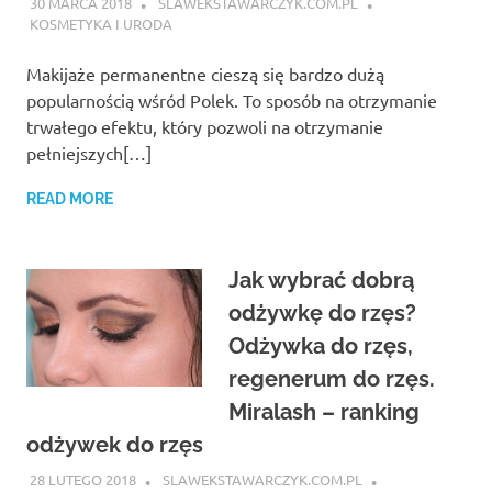
30 MARCA 2018
SLAWEKSTAWARCZYK.COM.PL
KOSMETYKA I URODA
Makijaże permanentne cieszą się bardzo dużą
popularnością wśród Polek. To sposób na otrzymanie
trwałego efektu, który pozwoli na otrzymanie
pełniejszych[…]
READ MORE
Jak wybrać dobrą
odżywkę do rzęs?
Odżywka do rzęs,
regenerum do rzęs.
Miralash – ranking
odżywek do rzęs
28 LUTEGO 2018
SLAWEKSTAWARCZYK.COM.PL