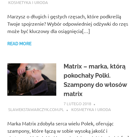
KOSMETYKA I URODA
Marzysz o długich i gęstych rzęsach, które podkreślą
Twoje spojrzenie? Wybór odpowiedniej odżywki do rzęs
może być kluczowy dla osiągnięcia[…]
READ MORE
Matrix – marka, którą
pokochały Polki.
Szampony do włosów
matrix
7 LUTEGO 2018
SLAWEKSTAWARCZYK.COM.PL
KOSMETYKA I URODA
Marka Matrix zdobyła serca wielu Polek, oferując
szampony, które łączą w sobie wysoką jakość i