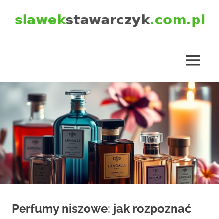
Skip
to
content
slawekstawarczyk.com.pl
MENU
Perfumy niszowe: jak rozpoznać