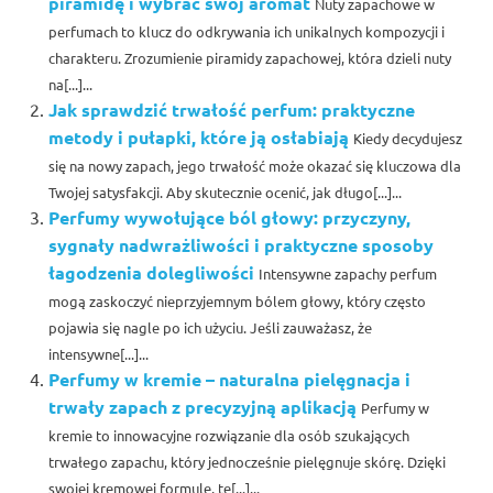
piramidę i wybrać swój aromat
Nuty zapachowe w
perfumach to klucz do odkrywania ich unikalnych kompozycji i
charakteru. Zrozumienie piramidy zapachowej, która dzieli nuty
na[...]...
Jak sprawdzić trwałość perfum: praktyczne
metody i pułapki, które ją osłabiają
Kiedy decydujesz
się na nowy zapach, jego trwałość może okazać się kluczowa dla
Twojej satysfakcji. Aby skutecznie ocenić, jak długo[...]...
Perfumy wywołujące ból głowy: przyczyny,
sygnały nadwrażliwości i praktyczne sposoby
łagodzenia dolegliwości
Intensywne zapachy perfum
mogą zaskoczyć nieprzyjemnym bólem głowy, który często
pojawia się nagle po ich użyciu. Jeśli zauważasz, że
intensywne[...]...
Perfumy w kremie – naturalna pielęgnacja i
trwały zapach z precyzyjną aplikacją
Perfumy w
kremie to innowacyjne rozwiązanie dla osób szukających
trwałego zapachu, który jednocześnie pielęgnuje skórę. Dzięki
swojej kremowej formule, te[...]...