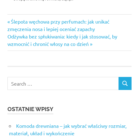
Previous
Nawigacja
Ślepota węchowa przy perfumach: jak unikać
Post:
zmęczenia nosa i lepiej oceniać zapachy
wpisu
Next
Odżywka bez spłukiwania: kiedy i jak stosować, by
Post:
wzmocnić i chronić włosy na co dzień
OSTATNIE WPISY
Komoda drewniana – jak wybrać właściwy rozmiar,
materiał, układ i wykończenie