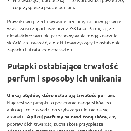
Nie wstrząsaj buteleczką — to wprowadza powietrze,
co przyspiesza psucie perfum.
Prawidłowo przechowywane perfumy zachowują swoje
właściwości zapachowe przez
2-3 lata
. Pamiętaj, że
niewłaściwe warunki przechowywania mogą znacznie
skrócić ich trwałość, a efekt towarzyszący to osłabienie
zapachu i utrata jego charakteru.
Pułapki osłabiające trwałość
perfum i sposoby ich unikania
Unikaj błędów, które osłabiają trwałość perfum.
Najczęstsze pułapki to pocieranie nadgarstków po
aplikacji, co prowadzi do szybszego ulotnienia się
aromatu.
Aplikuj perfumy na nawilżoną skórę
, aby
poprawić ich trwałość; sucha skóra przyspiesza
odparowanie cząsteczek zapachu. Przechowuj je w