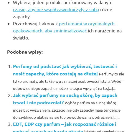
Wybieraj jeden produkt perfumowany w danym
czasie, aby nie współzawodniczyły z sobą
różne
zapachy.
Przechowuj flakony z
perfumami w oryginalnych
opakowaniach, aby zminimalizować
ich narażenie na
światło.
Podobne wpisy:
Perfumy od podstaw: jak wybierać, testować i
nosić zapachy, które zostają na dłużej
Perfumy to nie
tylko aromaty, ale także wyraz naszej osobowości i stylu. Wybór
odpowiedniego zapachu może znacząco wpłynąć na to,[...]...
Jak wybrać perfumy na suchą skórę, by zapach
trwał i nie podrażniał?
Wybór perfum na suchą skórę
może być wyzwaniem, szczególnie gdy zapachy mają tendencję
do szybkiego ulatniania się lub powodowania podrażnień.[...]...
EDT, EDP czy parfum – jak rozpoznać różnice i
wybrać zapach na każdą okazję
Wybór odpowiedniego