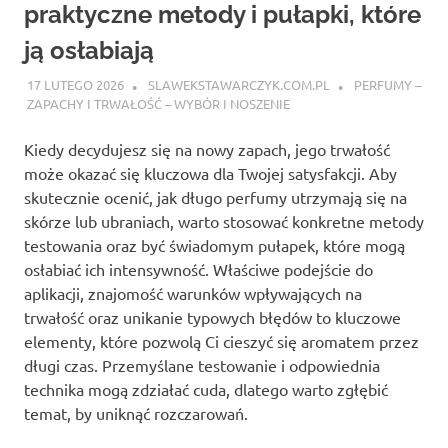
praktyczne metody i pułapki, które
ją osłabiają
17 LUTEGO 2026
SLAWEKSTAWARCZYK.COM.PL
PERFUMY –
ZAPACHY I TRWAŁOŚĆ – WYBÓR I NOSZENIE
Kiedy decydujesz się na nowy zapach, jego trwałość
może okazać się kluczowa dla Twojej satysfakcji. Aby
skutecznie ocenić, jak długo perfumy utrzymają się na
skórze lub ubraniach, warto stosować konkretne metody
testowania oraz być świadomym pułapek, które mogą
osłabiać ich intensywność. Właściwe podejście do
aplikacji, znajomość warunków wpływających na
trwałość oraz unikanie typowych błędów to kluczowe
elementy, które pozwolą Ci cieszyć się aromatem przez
długi czas. Przemyślane testowanie i odpowiednia
technika mogą zdziałać cuda, dlatego warto zgłębić
temat, by uniknąć rozczarowań.