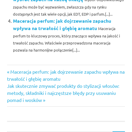
zapachu może być wyzwaniem, zwłaszcza gdy na rynku
dostępnych jest tak wiele opcji, jak EDT, EDP i parfum.[...]...
Maceracja perfum: jak dojrzewanie zapachu
wpływa na trwałość i głębię aromatu
Maceracja
perfum to kluczowy proces, który znacząco wpływa na jakość i
trwałość zapachu. Właściwie przeprowadzona maceracja
pozwala na harmonijne połączenie[...]...
Previous
Nawigacja
Maceracja perfum: jak dojrzewanie zapachu wpływa na
Post:
trwałość i głębię aromatu
wpisu
Next
Jak skutecznie zmywać produkty do stylizacji włosów:
Post:
metody, składniki i najczęstsze błędy przy usuwaniu
pomad i wosków