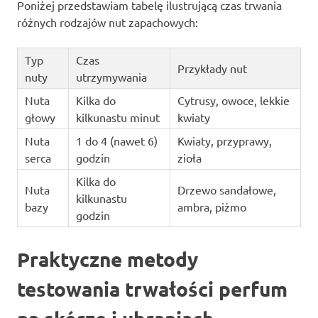
Poniżej przedstawiam tabelę ilustrującą czas trwania
różnych rodzajów nut zapachowych:
Typ
Czas
Przykłady nut
nuty
utrzymywania
Nuta
Kilka do
Cytrusy, owoce, lekkie
głowy
kilkunastu minut
kwiaty
Nuta
1 do 4 (nawet 6)
Kwiaty, przyprawy,
serca
godzin
zioła
Kilka do
Nuta
Drzewo sandałowe,
kilkunastu
bazy
ambra, piżmo
godzin
Praktyczne metody
testowania trwałości perfum