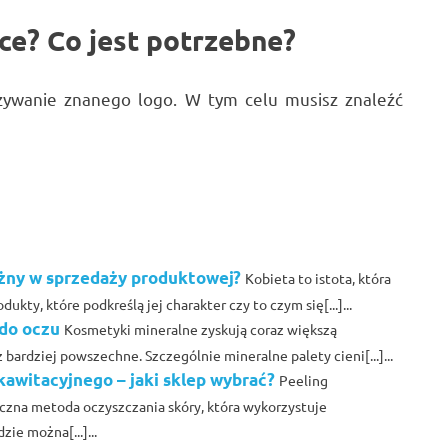
ce? Co jest potrzebne?
używanie znanego logo. W tym celu musisz znaleźć
ważny w sprzedaży produktowej?
Kobieta to istota, która
kty, które podkreślą jej charakter czy to czym się[...]...
 do oczu
Kosmetyki mineralne zyskują coraz większą
 bardziej powszechne. Szczególnie mineralne palety cieni[...]...
kawitacyjnego – jaki sklep wybrać?
Peeling
eczna metoda oczyszczania skóry, która wykorzystuje
ie można[...]...