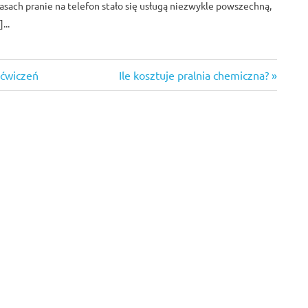
asach pranie na telefon stało się usługą niezwykle powszechną,
...
Next
 ćwiczeń
Ile kosztuje pralnia chemiczna?
Post: