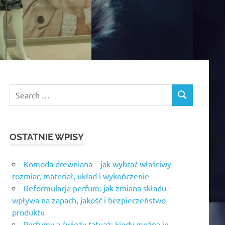
OSTATNIE WPISY
Komoda drewniana – jak wybrać właściwy
rozmiar, materiał, układ i wykończenie
Reformulacja perfum: jak zmiana składu
wpływa na zapach, jakość i bezpieczeństwo
produktu
Perfumy a świeży tatuaż: kiedy można je