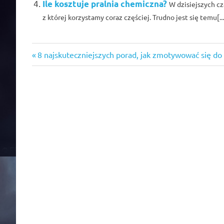
Ile kosztuje pralnia chemiczna?
W dzisiejszych cz
z której korzystamy coraz częściej. Trudno jest się temu[...]
zakupy
Previous
Nawigacja
8 najskuteczniejszych porad, jak zmotywować się do
Post:
wpisu