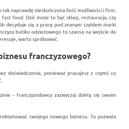
o tak naprawdę nieskończona ilość możliwości i firm.
 fast food. Dziś może to być sklep, restauracja, czy
sób decyduje się a pracę pod znanym szyldem marki
anczyza butiku odzieżowego to szansa na wejście do
teresuje, warto spróbować.
 biznesu franczyzowego?
ez doświadczenia, ponieważ pracujesz z czymś co
ć.
inie – franczyzodawcy zazwyczaj dzielą się swoim
z reklamować swojego nowego biznesu. To pozwala