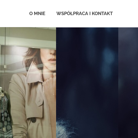
.com.pl
O MNIE
WSPÓŁPRACA I KONTAKT