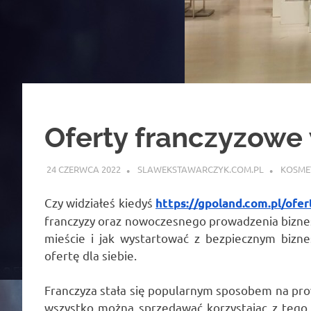
Oferty franczyzowe
24 CZERWCA 2022
SLAWEKSTAWARCZYK.COM.PL
KOSME
Czy widziałeś kiedyś
https://gpoland.com.pl/ofer
franczyzy oraz nowoczesnego prowadzenia biznes
mieście i jak wystartować z bezpiecznym bizne
ofertę dla siebie.
Franczyza stała się popularnym sposobem na prow
wszystko można sprzedawać korzystając z tego 