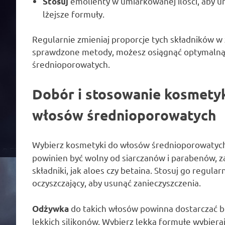
emolienty w umiarkowanej ilości, aby u
Stosuj
lżejsze formuły.
Regularnie zmieniaj proporcje tych składników w
sprawdzone metody, możesz osiągnąć optymalną 
średnioporowatych.
Dobór i stosowanie kosmetyk
włosów średnioporowatych
Wybierz kosmetyki do włosów średnioporowatych z
powinien być wolny od siarczanów i parabenów, z
składniki, jak aloes czy betaina. Stosuj go regu
oczyszczający, aby usunąć zanieczyszczenia.
do takich włosów powinna dostarczać b
Odżywka
lekkich silikonów. Wybierz lekką formułę wybierają