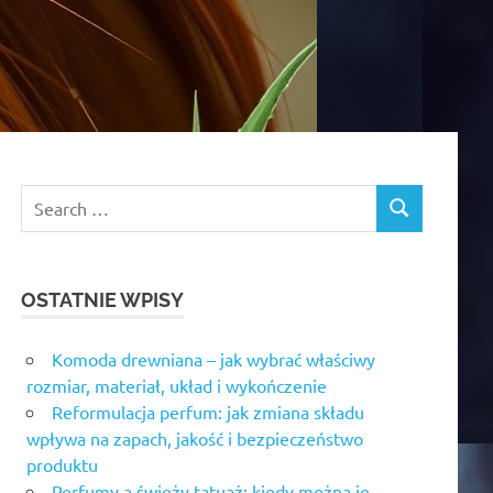
OSTATNIE WPISY
Komoda drewniana – jak wybrać właściwy
rozmiar, materiał, układ i wykończenie
Reformulacja perfum: jak zmiana składu
wpływa na zapach, jakość i bezpieczeństwo
produktu
Perfumy a świeży tatuaż: kiedy można je