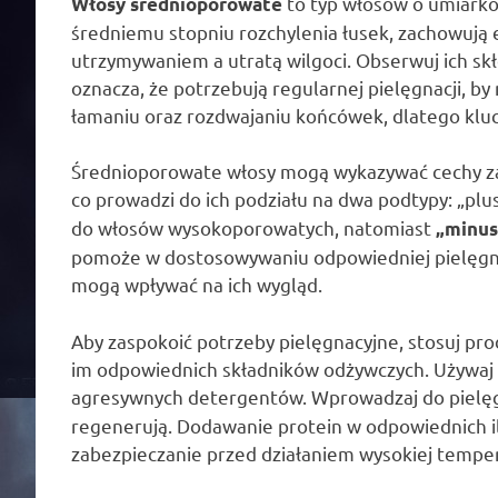
to typ włosów o umiarkow
Włosy średnioporowate
średniemu stopniu rozchylenia łusek, zachowują 
utrzymywaniem a utratą wilgoci. Obserwuj ich sk
oznacza, że potrzebują regularnej pielęgnacji, by
łamaniu oraz rozdwajaniu końcówek, dlatego kluc
Średnioporowate włosy mogą wykazywać cechy za
co prowadzi do ich podziału na dwa podtypy: „plu
do włosów wysokoporowatych, natomiast
„minus
pomoże w dostosowywaniu odpowiedniej pielęgnacji
mogą wpływać na ich wygląd.
Aby zaspokoić potrzeby pielęgnacyjne, stosuj pro
im odpowiednich składników odżywczych. Używaj 
agresywnych detergentów. Wprowadzaj do pielę
regenerują. Dodawanie protein w odpowiednich il
zabezpieczanie przed działaniem wysokiej tempera