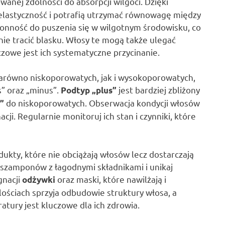
anej zdolności do absorpcji wilgoci. Dzięki
elastyczność i potrafią utrzymać równowagę między
łonność do puszenia się w wilgotnym środowisku, co
 nie tracić blasku. Włosy te mogą także ulegać
zowe jest ich systematyczne przycinanie.
równo niskoporowatych, jak i wysokoporowatych,
s” oraz „minus”.
jest bardziej zbliżony
Podtyp „plus”
do niskoporowatych. Obserwacja kondycji włosów
”
. Regularnie monitoruj ich stan i czynniki, które
dukty, które nie obciążają włosów lecz dostarczają
szamponów z łagodnymi składnikami i unikaj
gnacji
oraz maski, które nawilżają i
odżywki
ościach sprzyja odbudowie struktury włosa, a
tury jest kluczowe dla ich zdrowia.