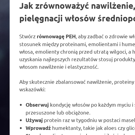
Jak zrównoważyć nawilżenie,
pielęgnacji włosów średnio
Stwórz
, aby zadbać o zdrowie w
równowagę PEH
stosunek między proteinami, emolientami i hume
włosa, emolienty chronią przed utratą wilgoci, 
uzyskania najlepszych rezultatów stosuj produkty
włosom nawilżenie i elastyczność.
Aby skutecznie zbalansować nawilżenie, proteiny
wskazówki:
kondycję włosów po każdym myciu i s
Obserwuj
przesuszone lub obciążone.
protein raz w tygodniu w postaci mase
Używaj
humektanty, takie jak aloes czy gli
Wprowadź