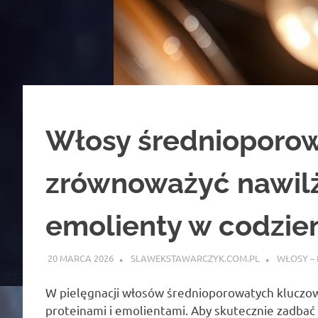
Włosy średnioporow
zrównoważyć nawilże
emolienty w codzien
20 MARCA 2026
SLAWEKSTAWARCZYK.COM.PL
WŁOSY – 
W pielęgnacji włosów średnioporowatych kluczo
proteinami i emolientami. Aby skutecznie zadbać o