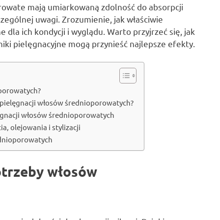
rowate mają umiarkowaną zdolność do absorpcji
czególnej uwagi. Zrozumienie, jak właściwie
dla ich kondycji i wyglądu. Warto przyjrzeć się, jak
niki pielęgnacyjne mogą przynieść najlepsze efekty.
oporowatych?
w pielęgnacji włosów średnioporowatych?
ęgnacji włosów średnioporowatych
 olejowania i stylizacji
rednioporowatych
otrzeby włosów