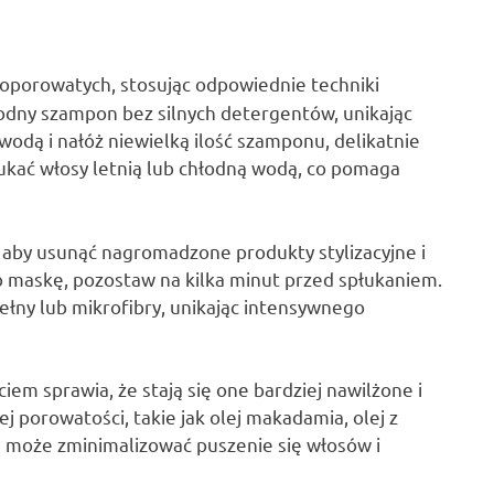
oporowatych, stosując odpowiednie techniki
agodny szampon bez silnych detergentów, unikając
 wodą i nałóż niewielką ilość szamponu, delikatnie
łukać włosy letnią lub chłodną wodą, co pomaga
, aby usunąć nagromadzone produkty stylizacyjne i
b maskę, pozostaw na kilka minut przed spłukaniem.
ełny lub mikrofibry, unikając intensywnego
m sprawia, że stają się one bardziej nawilżone i
j porowatości, takie jak olej makadamia, olej z
e może zminimalizować puszenie się włosów i