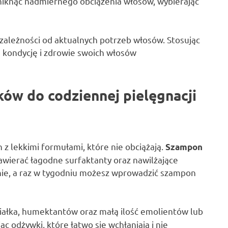
niknąć nadmiernego obciążenia włosów, wybierając
 zależności od aktualnych potrzeb włosów. Stosując
kondycję i zdrowie swoich włosów
ów do codziennej pielęgnacji
 lekkimi formułami, które nie obciążają.
Szampon
awierać łagodne surfaktanty oraz nawilżające
larnie, a raz w tygodniu możesz wprowadzić szampon
iałka, humektantów oraz małą ilość emolientów lub
c odżywki, które łatwo się wchłaniają i nie