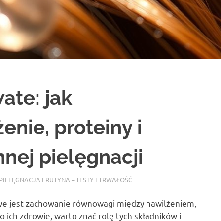
ate: jak
nie, proteiny i
nej pielęgnacji
PIELĘGNACJA I RUTYNA – TESTY I TRWAŁOŚĆ
we jest zachowanie równowagi między nawilżeniem,
 ich zdrowie, warto znać rolę tych składników i