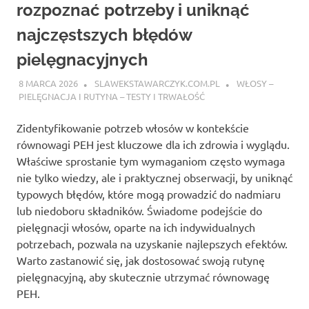
rozpoznać potrzeby i uniknąć
najczęstszych błędów
pielęgnacyjnych
8 MARCA 2026
SLAWEKSTAWARCZYK.COM.PL
WŁOSY –
PIELĘGNACJA I RUTYNA – TESTY I TRWAŁOŚĆ
Zidentyfikowanie potrzeb włosów w kontekście
równowagi PEH jest kluczowe dla ich zdrowia i wyglądu.
Właściwe sprostanie tym wymaganiom często wymaga
nie tylko wiedzy, ale i praktycznej obserwacji, by uniknąć
typowych błędów, które mogą prowadzić do nadmiaru
lub niedoboru składników. Świadome podejście do
pielęgnacji włosów, oparte na ich indywidualnych
potrzebach, pozwala na uzyskanie najlepszych efektów.
Warto zastanowić się, jak dostosować swoją rutynę
pielęgnacyjną, aby skutecznie utrzymać równowagę
PEH.