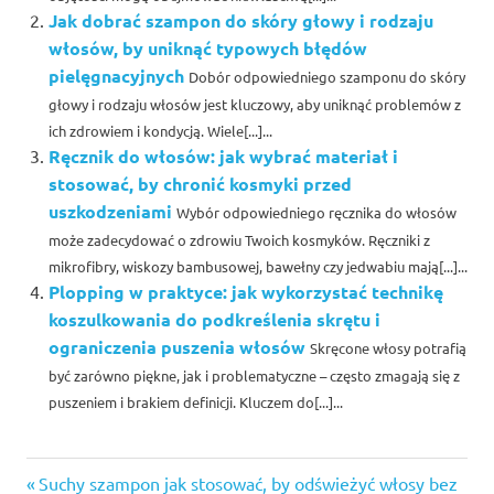
Jak dobrać szampon do skóry głowy i rodzaju
włosów, by uniknąć typowych błędów
pielęgnacyjnych
Dobór odpowiedniego szamponu do skóry
głowy i rodzaju włosów jest kluczowy, aby uniknąć problemów z
ich zdrowiem i kondycją. Wiele[...]...
Ręcznik do włosów: jak wybrać materiał i
stosować, by chronić kosmyki przed
uszkodzeniami
Wybór odpowiedniego ręcznika do włosów
może zadecydować o zdrowiu Twoich kosmyków. Ręczniki z
mikrofibry, wiskozy bambusowej, bawełny czy jedwabiu mają[...]...
Plopping w praktyce: jak wykorzystać technikę
koszulkowania do podkreślenia skrętu i
ograniczenia puszenia włosów
Skręcone włosy potrafią
być zarówno piękne, jak i problematyczne – często zmagają się z
puszeniem i brakiem definicji. Kluczem do[...]...
Previous
Nawigacja
Suchy szampon jak stosować, by odświeżyć włosy bez