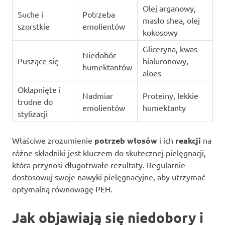
Olej arganowy,
Suche i
Potrzeba
masło shea, olej
szorstkie
emolientów
kokosowy
Gliceryna, kwas
Niedobór
Puszące się
hialuronowy,
humektantów
aloes
Oklapnięte i
Nadmiar
Proteiny, lekkie
trudne do
emolientów
humektanty
stylizacji
Właściwe zrozumienie
potrzeb włosów
i ich
reakcji
na
różne składniki jest kluczem do skutecznej pielęgnacji,
która przynosi długotrwałe rezultaty. Regularnie
dostosowuj swoje nawyki pielęgnacyjne, aby utrzymać
optymalną równowagę PEH.
Jak objawiają się niedobory i