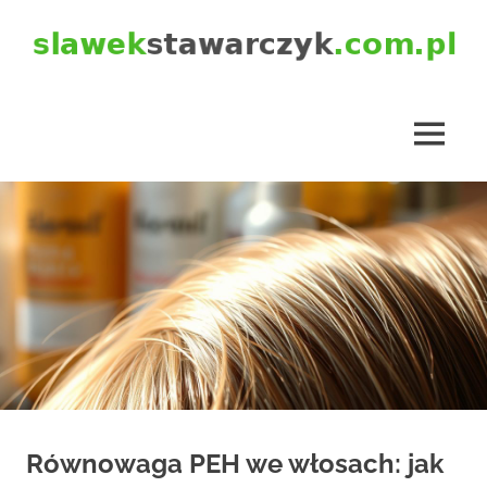
Skip
to
content
slawekstawarczyk.com.pl
MENU
Równowaga PEH we włosach: jak