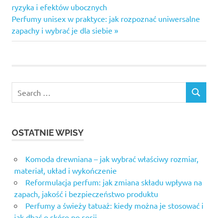
Post:
ryzyka i efektów ubocznych
wpisu
Next
Perfumy unisex w praktyce: jak rozpoznać uniwersalne
Post:
zapachy i wybrać je dla siebie
OSTATNIE WPISY
Komoda drewniana – jak wybrać właściwy rozmiar,
materiał, układ i wykończenie
Reformulacja perfum: jak zmiana składu wpływa na
zapach, jakość i bezpieczeństwo produktu
Perfumy a świeży tatuaż: kiedy można je stosować i
jak dbać o skórę po sesji