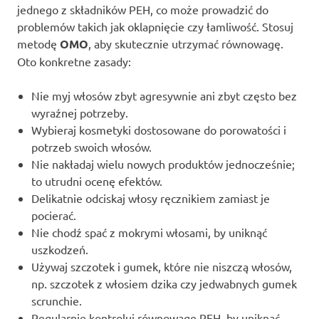
jednego z składników PEH, co może prowadzić do
problemów takich jak oklapnięcie czy łamliwość. Stosuj
metodę
OMO
, aby skutecznie utrzymać równowagę.
Oto konkretne zasady:
Nie myj włosów zbyt agresywnie ani zbyt często bez
wyraźnej potrzeby.
Wybieraj kosmetyki dostosowane do porowatości i
potrzeb swoich włosów.
Nie nakładaj wielu nowych produktów jednocześnie;
to utrudni ocenę efektów.
Delikatnie odciskaj włosy ręcznikiem zamiast je
pocierać.
Nie chodź spać z mokrymi włosami, by uniknąć
uszkodzeń.
Używaj szczotek i gumek, które nie niszczą włosów,
np. szczotek z włosiem dzika czy jedwabnych gumek
scrunchie.
Regularnie kontroluj równowagę PEH, by uniknąć