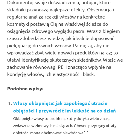
Dokumentuj swoje doświadczenia, notując, które
składniki przynoszą najlepsze efekty. Obserwacja i
regularna analiza reakcji włosów na konkretne
kosmetyki postawią Cię na właściwej ścieżce do
osiągnięcia zdrowego wyglądu pasm. Wraz z biegiem
czasu zdobędziesz wiedzę, jak idealnie dopasować
pielęgnację do swoich włosów. Pamiętaj, aby nie
wprowadzać zbyt wielu nowych produktów naraz; to
ułatwi identyfikację skutecznych składników. Właściwe
zachowanie równowagi PEH znacząco wpłynie na
kondycję włosów, ich elastyczność i blask.
Podobne wpisy:
Włosy oklapnięte: jak zapobiegać utracie
objętości i przywrócić im lekkość na co dzień
Oklapnięte włosy to problem, który dotyka wielu z nas,
zwłaszcza w zimowych miesiącach. Główne przyczyny utraty
objętości mogą obejmować niewłaściwą[...]...