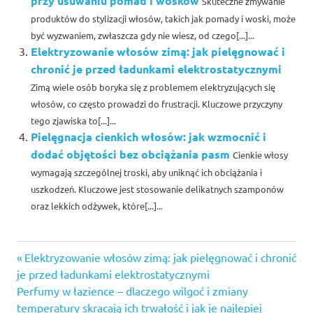
przy usuwaniu pomad i wosków
Skuteczne zmywanie
produktów do stylizacji włosów, takich jak pomady i woski, może
być wyzwaniem, zwłaszcza gdy nie wiesz, od czego[...]...
Elektryzowanie włosów zimą: jak pielęgnować i
chronić je przed ładunkami elektrostatycznymi
Zimą wiele osób boryka się z problemem elektryzujących się
włosów, co często prowadzi do frustracji. Kluczowe przyczyny
tego zjawiska to[...]...
Pielęgnacja cienkich włosów: jak wzmocnić i
dodać objętości bez obciążania pasm
Cienkie włosy
wymagają szczególnej troski, aby uniknąć ich obciążania i
uszkodzeń. Kluczowe jest stosowanie delikatnych szamponów
oraz lekkich odżywek, które[...]...
Previous
Nawigacja
Elektryzowanie włosów zimą: jak pielęgnować i chronić
Post:
je przed ładunkami elektrostatycznymi
wpisu
Next
Perfumy w łazience – dlaczego wilgoć i zmiany
Post:
temperatury skracają ich trwałość i jak je najlepiej