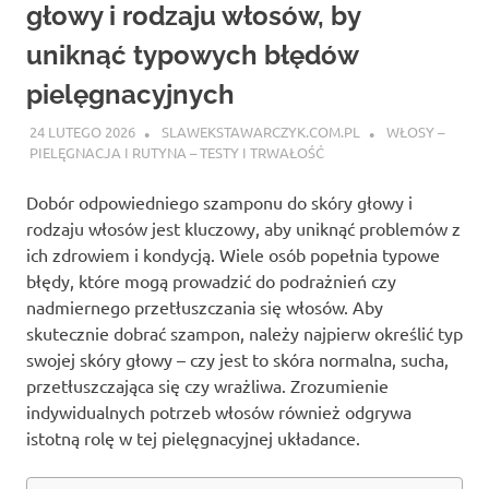
głowy i rodzaju włosów, by
uniknąć typowych błędów
pielęgnacyjnych
24 LUTEGO 2026
SLAWEKSTAWARCZYK.COM.PL
WŁOSY –
PIELĘGNACJA I RUTYNA – TESTY I TRWAŁOŚĆ
Dobór odpowiedniego szamponu do skóry głowy i
rodzaju włosów jest kluczowy, aby uniknąć problemów z
ich zdrowiem i kondycją. Wiele osób popełnia typowe
błędy, które mogą prowadzić do podrażnień czy
nadmiernego przetłuszczania się włosów. Aby
skutecznie dobrać szampon, należy najpierw określić typ
swojej skóry głowy – czy jest to skóra normalna, sucha,
przetłuszczająca się czy wrażliwa. Zrozumienie
indywidualnych potrzeb włosów również odgrywa
istotną rolę w tej pielęgnacyjnej układance.