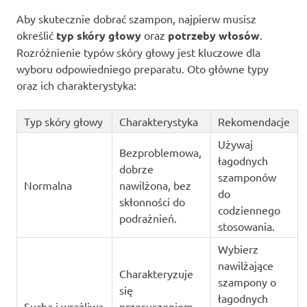
Aby skutecznie dobrać szampon, najpierw musisz
określić
typ skóry głowy
oraz
potrzeby włosów
.
Rozróżnienie typów skóry głowy jest kluczowe dla
wyboru odpowiedniego preparatu. Oto główne typy
oraz ich charakterystyka:
Typ skóry głowy
Charakterystyka
Rekomendacje
Używaj
Bezproblemowa,
łagodnych
dobrze
szamponów
Normalna
nawilżona, bez
do
skłonności do
codziennego
podrażnień.
stosowania.
Wybierz
nawilżające
Charakteryzuje
szampony o
się
łagodnych
Sucha i wrażliwa
przesuszeniem,