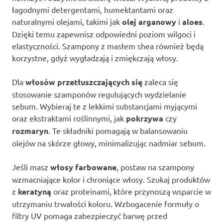
łagodnymi detergentami, humektantami oraz
naturalnymi olejami, takimi jak
olej arganowy
i
aloes
.
Dzięki temu zapewnisz odpowiedni poziom wilgoci i
elastyczności. Szampony z masłem shea również będą
korzystne, gdyż wygładzają i zmiękczają włosy.
Dla
włosów przetłuszczających się
zaleca się
stosowanie szamponów regulujących wydzielanie
sebum. Wybieraj te z lekkimi substancjami myjącymi
oraz ekstraktami roślinnymi, jak
pokrzywa
czy
rozmaryn
. Te składniki pomagają w balansowaniu
olejów na skórze głowy, minimalizując nadmiar sebum.
Jeśli masz
włosy farbowane
, postaw na szampony
wzmacniające kolor i chroniące włosy. Szukaj produktów
z
keratyną
oraz proteinami, które przynoszą wsparcie w
utrzymaniu trwałości koloru. Wzbogacenie formuły o
filtry UV pomaga zabezpieczyć barwę przed