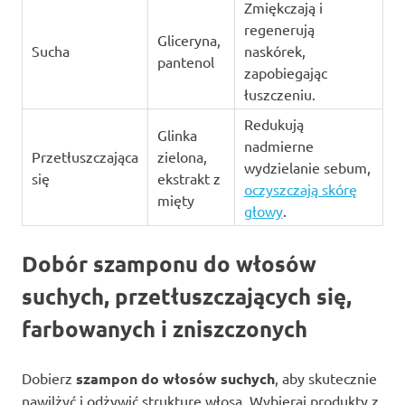
Zmiękczają i
regenerują
Gliceryna,
Sucha
naskórek,
pantenol
zapobiegając
łuszczeniu.
Redukują
Glinka
nadmierne
Przetłuszczająca
zielona,
wydzielanie sebum,
się
ekstrakt z
oczyszczają skórę
mięty
głowy
.
Dobór szamponu do włosów
suchych, przetłuszczających się,
farbowanych i zniszczonych
Dobierz
szampon do włosów suchych
, aby skutecznie
nawilżyć i odżywić strukturę włosa. Wybieraj produkty z