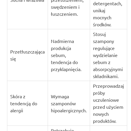
detergentach,
swędzeniem i
unikaj
łuszczeniem.
mocnych
środków.
Stosuj
Nadmierna
szampony
produkcja
regulujące
Przetłuszczająca
sebum,
wydzielanie
się
tendencja do
sebum z
przyklapnięcia.
absorpcyjnymi
składnikami.
Przeprowadzaj
próby
Skóra z
Wymaga
uczuleniowe
tendencją do
szamponów
przed użyciem
alergii
hipoalergicznych.
nowych
produktów.
Potrzebuje