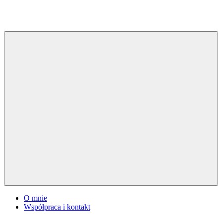
Skip
to
content
slawekstawarczyk.com.pl
Menu
O mnie
Współpraca i kontakt