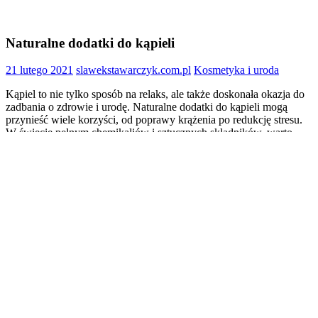
Naturalne dodatki do kąpieli
21 lutego 2021
slawekstawarczyk.com.pl
Kosmetyka i uroda
Kąpiel to nie tylko sposób na relaks, ale także doskonała okazja do
zadbania o zdrowie i urodę. Naturalne dodatki do kąpieli mogą
przynieść wiele korzyści, od poprawy krążenia po redukcję stresu.
W świecie pełnym chemikaliów i sztucznych składników, warto
zwrócić uwagę na to, co pochodzi z natury. Odkryj, jak proste
składniki mogą odmienić Twoje doznania podczas kąpieli i sprawić,
że każda chwila spędzona w wodzie stanie się wyjątkowym
rytuałem.
W tym artykule przeczytasz
Jakie są korzyści z używania naturalnych dodatków do kąpieli?
Jakie naturalne składniki można dodać do kąpieli?
Jak przygotować własne mieszanki do kąpieli?
Jakie są najpopularniejsze olejki eteryczne do kąpieli?
Jakie są przeciwwskazania do stosowania naturalnych dodatków do