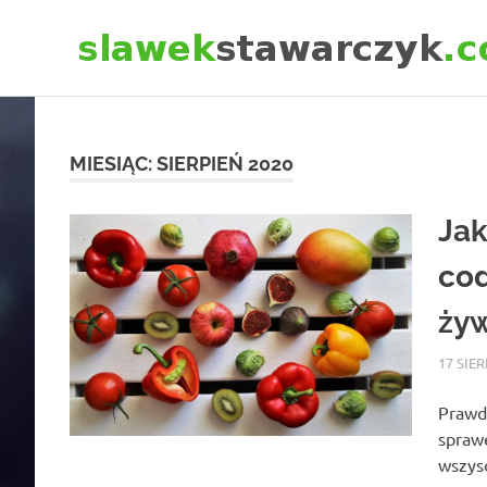
Skip
to
content
MIESIĄC:
SIERPIEŃ 2020
Jak
co
ży
17 SIE
Prawd
sprawę
wszysc