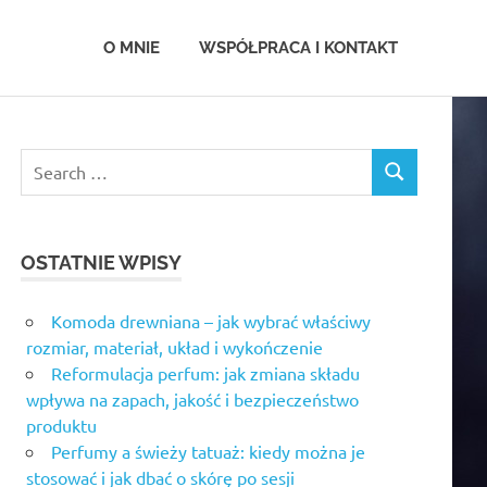
.com.pl
O MNIE
WSPÓŁPRACA I KONTAKT
OSTATNIE WPISY
Komoda drewniana – jak wybrać właściwy
rozmiar, materiał, układ i wykończenie
Reformulacja perfum: jak zmiana składu
wpływa na zapach, jakość i bezpieczeństwo
produktu
Perfumy a świeży tatuaż: kiedy można je
stosować i jak dbać o skórę po sesji