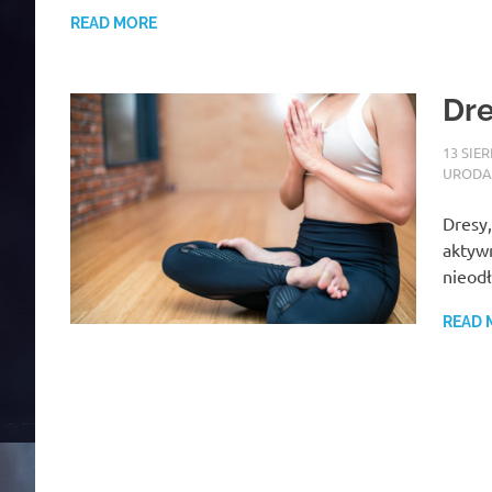
READ MORE
Dre
13 SIE
URODA
Dresy,
aktywn
nieod
READ 