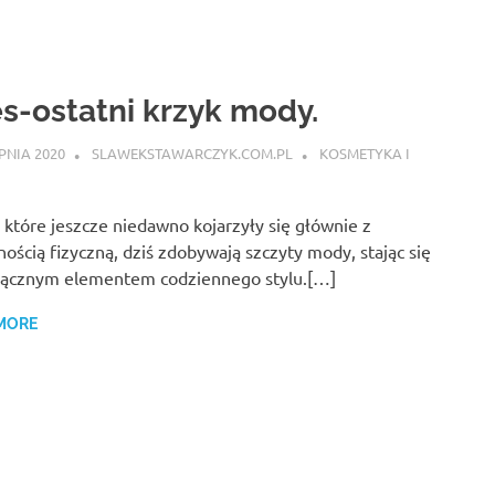
s-ostatni krzyk mody.
RPNIA 2020
SLAWEKSTAWARCZYK.COM.PL
KOSMETYKA I
 które jeszcze niedawno kojarzyły się głównie z
ością fizyczną, dziś zdobywają szczyty mody, stając się
łącznym elementem codziennego stylu.[…]
MORE