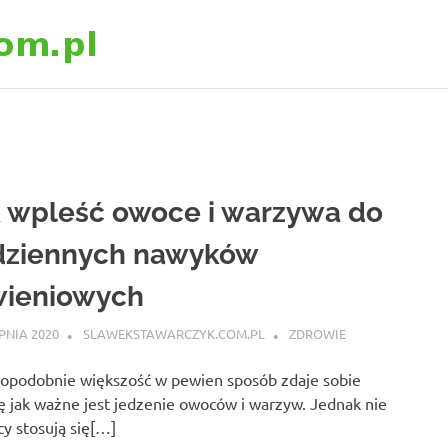
slawekstawarczyk
 wpleść owoce i warzywa do
dziennych nawyków
wieniowych
RPNIA 2020
SLAWEKSTAWARCZYK.COM.PL
ZDROWIE
opodobnie większość w pewien sposób zdaje sobie
 jak ważne jest jedzenie owoców i warzyw. Jednak nie
y stosują się[…]