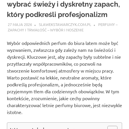
wybrać świeży i dyskretny zapach,
który podkreśli profesjonalizm
27 MAJA 2026
SLAWEKSTAWARCZYK.COM.PL
PERFUMY –
ZAPACHY I TRWAŁOŚĆ – WYBÓR I NOSZENIE
Wybór odpowiednich perfum do biura latem może być
wyzwaniem, zwłaszcza gdy zależy nam na świeżości i
dyskrecji. Kluczowe jest, aby zapachy były subtelne i nie
przytłaczały współpracowników, co pozwoli na
stworzenie komfortowej atmosfery w miejscu pracy.
Warto postawić na lekkie, neutralne aromaty, które
podkreślą profesjonalizm, a jednocześnie będą
przyjemnym tłem dla codziennych obowiązków. W tym
kontekście, zrozumienie, jakie cechy powinny
charakteryzować letnie perfumy biurowe, jest niezwykle
istotne.