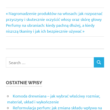
Previous
Nawigacja
Nagromadzenie produktów na włosach: jak rozpoznać
Post:
przyczyny i skutecznie oczyścić włosy oraz skórę głowy
wpisu
Next
Perfumy na ubraniach: kiedy pachną dłużej, a kiedy
Post:
niszczą tkaniny i jak ich bezpiecznie używać
OSTATNIE WPISY
Komoda drewniana – jak wybrać właściwy rozmiar,
materiał, układ i wykończenie
Reformulacja perfum: jak zmiana składu wpływa na