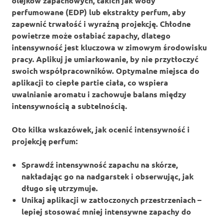
olejków zapachowych, takich jak wody
perfumowane (EDP) lub ekstrakty perfum, aby
zapewnić
trwałość
i wyraźną
projekcję
. Chłodne
powietrze może osłabiać zapachy, dlatego
intensywność jest kluczowa w zimowym środowisku
pracy. Aplikuj je umiarkowanie, by nie przytłoczyć
swoich współpracowników. Optymalne miejsca do
aplikacji to ciepłe partie ciała, co wspiera
uwalnianie aromatu i zachowuje balans między
intensywnością
a subtelnością.
Oto kilka wskazówek, jak ocenić
intensywność
i
projekcję
perfum:
Sprawdź intensywność zapachu na skórze,
nakładając go na nadgarstek i obserwując, jak
długo się utrzymuje.
Unikaj aplikacji w zatłoczonych przestrzeniach –
lepiej stosować mniej intensywne zapachy do