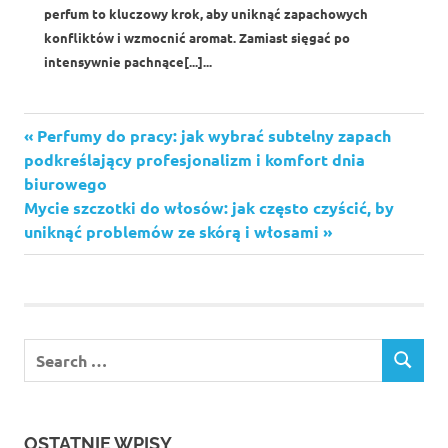
perfum to kluczowy krok, aby uniknąć zapachowych
konfliktów i wzmocnić aromat. Zamiast sięgać po
intensywnie pachnące[...]...
Previous
Perfumy do pracy: jak wybrać subtelny zapach
Nawigacja
Post:
podkreślający profesjonalizm i komfort dnia
wpisu
biurowego
Next
Mycie szczotki do włosów: jak często czyścić, by
Post:
uniknąć problemów ze skórą i włosami
OSTATNIE WPISY