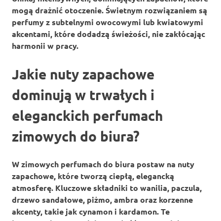
mogą drażnić otoczenie. Świetnym rozwiązaniem są
perfumy z subtelnymi owocowymi lub kwiatowymi
akcentami, które dodadzą świeżości, nie zakłócając
harmonii w pracy.
Jakie nuty zapachowe
dominują w trwałych i
eleganckich perfumach
zimowych do biura?
W zimowych perfumach do biura postaw na
nuty
zapachowe
, które tworzą ciepłą, elegancką
atmosferę. Kluczowe składniki to
wanilia
,
paczula
,
drzewo sandałowe
,
piżmo
,
ambra
oraz korzenne
akcenty, takie jak
cynamon
i
kardamon
. Te