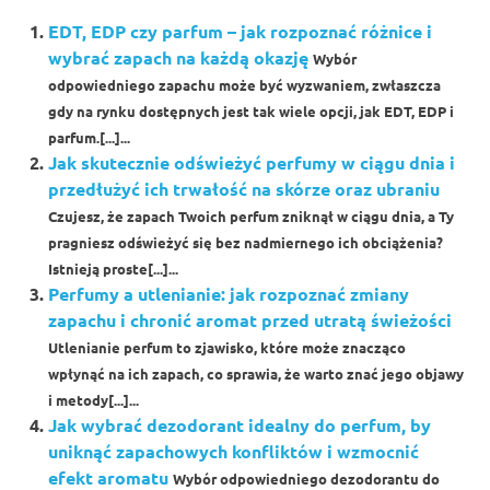
EDT, EDP czy parfum – jak rozpoznać różnice i
wybrać zapach na każdą okazję
Wybór
odpowiedniego zapachu może być wyzwaniem, zwłaszcza
gdy na rynku dostępnych jest tak wiele opcji, jak EDT, EDP i
parfum.[...]...
Jak skutecznie odświeżyć perfumy w ciągu dnia i
przedłużyć ich trwałość na skórze oraz ubraniu
Czujesz, że zapach Twoich perfum zniknął w ciągu dnia, a Ty
pragniesz odświeżyć się bez nadmiernego ich obciążenia?
Istnieją proste[...]...
Perfumy a utlenianie: jak rozpoznać zmiany
zapachu i chronić aromat przed utratą świeżości
Utlenianie perfum to zjawisko, które może znacząco
wpłynąć na ich zapach, co sprawia, że warto znać jego objawy
i metody[...]...
Jak wybrać dezodorant idealny do perfum, by
uniknąć zapachowych konfliktów i wzmocnić
efekt aromatu
Wybór odpowiedniego dezodorantu do