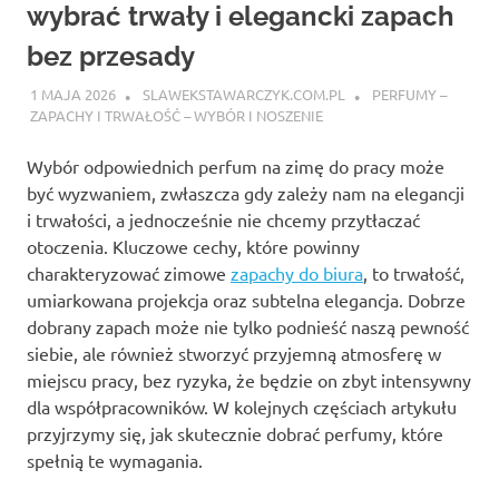
wybrać trwały i elegancki zapach
bez przesady
1 MAJA 2026
SLAWEKSTAWARCZYK.COM.PL
PERFUMY –
ZAPACHY I TRWAŁOŚĆ – WYBÓR I NOSZENIE
Wybór odpowiednich perfum na zimę do pracy może
być wyzwaniem, zwłaszcza gdy zależy nam na elegancji
i trwałości, a jednocześnie nie chcemy przytłaczać
otoczenia. Kluczowe cechy, które powinny
charakteryzować zimowe
zapachy do biura
, to trwałość,
umiarkowana projekcja oraz subtelna elegancja. Dobrze
dobrany zapach może nie tylko podnieść naszą pewność
siebie, ale również stworzyć przyjemną atmosferę w
miejscu pracy, bez ryzyka, że będzie on zbyt intensywny
dla współpracowników. W kolejnych częściach artykułu
przyjrzymy się, jak skutecznie dobrać perfumy, które
spełnią te wymagania.