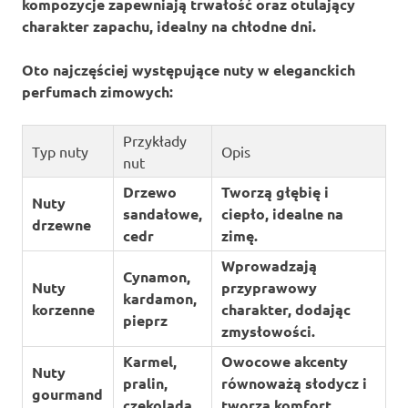
kompozycje zapewniają trwałość oraz otulający
charakter zapachu, idealny na chłodne dni.
Oto najczęściej występujące nuty w eleganckich
perfumach zimowych:
Przykłady
Typ nuty
Opis
nut
Drzewo
Tworzą głębię i
Nuty
sandałowe,
ciepło, idealne na
drzewne
cedr
zimę.
Wprowadzają
Cynamon,
Nuty
przyprawowy
kardamon,
korzenne
charakter, dodając
pieprz
zmysłowości.
Karmel,
Owocowe akcenty
Nuty
pralin,
równoważą słodycz i
gourmand
czekolada
tworzą komfort.