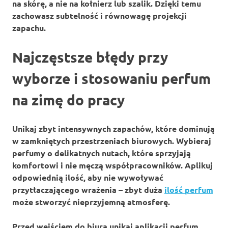
na skórę, a nie na kołnierz lub szalik. Dzięki temu
zachowasz subtelność i równowagę projekcji
zapachu.
Najczęstsze błędy przy
wyborze i stosowaniu perfum
na zimę do pracy
Unikaj
zbyt intensywnych zapachów
, które dominują
w zamkniętych przestrzeniach biurowych. Wybieraj
perfumy o
delikatnych nutach
, które sprzyjają
komfortowi i nie męczą współpracowników. Aplikuj
odpowiednią ilość, aby nie wywoływać
przytłaczającego wrażenia – zbyt duża
ilość perfum
może stworzyć nieprzyjemną atmosferę.
Przed wejściem do biura unikaj aplikacji perfum,