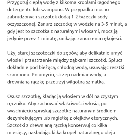
Przygotuj ciepłą wodę z kilkoma kroplami łagodnego
detergentu lub szamponu. W przypadku mocno
zabrudzonych szczotek dodaj 1-2 łyżeczki sody
oczyszczonej. Zanurz szczotkę w wodzie na 3-5 minut, a
gdy jest to szczotka z naturalnymi włosami, mocz ją
jedynie przez 1 minutę, unikając zanurzenia rękojeści.
Użyj starej szczoteczki do zębów, aby delikatnie umyć
włosie i przestrzenie między ząbkami szczotki. Spłucz
dokładnie pod bieżącą, chłodną wodą, usuwając resztki
szamponu. Po umyciu, strzep nadmiar wody, a
drewnianą rączkę przetrzyj wilgotną szmatką.
Osusz szczotkę, kładąc ją włosiem w dół na czystym
ręczniku. Aby zachować właściwości włosia, po
wyschnięciu spryskaj szczotkę naturanym środkiem
dezynfekującym lub mgiełką z olejków eterycznych.
Szczotki z drewnianą rączką konserwuj co kilka
miesięcy, nakładając kilka kropel naturalnego oleju