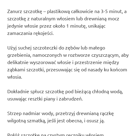
Zanurz szczotkę – plastikową całkowicie na 3-5 minut, a
szczotkę z naturalnym włosiem lub drewnianą mocz
jedynie włosie przez około 1 minutę, unikając
zamaczania rękojeści.
Użyj suchej szczoteczki do zębów lub małego
grzebienia, namoczonych w roztworze czyszczącym, aby
delikatnie wyszorować włosie i przestrzenie między
ząbkami szczotki, przesuwając się od nasady ku końcom
włosia.
Dokładnie spłucz szczotkę pod bieżącą chłodną wodą,
usuwając resztki piany i zabrudzeń.
Strzep nadmiar wody, przetrzyj drewnianą rączkę
wilgotną szmatką, jeśli jest obecna, i osusz ją.
Połóż szczotkę na czystym ręczniku włosiem