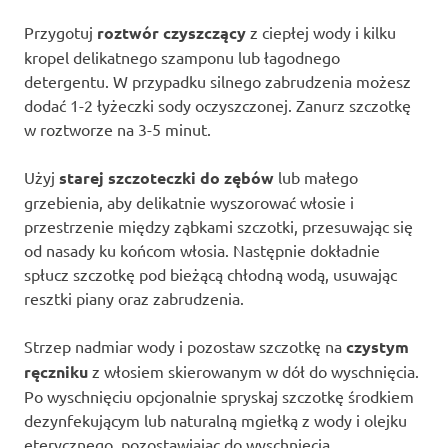
Przygotuj
roztwór czyszczący
z ciepłej wody i kilku
kropel delikatnego szamponu lub łagodnego
detergentu. W przypadku silnego zabrudzenia możesz
dodać 1-2 łyżeczki sody oczyszczonej. Zanurz szczotkę
w roztworze na 3-5 minut.
Użyj
starej szczoteczki do zębów
lub małego
grzebienia, aby delikatnie wyszorować włosie i
przestrzenie między ząbkami szczotki, przesuwając się
od nasady ku końcom włosia. Następnie dokładnie
spłucz szczotkę pod bieżącą chłodną wodą, usuwając
resztki piany oraz zabrudzenia.
Strzep nadmiar wody i pozostaw szczotkę na
czystym
ręczniku
z włosiem skierowanym w dół do wyschnięcia.
Po wyschnięciu opcjonalnie spryskaj szczotkę środkiem
dezynfekującym lub naturalną mgiełką z wody i olejku
eterycznego, pozostawiając do wyschnięcia.