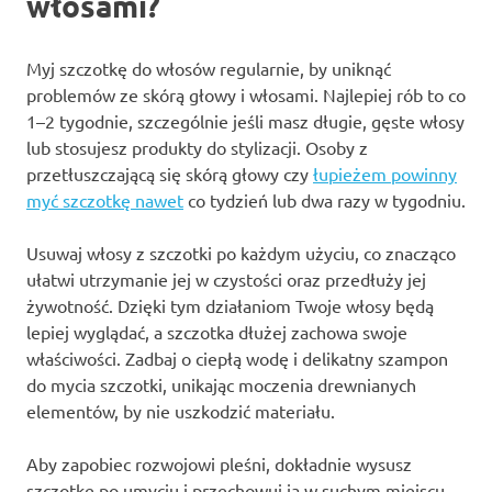
włosami?
Myj szczotkę do włosów regularnie, by uniknąć
problemów ze skórą głowy i włosami. Najlepiej rób to co
1–2 tygodnie, szczególnie jeśli masz długie, gęste włosy
lub stosujesz produkty do stylizacji. Osoby z
przetłuszczającą się skórą głowy czy
łupieżem powinny
myć szczotkę nawet
co tydzień lub dwa razy w tygodniu.
Usuwaj włosy z szczotki po każdym użyciu, co znacząco
ułatwi utrzymanie jej w czystości oraz przedłuży jej
żywotność. Dzięki tym działaniom Twoje włosy będą
lepiej wyglądać, a szczotka dłużej zachowa swoje
właściwości. Zadbaj o ciepłą wodę i delikatny szampon
do mycia szczotki, unikając moczenia drewnianych
elementów, by nie uszkodzić materiału.
Aby zapobiec rozwojowi pleśni, dokładnie wysusz
szczotkę po umyciu i przechowuj ją w suchym miejscu.