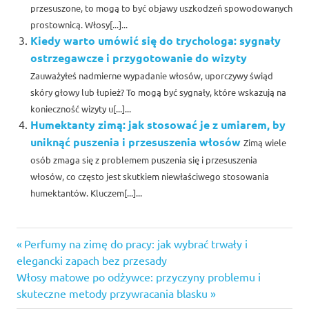
przesuszone, to mogą to być objawy uszkodzeń spowodowanych
prostownicą. Włosy[...]...
Kiedy warto umówić się do trychologa: sygnały
ostrzegawcze i przygotowanie do wizyty
Zauważyłeś nadmierne wypadanie włosów, uporczywy świąd
skóry głowy lub łupież? To mogą być sygnały, które wskazują na
konieczność wizyty u[...]...
Humektanty zimą: jak stosować je z umiarem, by
uniknąć puszenia i przesuszenia włosów
Zimą wiele
osób zmaga się z problemem puszenia się i przesuszenia
włosów, co często jest skutkiem niewłaściwego stosowania
humektantów. Kluczem[...]...
Previous
Nawigacja
Perfumy na zimę do pracy: jak wybrać trwały i
Post:
elegancki zapach bez przesady
wpisu
Next
Włosy matowe po odżywce: przyczyny problemu i
Post:
skuteczne metody przywracania blasku