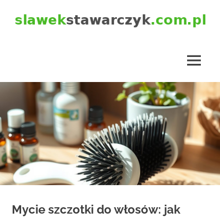
Skip
to
content
slawekstawarczyk.com.pl
MENU
Mycie szczotki do włosów: jak