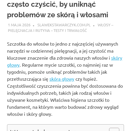
często czyścić, by uniknąć
problemów ze skórą i włosami
1 MAJA 2026
SLAWEKSTAWARCZYK.COM.PL
WŁOSY –
PIELĘGNACJA I RUTYNA – TESTY I TRWAŁOŚĆ
Szczotka do włosów to jedno z najczęściej używanych
narzędzi w codziennej pielęgnacji, a jej czystość ma
kluczowe znaczenie dla zdrowia naszych włosów i
skóry
głowy
. Regularne mycie szczotki, co najmniej raz w
tygodniu, pomoże uniknąć problemów takich jak
przetłuszczająca się
skóra głowy
czy łupież.
Częstotliwość czyszczenia powinna być dostosowana do
indywidualnych potrzeb, takich jak rodzaj włosów i
używane kosmetyki. Właściwa higiena szczotki to
fundament, na którym warto budować zdrowy wygląd
włosów i skóry głowy.