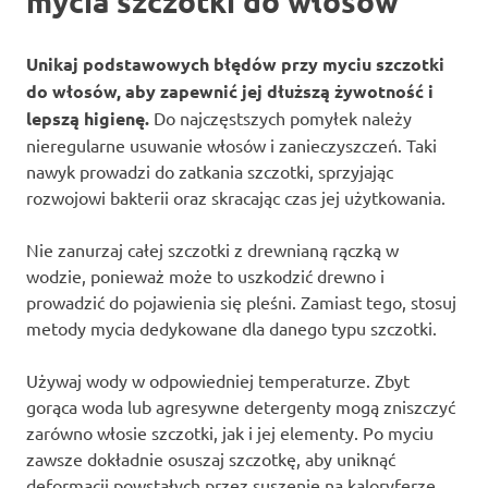
mycia szczotki do włosów
Unikaj podstawowych błędów przy myciu szczotki
do włosów, aby zapewnić jej dłuższą żywotność i
lepszą higienę.
Do najczęstszych pomyłek należy
nieregularne usuwanie włosów i zanieczyszczeń. Taki
nawyk prowadzi do zatkania szczotki, sprzyjając
rozwojowi bakterii oraz skracając czas jej użytkowania.
Nie zanurzaj całej szczotki z drewnianą rączką w
wodzie, ponieważ może to uszkodzić drewno i
prowadzić do pojawienia się pleśni. Zamiast tego, stosuj
metody mycia dedykowane dla danego typu szczotki.
Używaj wody w odpowiedniej temperaturze. Zbyt
gorąca woda lub agresywne detergenty mogą zniszczyć
zarówno włosie szczotki, jak i jej elementy. Po myciu
zawsze dokładnie osuszaj szczotkę, aby uniknąć
deformacji powstałych przez suszenie na kaloryferze.