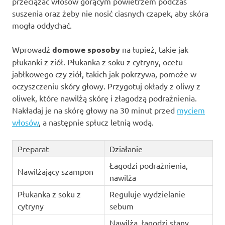
przeciążać włosów gorącym powietrzem podczas
suszenia oraz żeby nie nosić ciasnych czapek, aby skóra
mogła oddychać.
Wprowadź
domowe sposoby
na łupież, takie jak
płukanki z ziół. Płukanka z soku z cytryny, ocetu
jabłkowego czy ziół, takich jak pokrzywa, pomoże w
oczyszczeniu skóry głowy. Przygotuj okłady z oliwy z
oliwek, które nawilżą skórę i złagodzą podrażnienia.
Nakładaj je na skórę głowy na 30 minut przed
myciem
włosów
, a następnie spłucz letnią wodą.
Preparat
Działanie
Łagodzi podrażnienia,
Nawilżający szampon
nawilża
Płukanka z soku z
Reguluje wydzielanie
cytryny
sebum
Nawilża, łagodzi stany