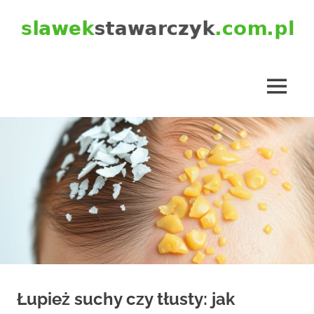
Skip
to
content
slawekstawarczyk.com.pl
MENU
Łupież suchy czy tłusty: jak