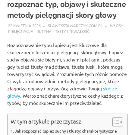
rozpoznać typ, objawy i skuteczne
metody pielęgnacji skóry głowy
22 KWIETNIA 2026
SLAWEKSTAWARCZYK.COM.PL
WŁOSY –
PIELĘGNACJA I RUTYNA – TESTY I TRWAŁOŚĆ
Rozpoznawanie typu łupieżu jest kluczowe dla
skutecznego leczenia i pielęgnacji skóry głowy. Łupież
suchy objawia się białymi, suchymi płatkami, podczas
gdy łupież tłusty ma żółtawe, tłuste łuski, które mogą
towarzyszyć świądowi. Zrozumienie tych różnic pomoże
Ci wybrać odpowiednie metody pielęgnacyjne, które
złagodzą objawy i przywrócą zdrowie Twojej
skórze
głowy
. Warto znać charakterystyczne cechy każdego z
typów, by móc skutecznie im przeciwdziałać.
W tym artykule przeczytasz
Jak rozpoznać łupież suchy i tłusty: charakterystyczne