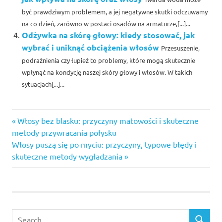
być prawdziwym problemem, a jej negatywne skutki odczuwamy
na co dzień, zarówno w postaci osadów na armaturze,[...]...
Odżywka na skórę głowy: kiedy stosować, jak
wybrać i uniknąć obciążenia włosów
Przesuszenie,
podrażnienia czy łupież to problemy, które mogą skutecznie
wpłynąć na kondycję naszej skóry głowy i włosów. W takich
sytuacjach[...]...
Previous
Nawigacja
Włosy bez blasku: przyczyny matowości i skuteczne
Post:
metody przywracania połysku
wpisu
Next
Włosy puszą się po myciu: przyczyny, typowe błędy i
Post:
skuteczne metody wygładzania