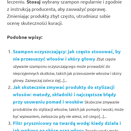
leczeniu.
Stosuj
wybrany szampon regularnie i zgodnie
z instrukcją producenta, aby zauważyć poprawę.
Zmieniając produkty zbyt często, utrudniasz sobie
ocenę skuteczności kuracji.
Podobne wpisy:
Szampon oczyszczający: jak często stosować, by
nie przesuszyć włosów i skóry głowy
Zbyt częste
używanie szamponu oczyszczającego może prowadzić do
nieprzyjemnych skutków, takich jak przesuszenie włosów i skóry
głowy. Zazwyczaj zaleca się[...]...
Jak skutecznie zmywać produkty do stylizacji
włosów: metody, składniki i najczęstsze błędy
przy usuwaniu pomad i wosków
Skuteczne zmywanie
produktów do stylizacji włosów, takich jak pomady i woski, może
być wyzwaniem, zwłaszcza gdy nie wiesz, od czego[...]...
Filtr prysznicowy na twardą wodę: kiedy działa i
jak wpływa na skórę oraz włosy
Twarda woda może