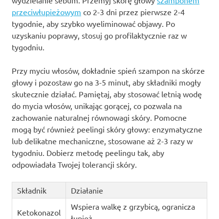
wydzielanie sebum. Przemyj skórę głowy
szamponem
przeciwłupieżowym
co 2-3 dni przez pierwsze 2-4
tygodnie, aby szybko wyeliminować objawy. Po
uzyskaniu poprawy, stosuj go profilaktycznie raz w
tygodniu.
Przy myciu włosów, dokładnie spień szampon na skórze
głowy i pozostaw go na 3-5 minut, aby składniki mogły
skutecznie działać. Pamiętaj, aby stosować letnią wodę
do mycia włosów, unikając gorącej, co pozwala na
zachowanie naturalnej równowagi skóry. Pomocne
mogą być również peelingi skóry głowy: enzymatyczne
lub delikatne mechaniczne, stosowane aż 2-3 razy w
tygodniu. Dobierz metodę peelingu tak, aby
odpowiadała Twojej tolerancji skóry.
Składnik
Działanie
Wspiera walkę z grzybicą, ogranicza
Ketokonazol
łupież.