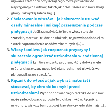
używanie szamponu oczyszczającego może prowadzić do
nieprzyjemnych skutków, takich jak przesuszenie włosów i skóry
głowy. Zazwyczaj zaleca się[...]...
Chelatowanie włosów – jak skutecznie usuwać
osady mineralne i uniknąć przesuszenia podczas
pielęgnacji
Jeśli zauważyłeś, że Twoje włosy stały się
szorstkie, matowe i trudne do ułożenia, najprawdopodobniej to
skutek nagromadzenia osadów mineralnych z[...]...
Włosy łamliwe: jak rozpoznać przyczyny i
skutecznie ograniczać uszkodzenia w codziennej
pielęgnacji
Łamliwe włosy to problem, który dotyka wiele
osób, a ich przyczyny mogą być różnorodne – od niewłaściwej
pielęgnacji, przez stres,[...]...
Ręcznik do włosów: jak wybrać materiał i
stosować, by chronić kosmyki przed
uszkodzeniami
Wybór odpowiedniego ręcznika do włosów
może zadecydować o zdrowiu Twoich kosmyków. Ręczniki z
mikrofibry, wiskozy bambusowej, bawełny czy jedwabiu mają[...]...