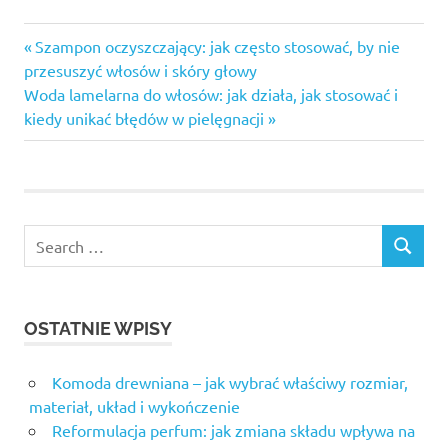
Previous
Nawigacja
Szampon oczyszczający: jak często stosować, by nie
Post:
przesuszyć włosów i skóry głowy
wpisu
Next
Woda lamelarna do włosów: jak działa, jak stosować i
Post:
kiedy unikać błędów w pielęgnacji
OSTATNIE WPISY
Komoda drewniana – jak wybrać właściwy rozmiar,
materiał, układ i wykończenie
Reformulacja perfum: jak zmiana składu wpływa na