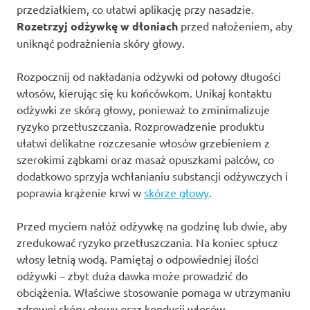
przedziałkiem, co ułatwi aplikację przy nasadzie.
Rozetrzyj odżywkę w dłoniach
przed nałożeniem, aby
uniknąć podrażnienia skóry głowy.
Rozpocznij od nakładania odżywki od połowy długości
włosów, kierując się ku końcówkom. Unikaj kontaktu
odżywki ze skórą głowy, ponieważ to zminimalizuje
ryzyko przetłuszczania. Rozprowadzenie produktu
ułatwi delikatne rozczesanie włosów grzebieniem z
szerokimi ząbkami oraz masaż opuszkami palców, co
dodatkowo sprzyja wchłanianiu substancji odżywczych i
poprawia krążenie krwi w
skórze głowy
.
Przed myciem nałóż odżywkę na godzinę lub dwie, aby
zredukować ryzyko przetłuszczania. Na koniec spłucz
włosy letnią wodą. Pamiętaj o odpowiedniej ilości
odżywki – zbyt duża dawka może prowadzić do
obciążenia. Właściwe stosowanie pomaga w utrzymaniu
zdrowej skóry głowy oraz kondycji włosów.