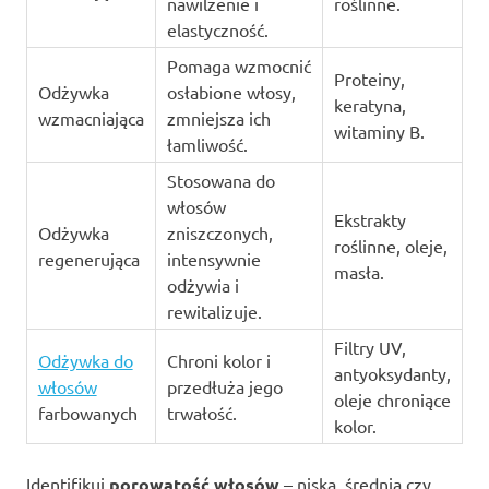
nawilżenie i
roślinne.
elastyczność.
Pomaga wzmocnić
Proteiny,
Odżywka
osłabione włosy,
keratyna,
wzmacniająca
zmniejsza ich
witaminy B.
łamliwość.
Stosowana do
włosów
Ekstrakty
Odżywka
zniszczonych,
roślinne, oleje,
regenerująca
intensywnie
masła.
odżywia i
rewitalizuje.
Filtry UV,
Odżywka do
Chroni kolor i
antyoksydanty,
włosów
przedłuża jego
oleje chroniące
farbowanych
trwałość.
kolor.
Identifikuj
porowatość włosów
– niska, średnia czy