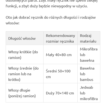
odsłoniętych partii. Zbyt mały ręcznik nie spełni swojej
funkcji, a zbyt duży będzie niewygodny w użyciu.
Oto jak dobrać ręcznik do różnych długości i rodzajów
włosów:
Rekomendowany
Rodzaj
Długość włosów
rozmiar ręcznika
materiału
Mikrofibra
Włosy krótkie (do
Mały 40×80 cm
lub
ramion)
bawełna
Włosy średnie (do
Bawełna
Średni 50×100
ramion lub na
lub
cm
krótko)
bambus
Jedwab
Włosy długie
Duży 70×140 cm
lub
(poniżej ramion)
mikrofiBra