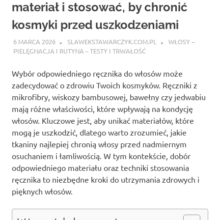
materiał i stosować, by chronić
kosmyki przed uszkodzeniami
6 MARCA 2026
SLAWEKSTAWARCZYK.COM.PL
WŁOSY –
PIELĘGNACJA I RUTYNA – TESTY I TRWAŁOŚĆ
Wybór odpowiedniego ręcznika do włosów może
zadecydować o zdrowiu Twoich kosmyków. Ręczniki z
mikrofibry, wiskozy bambusowej, bawełny czy jedwabiu
mają różne właściwości, które wpływają na kondycję
włosów. Kluczowe jest, aby unikać materiałów, które
mogą je uszkodzić, dlatego warto zrozumieć, jakie
tkaniny najlepiej chronią włosy przed nadmiernym
osuchaniem i łamliwością. W tym kontekście, dobór
odpowiedniego materiału oraz techniki stosowania
ręcznika to niezbędne kroki do utrzymania zdrowych i
pięknych włosów.