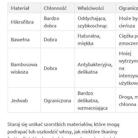
Materiał
Chłonność
Właściwości
Ogranicz
Bardzo
Oddychająca,
Może by
Mikrofibra
dobra
szybkoschnąc
cieńsza
Naturalna,
Ciężka p
Bawełna
Dobra
miękka
zmoczen
Mniej
wytrzym
Bambusowa
Antybakteryjna,
Dobra
na
wiskoza
delikatna
intensy
użytkow
Bardzo
Droga, m
Jedwab
Ograniczona
delikatna,
chłonna
wzmacniająca
Staraj się unikać szorstkich materiałów, które mogą
podrapać lub uszkodzić włosy, jak niektóre tkaniny