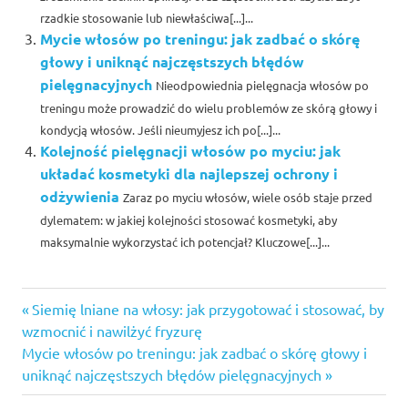
rzadkie stosowanie lub niewłaściwa[...]...
Mycie włosów po treningu: jak zadbać o skórę
głowy i uniknąć najczęstszych błędów
pielęgnacyjnych
Nieodpowiednia pielęgnacja włosów po
treningu może prowadzić do wielu problemów ze skórą głowy i
kondycją włosów. Jeśli nieumyjesz ich po[...]...
Kolejność pielęgnacji włosów po myciu: jak
układać kosmetyki dla najlepszej ochrony i
odżywienia
Zaraz po myciu włosów, wiele osób staje przed
dylematem: w jakiej kolejności stosować kosmetyki, aby
maksymalnie wykorzystać ich potencjał? Kluczowe[...]...
Previous
Nawigacja
Siemię lniane na włosy: jak przygotować i stosować, by
Post:
wzmocnić i nawilżyć fryzurę
wpisu
Next
Mycie włosów po treningu: jak zadbać o skórę głowy i
Post:
uniknąć najczęstszych błędów pielęgnacyjnych