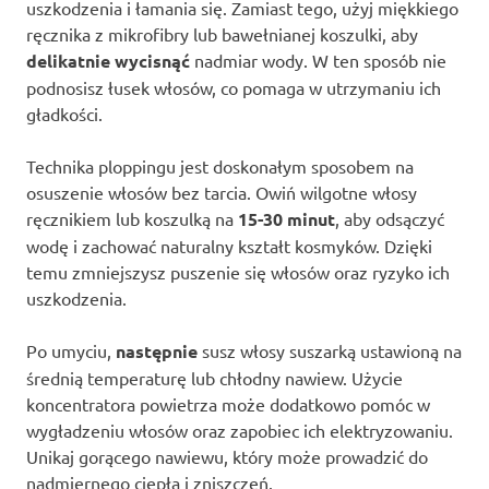
uszkodzenia i łamania się. Zamiast tego, użyj miękkiego
ręcznika z mikrofibry lub bawełnianej koszulki, aby
delikatnie wycisnąć
nadmiar wody. W ten sposób nie
podnosisz łusek włosów, co pomaga w utrzymaniu ich
gładkości.
Technika ploppingu jest doskonałym sposobem na
osuszenie włosów bez tarcia. Owiń wilgotne włosy
ręcznikiem lub koszulką na
15-30 minut
, aby odsączyć
wodę i zachować naturalny kształt kosmyków. Dzięki
temu zmniejszysz puszenie się włosów oraz ryzyko ich
uszkodzenia.
Po umyciu,
następnie
susz włosy suszarką ustawioną na
średnią temperaturę lub chłodny nawiew. Użycie
koncentratora powietrza może dodatkowo pomóc w
wygładzeniu włosów oraz zapobiec ich elektryzowaniu.
Unikaj gorącego nawiewu, który może prowadzić do
nadmiernego ciepła i zniszczeń.