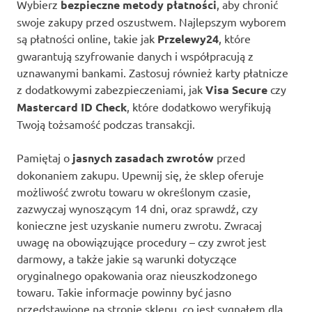
Wybierz
bezpieczne metody płatności
, aby chronić
swoje zakupy przed oszustwem. Najlepszym wyborem
są płatności online, takie jak
Przelewy24
, które
gwarantują szyfrowanie danych i współpracują z
uznawanymi bankami. Zastosuj również karty płatnicze
z dodatkowymi zabezpieczeniami, jak
Visa Secure
czy
Mastercard ID Check
, które dodatkowo weryfikują
Twoją tożsamość podczas transakcji.
Pamiętaj o
jasnych zasadach zwrotów
przed
dokonaniem zakupu. Upewnij się, że sklep oferuje
możliwość zwrotu towaru w określonym czasie,
zazwyczaj wynoszącym 14 dni, oraz sprawdź, czy
konieczne jest uzyskanie numeru zwrotu. Zwracaj
uwagę na obowiązujące procedury – czy zwrot jest
darmowy, a także jakie są warunki dotyczące
oryginalnego opakowania oraz nieuszkodzonego
towaru. Takie informacje powinny być jasno
przedstawione na stronie sklepu, co jest sygnałem dla