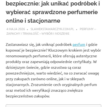
bezpiecznie: jak unikać podróbek i
wybierać sprawdzone perfumerie
online i stacjonarne
4 MAJA 2026
SLAWEKSTAWARCZYK.COM.PL
PERFUMY –
ZAPACHY I TRWAŁOŚĆ – WYBÓR I NOSZENIE
Zastanawiasz się, jak uniknąć podróbek
perfum
i gdzie
kupować je bezpiecznie? Kluczowym krokiem jest wybór
renomowanych perfumerii, które oferują autentyczne
produkty oraz zapewniają odpowiednie certyfikaty. W
dzisiejszym świecie, gdzie oszustwa są coraz
powszechniejsze, warto wiedzieć, na co zwracać uwagę
przy zakupach zarówno online, jak i w sklepach
stacjonarnych. Zrozumienie cech oryginalnych perfum
oraz metod ich weryfikacji znacząco zwiększa
bezpieczeństwo zakupów.