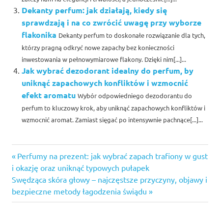
Dekanty perfum: jak działają, kiedy się
sprawdzają i na co zwrócić uwagę przy wyborze
flakonika
Dekanty perfum to doskonałe rozwiązanie dla tych,
którzy pragną odkryć nowe zapachy bez konieczności
inwestowania w pełnowymiarowe flakony. Dzięki nim[...]...
Jak wybrać dezodorant idealny do perfum, by
uniknąć zapachowych konfliktów i wzmocnić
efekt aromatu
Wybór odpowiedniego dezodorantu do
perfum to kluczowy krok, aby uniknąć zapachowych konfliktów i
wzmocnić aromat. Zamiast sięgać po intensywnie pachnące[...]...
Previous
Nawigacja
Perfumy na prezent: jak wybrać zapach trafiony w gust
Post:
i okazję oraz uniknąć typowych pułapek
wpisu
Next
Swędząca skóra głowy – najczęstsze przyczyny, objawy i
Post:
bezpieczne metody łagodzenia świądu