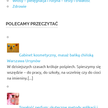
Włosy – pielęgnacja i rutyna – testy i trwałość
Zdrowie
POLECAMY PRZECZYTAĆ
Gabinet kosmetyczny, masaż bańką chińską
Warszawa Ursynów
W dzisiejszych czasach króluje pośpiech. Spieszymy się
wszędzie – do pracy, do szkoły, na uczelnię czy do cioci
na imieniny.[...]
Trwałość perfum: skuteczne metody aplikacji i