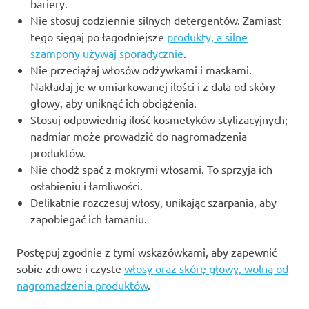
bariery.
Nie stosuj codziennie silnych detergentów. Zamiast
tego sięgaj po łagodniejsze
produkty, a silne
szampony używaj sporadycznie
.
Nie przeciążaj włosów odżywkami i maskami.
Nakładaj je w umiarkowanej ilości i z dala od skóry
głowy, aby uniknąć ich obciążenia.
Stosuj odpowiednią ilość kosmetyków stylizacyjnych;
nadmiar może prowadzić do nagromadzenia
produktów.
Nie chodź spać z mokrymi włosami. To sprzyja ich
osłabieniu i łamliwości.
Delikatnie rozczesuj włosy, unikając szarpania, aby
zapobiegać ich łamaniu.
Postępuj zgodnie z tymi wskazówkami, aby zapewnić
sobie zdrowe i czyste
włosy oraz skórę głowy, wolną od
nagromadzenia produktów
.