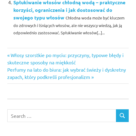
Spłukiwanie włosów chłodną wodą – praktyczne
korzyści, ograniczenia i jak dostosować do
swojego typu włosów
Chłodna woda może być kluczem
do zdrowych i lśniących włosów, ale nie wszyscy wiedzą, jak ją
odpowiednio zastosować. Spłukiwanie włosów[...]...
Previous
Nawigacja
Włosy szorstkie po myciu: przyczyny, typowe błędy i
Post:
skuteczne sposoby na miękkość
wpisu
Next
Perfumy na lato do biura: jak wybrać świeży i dyskretny
Post:
zapach, który podkreśli profesjonalizm