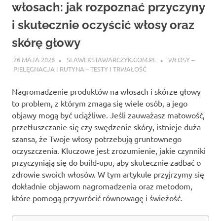
włosach: jak rozpoznać przyczyny
i skutecznie oczyścić włosy oraz
skórę głowy
26 MAJA 2026
SLAWEKSTAWARCZYK.COM.PL
WŁOSY –
PIELĘGNACJA I RUTYNA – TESTY I TRWAŁOŚĆ
Nagromadzenie produktów na włosach i skórze głowy
to problem, z którym zmaga się wiele osób, a jego
objawy mogą być uciążliwe. Jeśli zauważasz matowość,
przetłuszczanie się czy swędzenie skóry, istnieje duża
szansa, że Twoje włosy potrzebują gruntownego
oczyszczenia. Kluczowe jest zrozumienie, jakie czynniki
przyczyniają się do build-upu, aby skutecznie zadbać o
zdrowie swoich włosów. W tym artykule przyjrzymy się
dokładnie objawom nagromadzenia oraz metodom,
które pomogą przywrócić równowagę i świeżość.