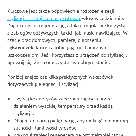
Kluczowe jest także odpowiednie rozłożenie sesji
stylizacji – staraj się nie prostować
włosów codziennie.
Daj im czas na regenerację, a także regularnie korzystaj
z zabiegów odżywczych, takich jak maski nawilżające. W
czasie prac domowych, pamiętaj o noszeniu
rękawiczek
, które zapobiegają mechanicznym
uszkodzeniom. Jeśli korzystasz z urządzeń do stylizacji,
upewnij się, że są one czyste i w dobrym stanie.
Poniżej znajdziesz kilka praktycznych wskazówek
dotyczących pielęgnacji i stylizacji:
Używaj kosmetyków zabezpieczających przed
działaniem wysokiej temperatury przed każdą
stylizacją.
Dbaj o regularną pielęgnację, aby uniknąć nadmiernej
suchości i łamliwości włosów.
Wykonuj zabiegi regeneracyjne przynajmniej raz w