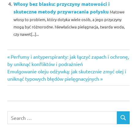
Włosy bez blasku: przyczyny matowości i
skuteczne metody przywracania połysku
Matowe
włosy to problem, który dotyka wiele osób, a jego przyczyny
mogą być różnorodne. Niewłaściwa pielęgnacja, twarda woda,
czy nawet[...]...
Previous
Nawigacja
Perfumy i antyperspiranty: jak łączyć zapach i ochronę,
Post:
by uniknąć konfliktów i podrażnień
wpisu
Next
Emulgowanie oleju odżywką: jak skutecznie zmyć olej i
Post:
uniknąć typowych błędów pielęgnacyjnych