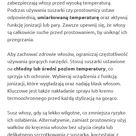
zabezpieczają włosy przed wysoką temperaturą.
Podczas używania suszarki czy prostownicy ustaw
odpowiednią,
umiarkowaną temperaturę
oraz aktywuj
funkcję jonizacji lub pary. Zawsze upewnij się, że włosy
są całkowicie suche przed prostowaniem, by uniknąć ich
przegrzania.
Aby zachować zdrowie włosów, ograniczaj częstotliwość
używania gorących narzędzi. Stosuj suszarki ustawione
na
chłodny lub średni poziom temperatury
, co
sprzyja ich ochronie. Wybieraj urządzenia z funkcją
jonizacji, które wygładzają oraz nadają blask włosom.
Kluczowe jest także nakładanie sprayu lub kremu
termoochronnego przed każdą stylizacją na gorąco.
Susz włosy, gdy są lekko wilgotne, co zmniejsza ryzyko
ich osłabienia. Alternatywnie, zamiast prostownicy użyj
wałków do kręcenia włosów bez użycia ciepła lub
delikatnego szczotkowania z suszarką, korzystając z