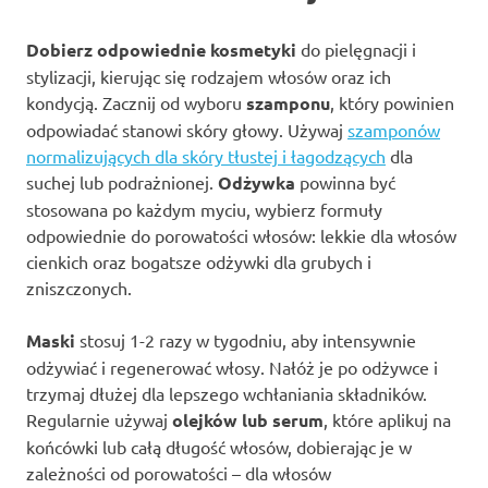
Dobierz odpowiednie kosmetyki
do pielęgnacji i
stylizacji, kierując się rodzajem włosów oraz ich
kondycją. Zacznij od wyboru
szamponu
, który powinien
odpowiadać stanowi skóry głowy. Używaj
szamponów
normalizujących dla skóry tłustej i łagodzących
dla
suchej lub podrażnionej.
Odżywka
powinna być
stosowana po każdym myciu, wybierz formuły
odpowiednie do porowatości włosów: lekkie dla włosów
cienkich oraz bogatsze odżywki dla grubych i
zniszczonych.
Maski
stosuj 1-2 razy w tygodniu, aby intensywnie
odżywiać i regenerować włosy. Nałóż je po odżywce i
trzymaj dłużej dla lepszego wchłaniania składników.
Regularnie używaj
olejków lub serum
, które aplikuj na
końcówki lub całą długość włosów, dobierając je w
zależności od porowatości – dla włosów