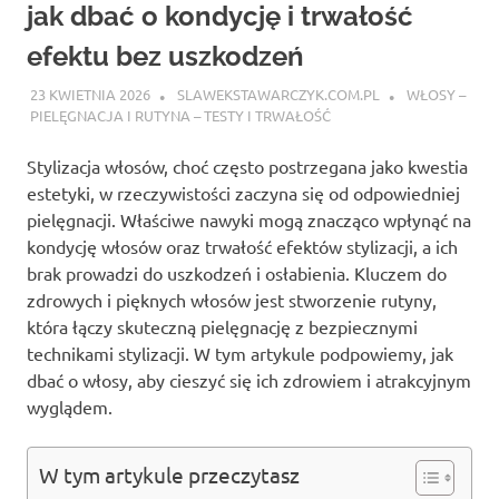
jak dbać o kondycję i trwałość
efektu bez uszkodzeń
23 KWIETNIA 2026
SLAWEKSTAWARCZYK.COM.PL
WŁOSY –
PIELĘGNACJA I RUTYNA – TESTY I TRWAŁOŚĆ
Stylizacja włosów, choć często postrzegana jako kwestia
estetyki, w rzeczywistości zaczyna się od odpowiedniej
pielęgnacji. Właściwe nawyki mogą znacząco wpłynąć na
kondycję włosów oraz trwałość efektów stylizacji, a ich
brak prowadzi do uszkodzeń i osłabienia. Kluczem do
zdrowych i pięknych włosów jest stworzenie rutyny,
która łączy skuteczną pielęgnację z bezpiecznymi
technikami stylizacji. W tym artykule podpowiemy, jak
dbać o włosy, aby cieszyć się ich zdrowiem i atrakcyjnym
wyglądem.
W tym artykule przeczytasz