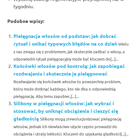
tygodniu.
Podobne wpisy:
Pielęgnacja włosów od podstaw: jak dobrać
rytuał i unikać typowych błędów na co dzień
Wielu
z nas zmaga się z problemem, jak skutecznie zadbać o włosy, a
odpowiedni rytuał pielęgnacyjny może być kluczem do[...]...
Końcówki włosów pod kontrolą: jak zapobiegać
rozdwajaniu i skutecznie je pielęgnować
Rozdwajanie się końcówek włosów to powszechny problem,
który może dotknąć każdego, kto nie dba o odpowiednią
pielęgnację. Aby temu zapobiec,[...]...
Silikony w pielęgnacji włosów: jak wybrać i
stosować, by uniknąć obciążenia i cieszyć się
gładkością
Silikony mogą zrewolucjonizować pielęgnację
włosów, jednak ich niewłaściwe użycie często prowadzi do
obciążenia i utraty lekkości. Kluczem do uzyskania gładkości[...]...