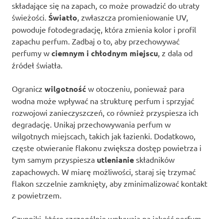
składające się na zapach, co może prowadzić do utraty
świeżości.
Światło
, zwłaszcza promieniowanie UV,
powoduje fotodegradację, która zmienia kolor i profil
zapachu perfum. Zadbaj o to, aby przechowywać
perfumy w
ciemnym i chłodnym miejscu
, z dala od
źródeł światła.
Ogranicz
wilgotność
w otoczeniu, ponieważ para
wodna może wpływać na strukturę perfum i sprzyjać
rozwojowi zanieczyszczeń, co również przyspiesza ich
degradację. Unikaj przechowywania perfum w
wilgotnych miejscach, takich jak łazienki. Dodatkowo,
częste otwieranie flakonu zwiększa dostęp powietrza i
tym samym przyspiesza
utlenianie
składników
zapachowych. W miarę możliwości, staraj się trzymać
flakon szczelnie zamknięty, aby zminimalizować kontakt
z powietrzem.
Czynniki, które szczególnie wpływają na jakość perfum