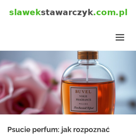
Skip
to
content
slawekstawarczyk.com.pl
MENU
Psucie perfum: jak rozpoznać