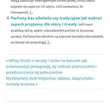
mogą zaskoczyć nieprzyjemnym bólem głowy, który często
pojawia się nagle po ich użyciu. Jeśli zauważasz, że
intensywne[...]...
Perfumy bez alkoholu czy tradycyjne: jak wybrać
zapach przyjazny dla skóry i trwały
Jeśli masz
wrażliwą skórę, wybór odpowiednich perfum to kluczowa
sprawa. Perfumy bez alkoholu są znacznie bardziej odpowiednie,
ponieważ nie powodują[...]...
Previous
Nawigacja
Włosy tłuste u nasady i suche na końcach: jak
Post:
zrównoważyć pielęgnację, by uniknąć przesuszenia i
wpisu
przetłuszczania się jednocześnie
Next
Wyślizgnięty dysk kręgosłup: objawy, diagnostyka i
Post:
metody leczenia