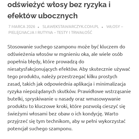
odświeżyć włosy bez ryzyka i
efektów ubocznych
7 MARCA 2026
SLAWEKSTAWARCZYK.COM.PL
WŁOSY –
PIELĘGNACJA I RUTYNA – TESTY I TRWAŁOŚĆ
Stosowanie suchego szamponu może być kluczem do
odświeżenia włosów w mgnieniu oka, ale wiele osób
popełnia błędy, które prowadzą do
niesatysfakcjonujących efektów. Aby skutecznie używać
tego produktu, należy przestrzegać kilku prostych
zasad, takich jak odpowiednia aplikacja i minimalizacja
ryzyka niepożądanych skutków. Prawidłowe wstrząsanie
butelki, spryskiwanie u nasady oraz wmasowywanie
produktu to kluczowe kroki, które pozwolą cieszyć się
świeżymi włosami bez obaw o ich kondycję. Warto
przyjrzeć się tym technikom, aby w pełni wykorzystać
potencjał suchego szamponu.