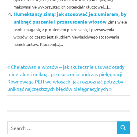
maksymalnie wykorzystać ich potencjał? Kluczowe[...]...
Humektanty zimą: jak stosować je z umiarem, by
uniknąć puszenia i przesuszenia włosów
Zimą wiele
osób zmaga się z problemem puszenia się i przesuszenia
włosów, co często jest skutkiem niewłaściwego stosowania
humektantów. Kluczem[...]...
Previous
Nawigacja
Chelatowanie włosów – jak skutecznie usuwać osady
Post:
mineralne i uniknąć przesuszenia podczas pielęgnacji
wpisu
Next
Równowaga PEH we włosach: jak rozpoznać potrzeby i
Post:
uniknąć najczęstszych błędów pielęgnacyjnych