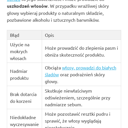
uszkodzeń włosów
. W przypadku wrażliwej skóry
głowy wybieraj produkty o naturalnym składzie,
pozbawione alkoholu i sztucznych barwników.
Błąd
Opis
Użycie na
Może prowadzić do zlepienia pasm i
mokrych
obniża skuteczność produktu.
włosach
Obciąża
włosy, prowadzi do białych
Nadmiar
śladów
oraz podrażnień skóry
produktu
głowy.
Skutkuje niewłaściwym
Brak dotarcia
odświeżeniem, szczególnie przy
do korzeni
nadmiarze sebum.
Może pozostawić resztki pudru i
Niedokładne
sprawić, że włosy wyglądają
wyczesywanie
nieestetycznie.