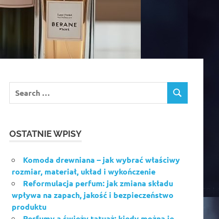
OSTATNIE WPISY
Komoda drewniana – jak wybrać właściwy
rozmiar, materiał, układ i wykończenie
Reformulacja perfum: jak zmiana składu
wpływa na zapach, jakość i bezpieczeństwo
produktu
Perfumy a świeży tatuaż: kiedy można je