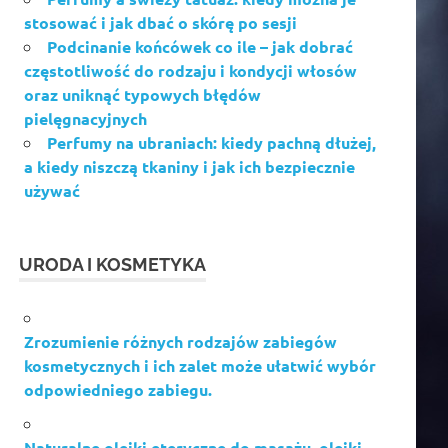
stosować i jak dbać o skórę po sesji
Podcinanie końcówek co ile – jak dobrać
częstotliwość do rodzaju i kondycji włosów
oraz uniknąć typowych błędów
pielęgnacyjnych
Perfumy na ubraniach: kiedy pachną dłużej,
a kiedy niszczą tkaniny i jak ich bezpiecznie
używać
URODA I KOSMETYKA
Zrozumienie różnych rodzajów zabiegów
kosmetycznych i ich zalet może ułatwić wybór
odpowiedniego zabiegu.
Naturalne olejki eteryczne do masażu, olejki