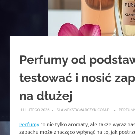
Perfumy od podstaw
testować i nosić zap
na dłużej
11 LUTEGO 2026
SLAWEKSTAWARCZYK.COM.PL
PERFUMY
Perfumy
to nie tylko aromaty, ale także wyraz n
zapachu może znacząco wpłynąć na to, jak postrzeg