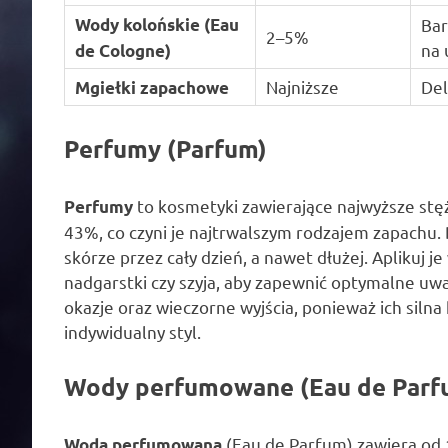
Wody kolońskie (Eau
Bar
2–5%
na 
de Cologne)
Najniższe
Del
Mgiełki zapachowe
Perfumy (Parfum)
to kosmetyki zawierające najwyższe stę
Perfumy
43%, co czyni je najtrwalszym rodzajem zapachu. 
skórze przez cały dzień, a nawet dłużej. Aplikuj je
nadgarstki czy szyja, aby zapewnić optymalne uwa
okazje oraz wieczorne wyjścia, ponieważ ich siln
indywidualny styl.
Wody perfumowane (Eau de Parf
(Eau de Parfum) zawiera od 
Woda perfumowana