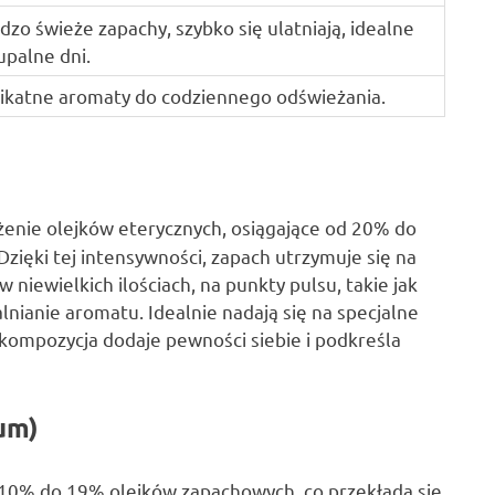
dzo świeże zapachy, szybko się ulatniają, idealne
upalne dni.
ikatne aromaty do codziennego odświeżania.
żenie olejków eterycznych, osiągające od 20% do
Dzięki tej intensywności, zapach utrzymuje się na
 w niewielkich ilościach, na punkty pulsu, takie jak
lnianie aromatu. Idealnie nadają się na specjalne
a kompozycja dodaje pewności siebie i podkreśla
um)
10% do 19% olejków zapachowych, co przekłada się