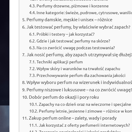
Perfumy drzewne, piżmowe i korzenne
Inne kategorie: świeże, pudrowe, cytrusowe, wanil
Perfumy damskie, męskie i unisex – różnice
Jak testować perfumy, by właściwie wybrać zapach?
Próbki i testery – jak korzystać?
Gdzie i jak testować perfumy na skórze?
Na co zwrócić uwagę podczas testowania?
Jak nosić perfumy, aby zapach utrzymywał się dłużej
Techniki aplikacji perfum
Wpływ skóry i warunków na trwałość zapachu
Przechowywanie perfum dla zachowania jakości
Wpływ wyboru perfum na wizerunek i indywidualno
Perfumy niszowe i luksusowe – na co zwrócić uwagę
Dobór perfum do okazji i pory roku
Zapachy na co dzień oraz na wieczorne i specjalne
Perfumy letnie, jesienne i zimowe – różnice w k
Zakup perfum online – zalety, wady i porady
Jak korzystać z oferty perfumerii internetowych?
Znaczenie oryginalności i jakości produktów