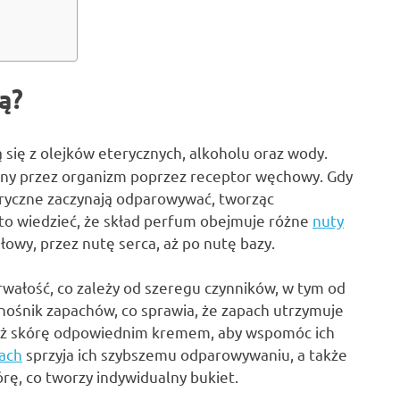
ą?
 się z olejków eterycznych, alkoholu oraz wody.
erany przez organizm poprzez receptor węchowy. Gdy
teryczne zaczynają odparowywać, tworząc
o wiedzieć, że skład perfum obejmuje różne
nuty
 głowy, przez nutę serca, aż po nutę bazy.
wałość, co zależy od szeregu czynników, w tym od
zy nośnik zapachów, co sprawia, że zapach utrzymuje
wilż skórę odpowiednim kremem, aby wspomóc ich
ach
sprzyja ich szybszemu odparowywaniu, a także
rę, co tworzy indywidualny bukiet.