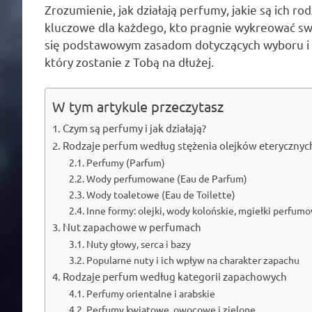
Zrozumienie, jak działają perfumy, jakie są ich rod
kluczowe dla każdego, kto pragnie wykreować swó
się podstawowym zasadom dotyczących wyboru i a
który zostanie z Tobą na dłużej.
W tym artykule przeczytasz
Czym są perfumy i jak działają?
Rodzaje perfum według stężenia olejków eterycznyc
Perfumy (Parfum)
Wody perfumowane (Eau de Parfum)
Wody toaletowe (Eau de Toilette)
Inne formy: olejki, wody kolońskie, mgiełki perfum
Nut zapachowe w perfumach
Nuty głowy, serca i bazy
Popularne nuty i ich wpływ na charakter zapachu
Rodzaje perfum według kategorii zapachowych
Perfumy orientalne i arabskie
Perfumy kwiatowe, owocowe i zielone