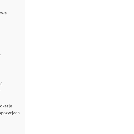
iowe
?
ść
?
 okazje
ompozycjach