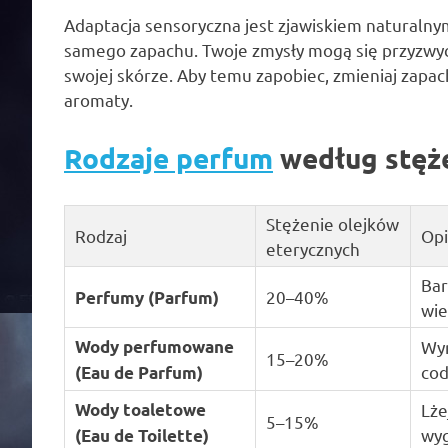
Adaptacja sensoryczna jest zjawiskiem naturalny
samego zapachu. Twoje zmysły mogą się przyzwycz
swojej skórze. Aby temu zapobiec, zmieniaj zapa
aromaty.
Rodzaje perfum
według stęże
Stężenie olejków
Rodzaj
Opi
eterycznych
Bar
20–40%
Perfumy (Parfum)
wie
Wody perfumowane
Wyr
15–20%
cod
(Eau de Parfum)
Wody toaletowe
Lże
5–15%
wyg
(Eau de Toilette)