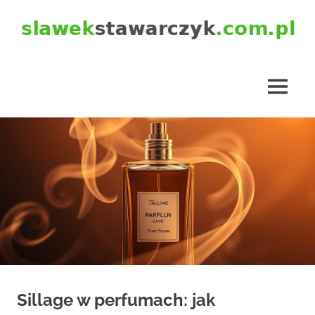
Skip
to
content
slawekstawarczyk.com.pl
MENU
Sillage w perfumach: jak