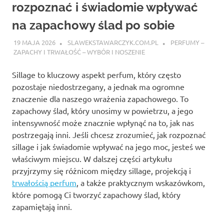
rozpoznać i świadomie wpływać
na zapachowy ślad po sobie
19 MAJA 2026
SLAWEKSTAWARCZYK.COM.PL
PERFUMY –
ZAPACHY I TRWAŁOŚĆ – WYBÓR I NOSZENIE
Sillage to kluczowy aspekt perfum, który często
pozostaje niedostrzegany, a jednak ma ogromne
znaczenie dla naszego wrażenia zapachowego. To
zapachowy ślad, który unosimy w powietrzu, a jego
intensywność może znacznie wpłynąć na to, jak nas
postrzegają inni. Jeśli chcesz zrozumieć, jak rozpoznać
sillage i jak świadomie wpływać na jego moc, jesteś we
właściwym miejscu. W dalszej części artykułu
przyjrzymy się różnicom między sillage, projekcją i
trwałością perfum
, a także praktycznym wskazówkom,
które pomogą Ci tworzyć zapachowy ślad, który
zapamiętają inni.