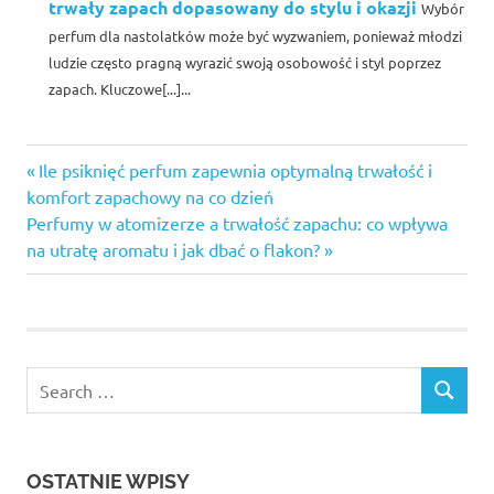
trwały zapach dopasowany do stylu i okazji
Wybór
perfum dla nastolatków może być wyzwaniem, ponieważ młodzi
ludzie często pragną wyrazić swoją osobowość i styl poprzez
zapach. Kluczowe[...]...
Previous
Nawigacja
Ile psiknięć perfum zapewnia optymalną trwałość i
Post:
komfort zapachowy na co dzień
wpisu
Next
Perfumy w atomizerze a trwałość zapachu: co wpływa
Post:
na utratę aromatu i jak dbać o flakon?
OSTATNIE WPISY