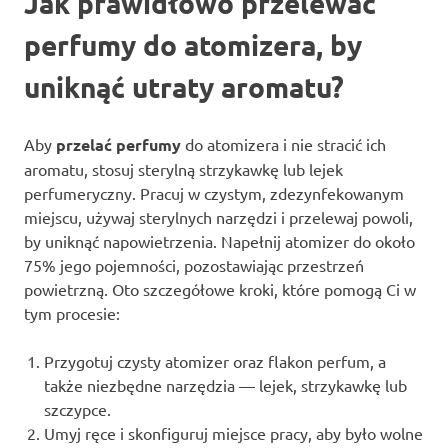
Jak prawidłowo przelewać
perfumy do atomizera, by
uniknąć utraty aromatu?
Aby
przelać perfumy
do atomizera i nie stracić ich
aromatu, stosuj sterylną strzykawkę lub lejek
perfumeryczny. Pracuj w czystym, zdezynfekowanym
miejscu, używaj sterylnych narzędzi i przelewaj powoli,
by uniknąć napowietrzenia. Napełnij atomizer do około
75% jego pojemności, pozostawiając przestrzeń
powietrzną. Oto szczegółowe kroki, które pomogą Ci w
tym procesie:
Przygotuj czysty atomizer oraz flakon perfum, a
także niezbędne narzędzia — lejek, strzykawkę lub
szczypce.
Umyj ręce i skonfiguruj miejsce pracy, aby było wolne