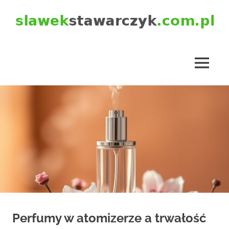
Skip
to
content
slawekstawarczyk.com.pl
MENU
Perfumy w atomizerze a trwałość