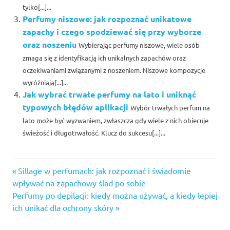
tylko[...]...
Perfumy niszowe: jak rozpoznać unikatowe
zapachy i czego spodziewać się przy wyborze
oraz noszeniu
Wybierając perfumy niszowe, wiele osób
zmaga się z identyfikacją ich unikalnych zapachów oraz
oczekiwaniami związanymi z noszeniem. Niszowe kompozycje
wyróżniają[...]...
Jak wybrać trwałe perfumy na lato i uniknąć
typowych błędów aplikacji
Wybór trwałych perfum na
lato może być wyzwaniem, zwłaszcza gdy wiele z nich obiecuje
świeżość i długotrwałość. Klucz do sukcesu[...]...
Previous
Nawigacja
Sillage w perfumach: jak rozpoznać i świadomie
Post:
wpływać na zapachowy ślad po sobie
wpisu
Next
Perfumy po depilacji: kiedy można używać, a kiedy lepiej
Post:
ich unikać dla ochrony skóry