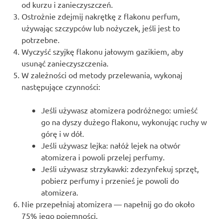
od kurzu i zanieczyszczeń.
Ostrożnie zdejmij nakrętkę z flakonu perfum,
używając szczypców lub nożyczek, jeśli jest to
potrzebne.
Wyczyść szyjkę flakonu jałowym gazikiem, aby
usunąć zanieczyszczenia.
W zależności od metody przelewania, wykonaj
następujące czynności:
Jeśli używasz atomizera podróżnego: umieść
go na dyszy dużego flakonu, wykonując ruchy w
górę i w dół.
Jeśli używasz lejka: nałóż lejek na otwór
atomizera i powoli przelej perfumy.
Jeśli używasz strzykawki: zdezynfekuj sprzęt,
pobierz perfumy i przenieś je powoli do
atomizera.
Nie przepełniaj atomizera — napełnij go do około
75% jego pojemności.