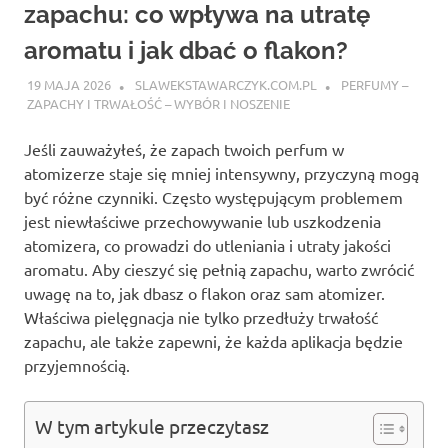
zapachu: co wpływa na utratę
aromatu i jak dbać o flakon?
19 MAJA 2026
SLAWEKSTAWARCZYK.COM.PL
PERFUMY –
ZAPACHY I TRWAŁOŚĆ – WYBÓR I NOSZENIE
Jeśli zauważyłeś, że zapach twoich perfum w
atomizerze staje się mniej intensywny, przyczyną mogą
być różne czynniki. Często występującym problemem
jest niewłaściwe przechowywanie lub uszkodzenia
atomizera, co prowadzi do utleniania i utraty jakości
aromatu. Aby cieszyć się pełnią zapachu, warto zwrócić
uwagę na to, jak dbasz o flakon oraz sam atomizer.
Właściwa pielęgnacja nie tylko przedłuży trwałość
zapachu, ale także zapewni, że każda aplikacja będzie
przyjemnością.
W tym artykule przeczytasz