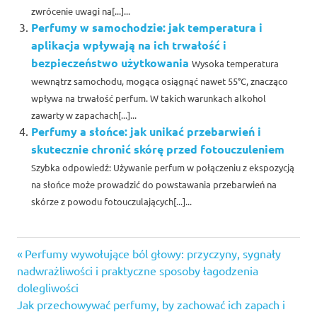
zwrócenie uwagi na[...]...
Perfumy w samochodzie: jak temperatura i
aplikacja wpływają na ich trwałość i
bezpieczeństwo użytkowania
Wysoka temperatura
wewnątrz samochodu, mogąca osiągnąć nawet 55°C, znacząco
wpływa na trwałość perfum. W takich warunkach alkohol
zawarty w zapachach[...]...
Perfumy a słońce: jak unikać przebarwień i
skutecznie chronić skórę przed fotouczuleniem
Szybka odpowiedź: Używanie perfum w połączeniu z ekspozycją
na słońce może prowadzić do powstawania przebarwień na
skórze z powodu fotouczulających[...]...
Previous
Nawigacja
Perfumy wywołujące ból głowy: przyczyny, sygnały
Post:
nadwrażliwości i praktyczne sposoby łagodzenia
wpisu
dolegliwości
Next
Jak przechowywać perfumy, by zachować ich zapach i