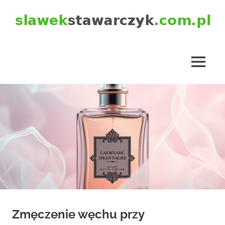
Skip
to
content
slawekstawarczyk.com.pl
MENU
Zmęczenie węchu przy