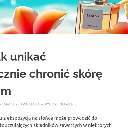
ak unikać
cznie chronić skórę
em
 ZAPACHY I TRWAŁOŚĆ – WYBÓR I NOSZENIE
 z ekspozycją na słońce może prowadzić do
ouczulających składników zawartych w niektórych