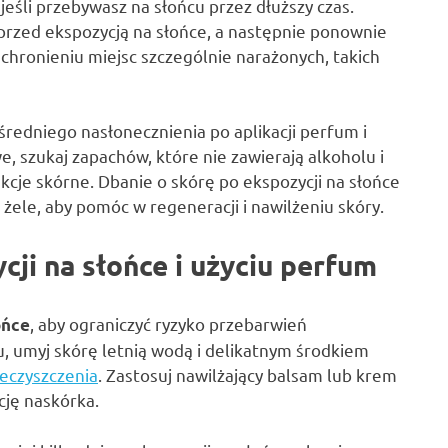
 jeśli przebywasz na słońcu przez dłuższy czas.
 przed ekspozycją na słońce, a następnie ponownie
o chronieniu miejsc szczególnie narażonych, takich
redniego nasłonecznienia po aplikacji perfum i
we, szukaj zapachów, które nie zawierają alkoholu i
je skórne. Dbanie o skórę po ekspozycji na słońce
żele, aby pomóc w regeneracji i nawilżeniu skóry.
cji na słońce i użyciu perfum
, aby ograniczyć ryzyko przebarwień
ońce
 umyj skórę letnią wodą i delikatnym środkiem
eczyszczenia
. Zastosuj nawilżający balsam lub krem
cję naskórka.