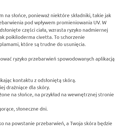
 na słońce, ponieważ niektóre składniki, takie jak
ebarwienia pod wpływem promieniowania UV. W
słonięte części ciała, wzrasta ryzyko nadmiernej
jak poikiloderma civetta. To schorzenie
lamami, które są trudne do usunięcia.
izować ryzyko przebarwień spowodowanych aplikacją
kając kontaktu z odsłoniętą skórą.
j drażniące dla skóry.
ażone na słońce, na przykład na wewnętrznej stronie
gorące, słoneczne dni.
yko na powstanie przebarwień, a Twoja skóra będzie