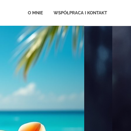
.com.pl
O MNIE
WSPÓŁPRACA I KONTAKT