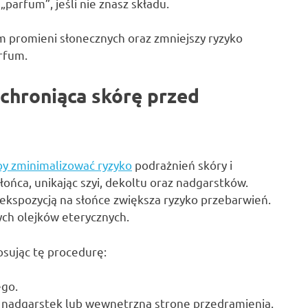
parfum”, jeśli nie znasz składu.
m promieni słonecznych oraz zmniejszy ryzyko
erfum.
 chroniąca skórę przed
aby zminimalizować ryzyko
podrażnień skóry i
słońca, unikając szyi, dekoltu oraz nadgarstków.
ekspozycją na słońce zwiększa ryzyko przebarwień.
ych olejków eterycznych.
sując tę procedurę:
ego.
a nadgarstek lub wewnętrzną stronę przedramienia.