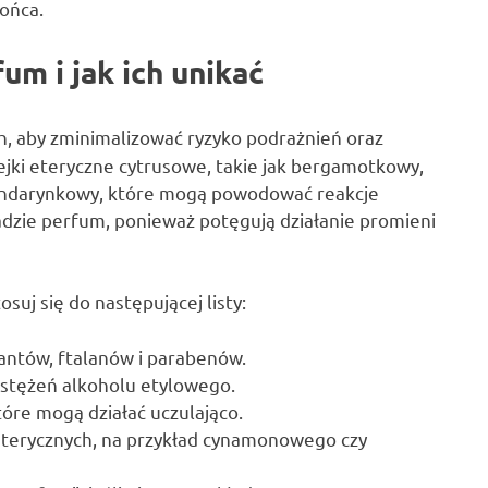
ońca.
um i jak ich unikać
, aby zminimalizować ryzyko podrażnień oraz
ejki eteryczne cytrusowe, takie jak bergamotkowy,
andarynkowy, które mogą powodować reakcje
adzie perfum, ponieważ potęgują działanie promieni
suj się do następującej listy:
antów, ftalanów i parabenów.
 stężeń alkoholu etylowego.
które mogą działać uczulająco.
terycznych, na przykład cynamonowego czy