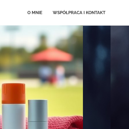
.com.pl
O MNIE
WSPÓŁPRACA I KONTAKT