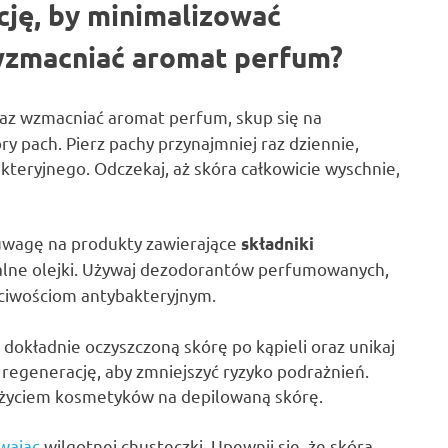
ację, by minimalizować
 wzmacniać aromat perfum?
az wzmacniać aromat perfum, skup się na
ry pach. Pierz pachy przynajmniej raz dziennie,
akteryjnego. Odczekaj, aż skóra całkowicie wyschnie,
uwagę na produkty zawierające
składniki
uralne olejki. Używaj dezodorantów perfumowanych,
ściwościom antybakteryjnym.
dokładnie oczyszczoną skórę po kąpieli oraz unikaj
a regenerację, aby zmniejszyć ryzyko podrażnień.
 użyciem kosmetyków na depilowaną skórę.
wając
wilgotnej chusteczki. Upewnij się, że skóra