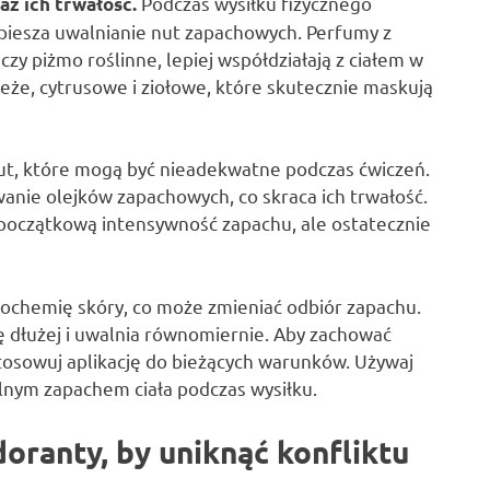
Podczas wysiłku fizycznego
z ich trwałość.
yspiesza uwalnianie nut zapachowych. Perfumy z
 czy piżmo roślinne, lepiej współdziałają z ciałem w
eże, cytrusowe i ziołowe, które skutecznie maskują
nut, które mogą być nieadekwatne podczas ćwiczeń.
nie olejków zapachowych, co skraca ich trwałość.
 początkową intensywność zapachu, ale ostatecznie
biochemię skóry, co może zmieniać odbiór zapachu.
 dłużej i uwalnia równomiernie. Aby zachować
tosowuj aplikację do bieżących warunków. Używaj
alnym zapachem ciała podczas wysiłku.
oranty, by uniknąć konfliktu