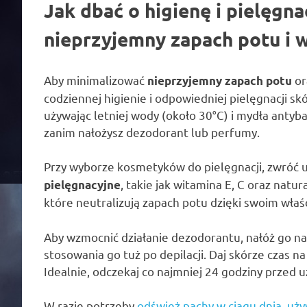
Jak dbać o higienę i pielęgn
nieprzyjemny zapach potu i
Aby minimalizować
or
nieprzyjemny zapach potu
codziennej higienie i odpowiedniej pielęgnacji skó
używając letniej wody (około 30°C) i mydła antyb
zanim nałożysz dezodorant lub perfumy.
Przy wyborze kosmetyków do pielęgnacji, zwróć 
, takie jak witamina E, C oraz nat
pielęgnacyjne
które neutralizują zapach potu dzięki swoim wła
Aby wzmocnić działanie dezodorantu, nałóż go na 
stosowania go tuż po depilacji. Daj skórze czas n
Idealnie, odczekaj co najmniej 24 godziny przed
W razie potrzeby
odśwież pachy w ciągu dnia, uży