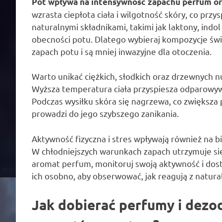
Pot wpływa na intensywność zapachu perfum ora
wzrasta ciepłota ciała i wilgotność skóry, co prz
naturalnymi składnikami, takimi jak laktony, indol
obecności potu. Dlatego wybieraj kompozycje świ
zapach potu i są mniej inwazyjne dla otoczenia.
Warto unikać ciężkich, słodkich oraz drzewnych 
Wyższa temperatura ciała przyspiesza odparowywa
Podczas wysiłku skóra się nagrzewa, co zwiększa
prowadzi do jego szybszego zanikania.
Aktywność fizyczna i stres wpływają również na 
W chłodniejszych warunkach zapach utrzymuje się
aromat perfum, monitoruj swoją aktywność i dos
ich osobno, aby obserwować, jak reagują z natur
Jak dobierać perfumy i dezod