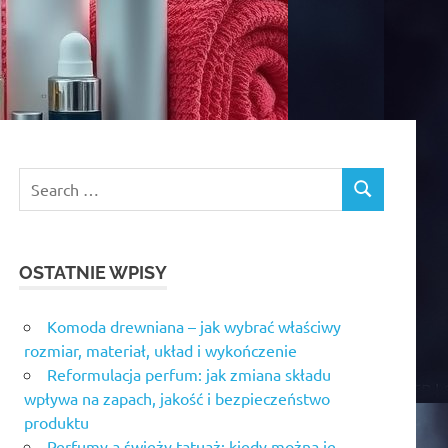
OSTATNIE WPISY
Komoda drewniana – jak wybrać właściwy
rozmiar, materiał, układ i wykończenie
Reformulacja perfum: jak zmiana składu
wpływa na zapach, jakość i bezpieczeństwo
produktu
Perfumy a świeży tatuaż: kiedy można je