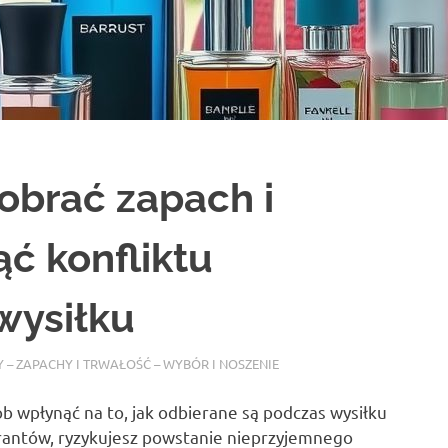
dobrać zapach i
ąć konfliktu
wysiłku
 – ZAPACHY I TRWAŁOŚĆ – WYBÓR I NOSZENIE
b wpłynąć na to, jak odbierane są podczas wysiłku
orantów, ryzykujesz powstanie nieprzyjemnego