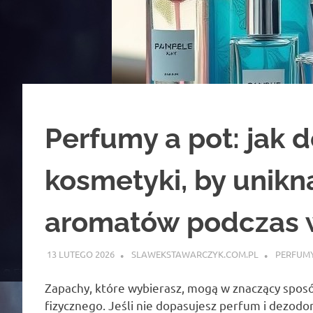
Perfumy a pot: jak 
kosmetyki, by unikn
aromatów podczas 
13 LUTEGO 2026
SLAWEKSTAWARCZYK.COM.PL
PERFUMY
Zapachy, które wybierasz, mogą w znaczący sposó
fizycznego. Jeśli nie dopasujesz perfum i dezod