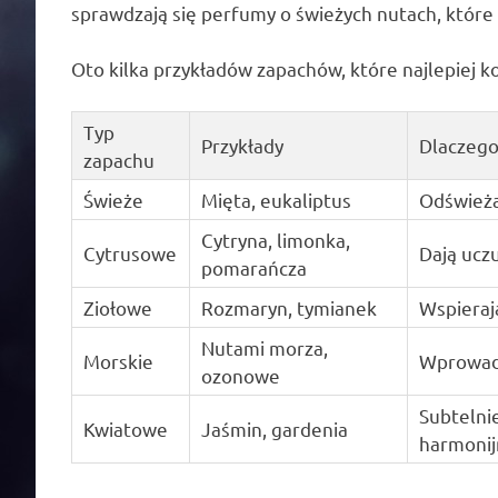
sprawdzają się perfumy o świeżych nutach, które 
Oto kilka przykładów zapachów, które najlepiej 
Typ
Przykłady
Dlaczego
zapachu
Świeże
Mięta, eukaliptus
Odświeżaj
Cytryna, limonka,
Cytrusowe
Dają uczu
pomarańcza
Ziołowe
Rozmaryn, tymianek
Wspieraj
Nutami morza,
Morskie
Wprowadz
ozonowe
Subtelnie
Kwiatowe
Jaśmin, gardenia
harmonij