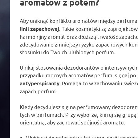
aromatów z potem?
Aby uniknąć konfliktu aromatów między perfuma
. Takie kosmetyki są zaprojektow
linii zapachowej
harmonijny aromat oraz dłuższą trwałość zapachu
zdecydowanie zmniejszy ryzyko zapachowych konf
stosunku do Twoich ulubionych perfum.
Unikaj stosowania dezodorantów o intensywnych
przypadku mocnych aromatów perfum, sięgaj po
. Pomaga to w zachowaniu świeżo
antyperspiranty
zapach perfum.
Kiedy decydujesz się na perfumowany dezodorant,
tych w perfumach. Przy wyborze, kieruj się grup
orientalną, aby zachować spójność aromatu.
Wybieraj dezodoranty z tej samej serii kosmet