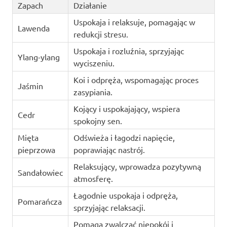
Zapach
Działanie
Uspokaja i relaksuje, pomagając w
Lawenda
redukcji stresu.
Uspokaja i rozluźnia, sprzyjając
Ylang-ylang
wyciszeniu.
Koi i odpręża, wspomagając proces
Jaśmin
zasypiania.
Kojący i uspokajający, wspiera
Cedr
spokojny sen.
Mięta
Odświeża i łagodzi napięcie,
pieprzowa
poprawiając nastrój.
Relaksujący, wprowadza pozytywną
Sandałowiec
atmosferę.
Łagodnie uspokaja i odpręża,
Pomarańcza
sprzyjając relaksacji.
Pomaga zwalczać niepokój i