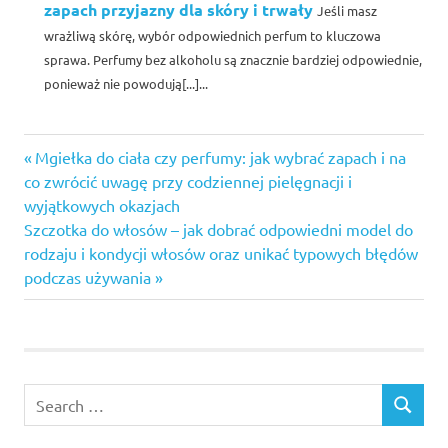
zapach przyjazny dla skóry i trwały
Jeśli masz
wrażliwą skórę, wybór odpowiednich perfum to kluczowa
sprawa. Perfumy bez alkoholu są znacznie bardziej odpowiednie,
ponieważ nie powodują[...]...
Previous
Nawigacja
Mgiełka do ciała czy perfumy: jak wybrać zapach i na
Post:
co zwrócić uwagę przy codziennej pielęgnacji i
wpisu
wyjątkowych okazjach
Next
Szczotka do włosów – jak dobrać odpowiedni model do
Post:
rodzaju i kondycji włosów oraz unikać typowych błędów
podczas używania