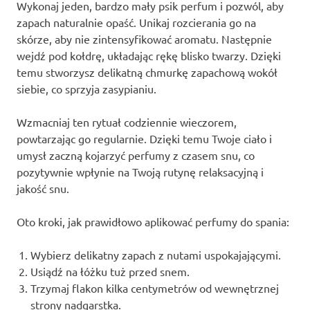
Wykonaj jeden, bardzo mały psik perfum i pozwól, aby
zapach naturalnie opaść. Unikaj rozcierania go na
skórze, aby nie zintensyfikować aromatu. Następnie
wejdź pod kołdrę, układając rękę blisko twarzy. Dzięki
temu stworzysz delikatną chmurkę zapachową wokół
siebie, co sprzyja zasypianiu.
Wzmacniaj ten rytuał codziennie wieczorem,
powtarzając go regularnie. Dzięki temu Twoje ciało i
umysł zaczną kojarzyć perfumy z czasem snu, co
pozytywnie wpłynie na Twoją rutynę relaksacyjną i
jakość snu.
Oto kroki, jak prawidłowo aplikować perfumy do spania:
Wybierz delikatny zapach z nutami uspokajającymi.
Usiądź na łóżku tuż przed snem.
Trzymaj flakon kilka centymetrów od wewnętrznej
strony nadgarstka.