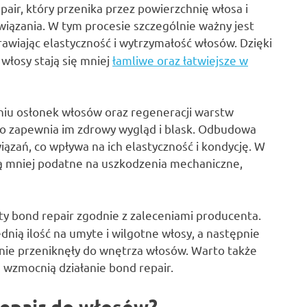
air, który przenika przez powierzchnię włosa i
iązania. W tym procesie szczególnie ważny jest
rawiając elastyczność i wytrzymałość włosów. Dzięki
włosy stają się mniej
łamliwe oraz łatwiejsze w
niu osłonek włosów oraz regeneracji warstw
co zapewnia im zdrowy wygląd i blask. Odbudowa
ązań, co wpływa na ich elastyczność i kondycję. W
 są mniej podatne na uszkodzenia mechaniczne,
y bond repair zgodnie z zaleceniami producenta.
dnią ilość na umyte i wilgotne włosy, a następnie
znie przeniknęły do wnętrza włosów. Warto także
 wzmocnią działanie bond repair.
repair do włosów?