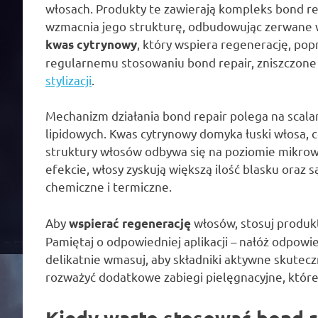
włosach. Produkty te zawierają kompleks bond rep
wzmacnia jego strukturę, odbudowując zerwane w
, który wspiera regenerację, pop
kwas cytrynowy
regularnemu stosowaniu bond repair, zniszczone 
stylizacji
.
Mechanizm działania bond repair polega na scala
lipidowych. Kwas cytrynowy domyka łuski włosa, 
struktury włosów odbywa się na poziomie mikrowi
efekcie, włosy zyskują większą ilość blasku oraz
chemiczne i termiczne.
Aby
włosów, stosuj produkt
wspierać regenerację
Pamiętaj o odpowiedniej aplikacji – nałóż odpowie
delikatnie wmasuj, aby składniki aktywne skutec
rozważyć dodatkowe zabiegi pielęgnacyjne, które
Kiedy warto stosować bond 