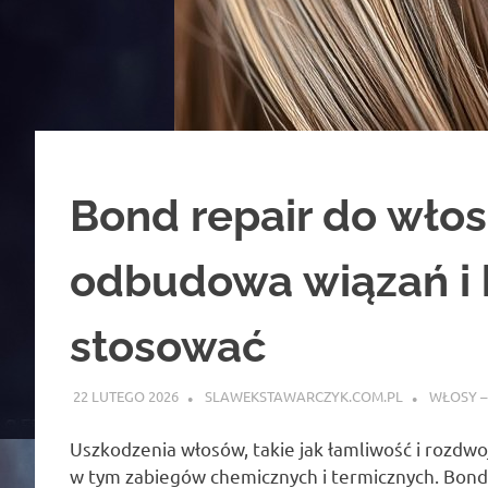
Bond repair do włos
odbudowa wiązań i k
stosować
22 LUTEGO 2026
SLAWEKSTAWARCZYK.COM.PL
WŁOSY –
Uszkodzenia włosów, takie jak łamliwość i rozdw
w tym zabiegów chemicznych i termicznych. Bond