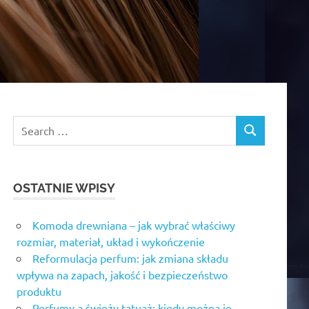
OSTATNIE WPISY
Komoda drewniana – jak wybrać właściwy
rozmiar, materiał, układ i wykończenie
Reformulacja perfum: jak zmiana składu
wpływa na zapach, jakość i bezpieczeństwo
produktu
Perfumy a świeży tatuaż: kiedy można je