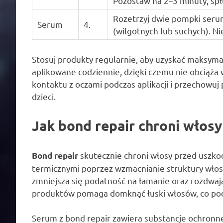
Pozostaw na 2–3 minuty, spł
Rozetrzyj dwie pompki serum
Serum
4.
(wilgotnych lub suchych). Ni
Stosuj produkty regularnie, aby uzyskać maksym
aplikowane codziennie, dzięki czemu nie obciąża 
kontaktu z oczami podczas aplikacji i przechowuj
dzieci.
Jak bond repair chroni włos
skutecznie chroni włosy przed uszko
Bond repair
termicznymi poprzez wzmacnianie struktury włos
zmniejsza się podatność na łamanie oraz rozdwa
produktów pomaga domknąć łuski włosów, co pod
Serum z bond repair zawiera substancje ochronn