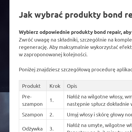
Jak wybrać produkty bond rep
Wybierz odpowiednie produkty bond repair, aby
Zwróć uwagę na składniki, szczególnie na kompl
regenerację. Aby maksymalnie wykorzystać efekty 
w zaproponowanej kolejności.
Poniżej znajdziesz szczegółową procedurę aplika
Produkt
Krok
Opis
Pre-
Nałóż na wilgotne włosy, wm
1.
szampon
następnie spłucz dokładnie
Szampon
2.
Umyj włosy i skórę głowy no
Nałóż na umyte, wilgotne wł
Odżywka
3.