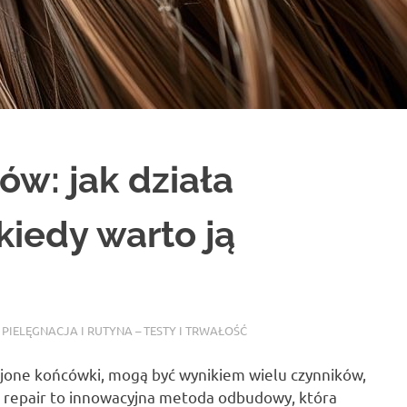
ów: jak działa
iedy warto ją
 PIELĘGNACJA I RUTYNA – TESTY I TRWAŁOŚĆ
ojone końcówki, mogą być wynikiem wielu czynników,
 repair to innowacyjna metoda odbudowy, która