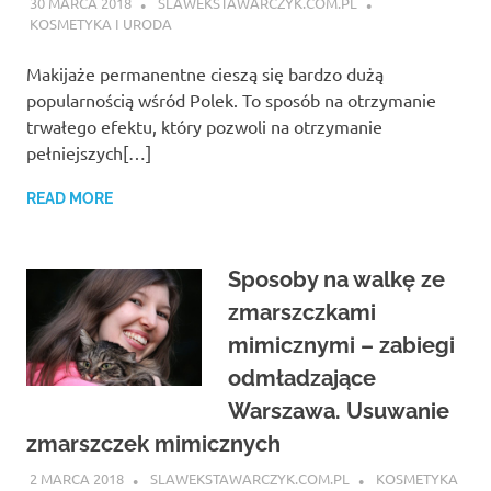
30 MARCA 2018
SLAWEKSTAWARCZYK.COM.PL
KOSMETYKA I URODA
Makijaże permanentne cieszą się bardzo dużą
popularnością wśród Polek. To sposób na otrzymanie
trwałego efektu, który pozwoli na otrzymanie
pełniejszych[…]
READ MORE
Sposoby na walkę ze
zmarszczkami
mimicznymi – zabiegi
odmładzające
Warszawa. Usuwanie
zmarszczek mimicznych
2 MARCA 2018
SLAWEKSTAWARCZYK.COM.PL
KOSMETYKA