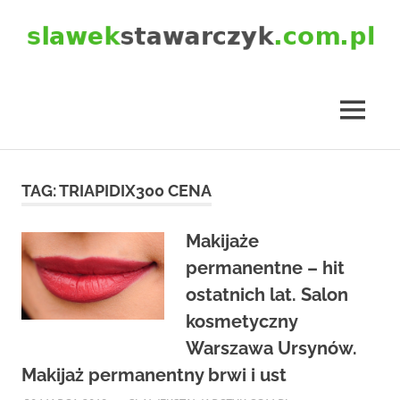
Skip
to
content
slawekstawarczyk.com.pl
MENU
TAG:
TRIAPIDIX300 CENA
Makijaże
permanentne – hit
ostatnich lat. Salon
kosmetyczny
Warszawa Ursynów.
Makijaż permanentny brwi i ust