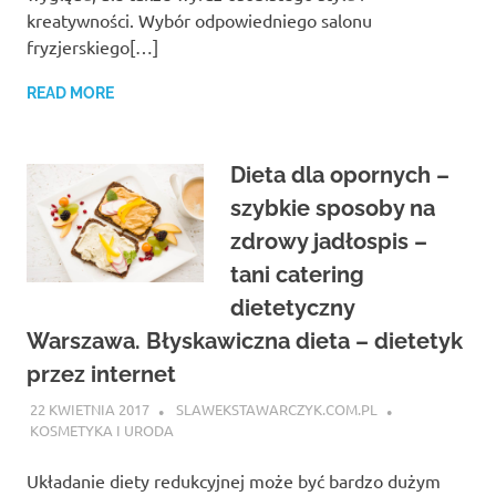
kreatywności. Wybór odpowiedniego salonu
fryzjerskiego[…]
READ MORE
Dieta dla opornych –
szybkie sposoby na
zdrowy jadłospis –
tani catering
dietetyczny
Warszawa. Błyskawiczna dieta – dietetyk
przez internet
22 KWIETNIA 2017
SLAWEKSTAWARCZYK.COM.PL
KOSMETYKA I URODA
Układanie diety redukcyjnej może być bardzo dużym