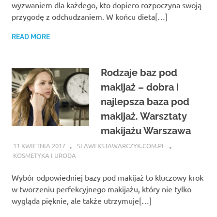
wyzwaniem dla każdego, kto dopiero rozpoczyna swoją
przygodę z odchudzaniem. W końcu dieta[…]
READ MORE
Rodzaje baz pod
makijaż – dobra i
najlepsza baza pod
makijaż. Warsztaty
makijażu Warszawa
11 KWIETNIA 2017
SLAWEKSTAWARCZYK.COM.PL
KOSMETYKA I URODA
Wybór odpowiedniej bazy pod makijaż to kluczowy krok
w tworzeniu perfekcyjnego makijażu, który nie tylko
wygląda pięknie, ale także utrzymuje[…]