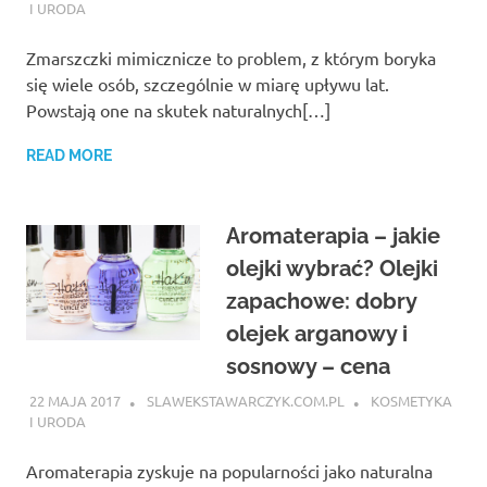
I URODA
Zmarszczki mimicznicze to problem, z którym boryka
się wiele osób, szczególnie w miarę upływu lat.
Powstają one na skutek naturalnych[…]
READ MORE
Aromaterapia – jakie
olejki wybrać? Olejki
zapachowe: dobry
olejek arganowy i
sosnowy – cena
22 MAJA 2017
SLAWEKSTAWARCZYK.COM.PL
KOSMETYKA
I URODA
Aromaterapia zyskuje na popularności jako naturalna