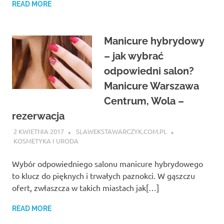
READ MORE
Manicure hybrydowy
– jak wybrać
odpowiedni salon?
Manicure Warszawa
Centrum, Wola –
rezerwacja
2 KWIETNIA 2017
SLAWEKSTAWARCZYK.COM.PL
KOSMETYKA I URODA
Wybór odpowiedniego salonu manicure hybrydowego
to klucz do pięknych i trwałych paznokci. W gąszczu
ofert, zwłaszcza w takich miastach jak[…]
READ MORE