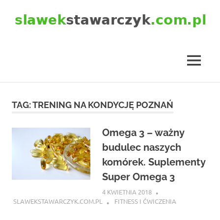
Skip
to
content
slawekstawarczyk.com.pl
MENU
TAG:
TRENING NA KONDYCJĘ POZNAŃ
Omega 3 – ważny
budulec naszych
komórek. Suplementy
Super Omega 3
4 KWIETNIA 2018
SLAWEKSTAWARCZYK.COM.PL
FITNESS I ĆWICZENIA