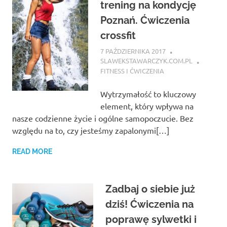
trening na kondycję
Poznań. Ćwiczenia
crossfit
7 PAŹDZIERNIKA 2017
SLAWEKSTAWARCZYK.COM.PL
FITNESS I ĆWICZENIA
Wytrzymałość to kluczowy
element, który wpływa na
nasze codzienne życie i ogólne samopoczucie. Bez
względu na to, czy jesteśmy zapalonymi[…]
READ MORE
Zadbaj o siebie już
dziś! Ćwiczenia na
poprawę sylwetki i