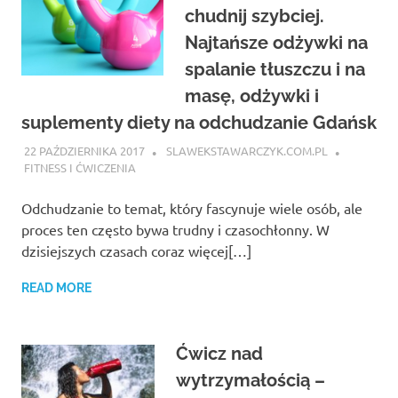
chudnij szybciej.
Najtańsze odżywki na
spalanie tłuszczu i na
masę, odżywki i
suplementy diety na odchudzanie Gdańsk
22 PAŹDZIERNIKA 2017
SLAWEKSTAWARCZYK.COM.PL
FITNESS I ĆWICZENIA
Odchudzanie to temat, który fascynuje wiele osób, ale
proces ten często bywa trudny i czasochłonny. W
dzisiejszych czasach coraz więcej[…]
READ MORE
Ćwicz nad
wytrzymałością –