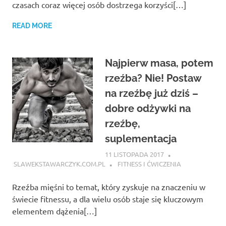
czasach coraz więcej osób dostrzega korzyści[…]
READ MORE
Najpierw masa, potem
rzeźba? Nie! Postaw
na rzeźbę już dziś –
dobre odżywki na
rzeźbę,
suplementacja
11 LISTOPADA 2017
SLAWEKSTAWARCZYK.COM.PL
FITNESS I ĆWICZENIA
Rzeźba mięśni to temat, który zyskuje na znaczeniu w
świecie fitnessu, a dla wielu osób staje się kluczowym
elementem dążenia[…]