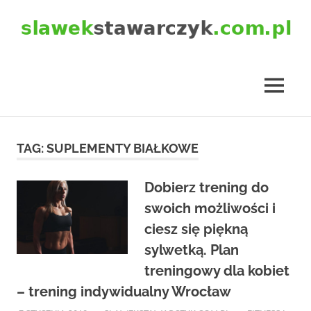
Skip
to
content
slawekstawarczyk.com.pl
MENU
TAG:
SUPLEMENTY BIAŁKOWE
Dobierz trening do
swoich możliwości i
ciesz się piękną
sylwetką. Plan
treningowy dla kobiet
– trening indywidualny Wrocław