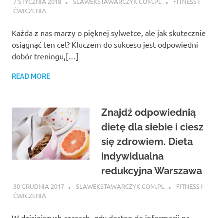
7 STYCZNIA 2018
SLAWEKSTAWARCZYK.COM.PL
FITNESS I
ĆWICZENIA
Każda z nas marzy o pięknej sylwetce, ale jak skutecznie
osiągnąć ten cel? Kluczem do sukcesu jest odpowiedni
dobór treningu,[…]
READ MORE
Znajdź odpowiednią
dietę dla siebie i ciesz
się zdrowiem. Dieta
indywidualna
redukcyjna Warszawa
30 GRUDNIA 2017
SLAWEKSTAWARCZYK.COM.PL
FITNESS I
ĆWICZENIA
W dzisiejszych czasach, gdy dostęp do informacji na