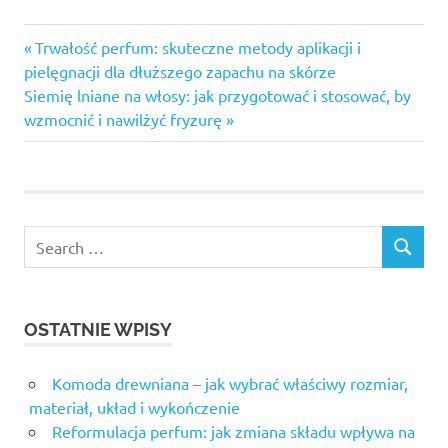
Previous
Nawigacja
Trwałość perfum: skuteczne metody aplikacji i
Post:
pielęgnacji dla dłuższego zapachu na skórze
wpisu
Next
Siemię lniane na włosy: jak przygotować i stosować, by
Post:
wzmocnić i nawilżyć fryzurę
OSTATNIE WPISY
Komoda drewniana – jak wybrać właściwy rozmiar,
materiał, układ i wykończenie
Reformulacja perfum: jak zmiana składu wpływa na