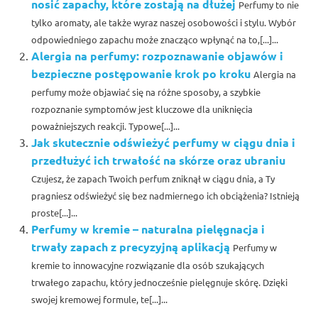
nosić zapachy, które zostają na dłużej
Perfumy to nie
tylko aromaty, ale także wyraz naszej osobowości i stylu. Wybór
odpowiedniego zapachu może znacząco wpłynąć na to,[...]...
Alergia na perfumy: rozpoznawanie objawów i
bezpieczne postępowanie krok po kroku
Alergia na
perfumy może objawiać się na różne sposoby, a szybkie
rozpoznanie symptomów jest kluczowe dla uniknięcia
poważniejszych reakcji. Typowe[...]...
Jak skutecznie odświeżyć perfumy w ciągu dnia i
przedłużyć ich trwałość na skórze oraz ubraniu
Czujesz, że zapach Twoich perfum zniknął w ciągu dnia, a Ty
pragniesz odświeżyć się bez nadmiernego ich obciążenia? Istnieją
proste[...]...
Perfumy w kremie – naturalna pielęgnacja i
trwały zapach z precyzyjną aplikacją
Perfumy w
kremie to innowacyjne rozwiązanie dla osób szukających
trwałego zapachu, który jednocześnie pielęgnuje skórę. Dzięki
swojej kremowej formule, te[...]...