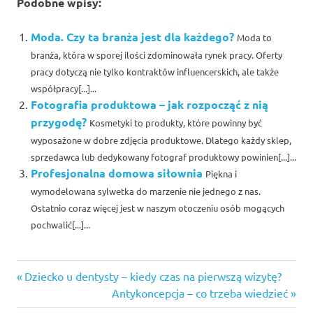
Podobne wpisy:
Moda. Czy ta branża jest dla każdego?
Moda to
branża, która w sporej ilości zdominowała rynek pracy. Oferty
pracy dotyczą nie tylko kontraktów influencerskich, ale także
współpracy[...]...
Fotografia produktowa – jak rozpocząć z nią
przygodę?
Kosmetyki to produkty, które powinny być
wyposażone w dobre zdjęcia produktowe. Dlatego każdy sklep,
sprzedawca lub dedykowany fotograf produktowy powinien[...]...
Profesjonalna domowa siłownia
Piękna i
wymodelowana sylwetka do marzenie nie jednego z nas.
Ostatnio coraz więcej jest w naszym otoczeniu osób mogących
pochwalić[...]...
jacuzzi
Previous
Nawigacja
Dziecko u dentysty – kiedy czas na pierwszą wizytę?
pracy
Post:
Next
Antykoncepcja – co trzeba wiedzieć
wpisu
Post: