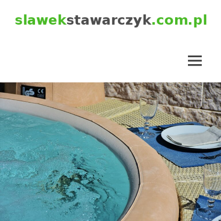
Skip
to
content
slawekstawarczyk.com.pl
MENU