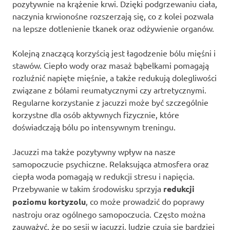
pozytywnie na krążenie krwi. Dzięki podgrzewaniu ciała,
naczynia krwionośne rozszerzają się, co z kolei pozwala
na lepsze dotlenienie tkanek oraz odżywienie organów.
Kolejną znaczącą korzyścią jest łagodzenie bólu mięśni i
stawów. Ciepło wody oraz masaż bąbelkami pomagają
rozluźnić napięte mięśnie, a także redukują dolegliwości
związane z bólami reumatycznymi czy artretycznymi.
Regularne korzystanie z jacuzzi może być szczególnie
korzystne dla osób aktywnych fizycznie, które
doświadczają bólu po intensywnym treningu.
Jacuzzi ma także pozytywny wpływ na nasze
samopoczucie psychiczne. Relaksująca atmosfera oraz
ciepła woda pomagają w redukcji stresu i napięcia.
Przebywanie w takim środowisku sprzyja
redukcji
poziomu kortyzolu
, co może prowadzić do poprawy
nastroju oraz ogólnego samopoczucia. Często można
zauważyć, że po sesji w jacuzzi, ludzie czują się bardziej