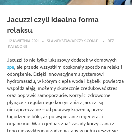
Jacuzzi czyli idealna forma
relaksu.
12 KWIETNIA 2021
SLAWEKSTAWARCZYK.COM.PL
BEZ
KATEGORII
Jacuzzi to nie tylko luksusowy dodatek w domowych
spa
, ale przede wszystkim doskonały sposób na relaks i
odprężenie. Dzięki innowacyjnemu systemowi
hydromasażu, w którym ciepła woda i bąbelki powietrza
współdziałają, możemy skutecznie zredukować stres
oraz poprawić samopoczucie. Korzyści zdrowotne
płynące z regularnego korzystania z jacuzzi są
niezaprzeczalne – od poprawy krążenia, przez
łagodzenie bólu, aż po wspieranie regeneracji
organizmu. Warto jednak znać zasady korzystania z
tego niezwykłego urządzenia, aby w pełni cieszyć się