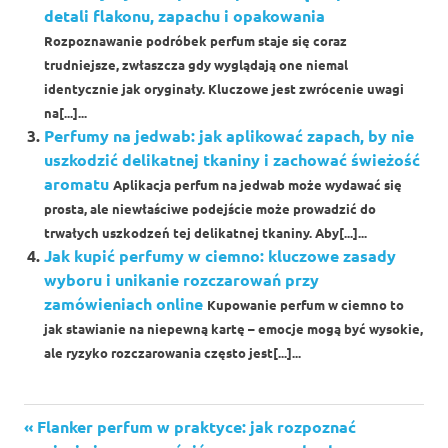
detali flakonu, zapachu i opakowania
Rozpoznawanie podróbek perfum staje się coraz
trudniejsze, zwłaszcza gdy wyglądają one niemal
identycznie jak oryginały. Kluczowe jest zwrócenie uwagi
na[...]...
Perfumy na jedwab: jak aplikować zapach, by nie
uszkodzić delikatnej tkaniny i zachować świeżość
aromatu
Aplikacja perfum na jedwab może wydawać się
prosta, ale niewłaściwe podejście może prowadzić do
trwałych uszkodzeń tej delikatnej tkaniny. Aby[...]...
Jak kupić perfumy w ciemno: kluczowe zasady
wyboru i unikanie rozczarowań przy
zamówieniach online
Kupowanie perfum w ciemno to
jak stawianie na niepewną kartę – emocje mogą być wysokie,
ale ryzyko rozczarowania często jest[...]...
Previous
Flanker perfum w praktyce: jak rozpoznać
Nawigacja