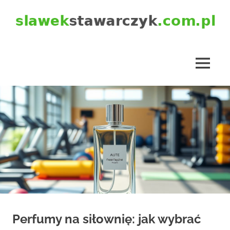
Skip
to
content
slawekstawarczyk.com.pl
MENU
Perfumy na siłownię: jak wybrać