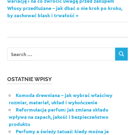
Post:
wariację i na co zwrócić uwagę przed zakupem
wpisu
Next
Włosy przedłużane – jak dbać o nie krok po kroku,
Post:
by zachować blask i trwałość
OSTATNIE WPISY
Komoda drewniana – jak wybrać właściwy
rozmiar, materiał, układ i wykończenie
Reformulacja perfum: jak zmiana składu
wpływa na zapach, jakość i bezpieczeństwo
produktu
Perfumy a świeży tatuaż: kiedy można je