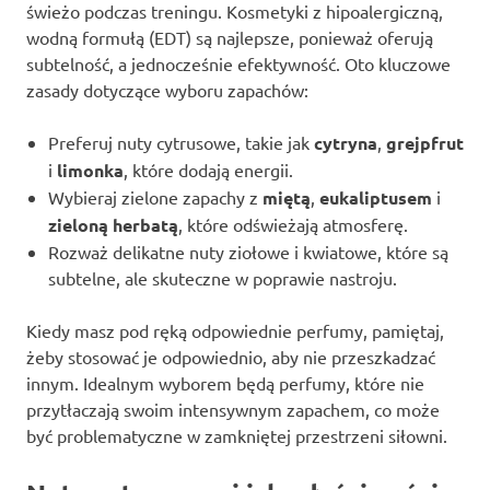
świeżo podczas treningu. Kosmetyki z hipoalergiczną,
wodną formułą (EDT) są najlepsze, ponieważ oferują
subtelność, a jednocześnie efektywność. Oto kluczowe
zasady dotyczące wyboru zapachów:
Preferuj nuty cytrusowe, takie jak
cytryna
,
grejpfrut
i
limonka
, które dodają energii.
Wybieraj zielone zapachy z
miętą
,
eukaliptusem
i
zieloną herbatą
, które odświeżają atmosferę.
Rozważ delikatne nuty ziołowe i kwiatowe, które są
subtelne, ale skuteczne w poprawie nastroju.
Kiedy masz pod ręką odpowiednie perfumy, pamiętaj,
żeby stosować je odpowiednio, aby nie przeszkadzać
innym. Idealnym wyborem będą perfumy, które nie
przytłaczają swoim intensywnym zapachem, co może
być problematyczne w zamkniętej przestrzeni siłowni.