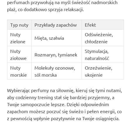
perfumach przywołują na myśl świeżość nadmorskich
plaż, co dodatkowo sprzyja relaksacji.
Typ nuty
Przykłady zapachów
Efekt
Nuty
Odświeżenie,
Mięta, szałwia
zielone
chłodzenie
Nuty
Stymulacja,
Rozmaryn, tymianek
ziołowe
naturalność
Nuty
Molekuły ozonowe,
Orzeźwienie,
morskie
sól morska
ukojenie
Wybierając perfumy na siłownię, kieruj się tymi nutami,
aby codzienny trening stał się bardziej przyjemny, a
Twoje samopoczucie lepsze. Dzięki odpowiednim
zapachom możesz poczuć się świeżo i pełen energii, co
z pewnością wpłynie pozytywnie na Twoje osiągnięcia.