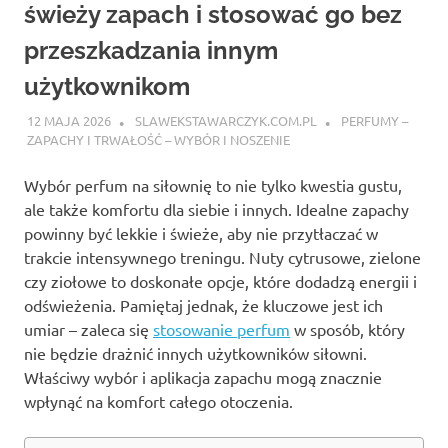
świeży zapach i stosować go bez
przeszkadzania innym
użytkownikom
12 MAJA 2026
SLAWEKSTAWARCZYK.COM.PL
PERFUMY –
ZAPACHY I TRWAŁOŚĆ – WYBÓR I NOSZENIE
Wybór perfum na siłownię to nie tylko kwestia gustu,
ale także komfortu dla siebie i innych. Idealne zapachy
powinny być lekkie i świeże, aby nie przytłaczać w
trakcie intensywnego treningu. Nuty cytrusowe, zielone
czy ziołowe to doskonałe opcje, które dodadzą energii i
odświeżenia. Pamiętaj jednak, że kluczowe jest ich
umiar – zaleca się
stosowanie perfum
w sposób, który
nie będzie drażnić innych użytkowników siłowni.
Właściwy wybór i aplikacja zapachu mogą znacznie
wpłynąć na komfort całego otoczenia.