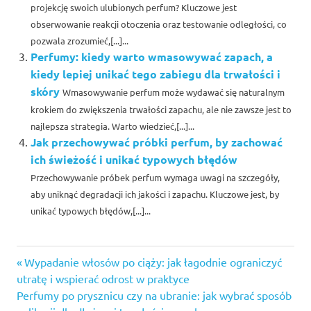
projekcję swoich ulubionych perfum? Kluczowe jest
obserwowanie reakcji otoczenia oraz testowanie odległości, co
pozwala zrozumieć,[...]...
Perfumy: kiedy warto wmasowywać zapach, a
kiedy lepiej unikać tego zabiegu dla trwałości i
skóry
Wmasowywanie perfum może wydawać się naturalnym
krokiem do zwiększenia trwałości zapachu, ale nie zawsze jest to
najlepsza strategia. Warto wiedzieć,[...]...
Jak przechowywać próbki perfum, by zachować
ich świeżość i unikać typowych błędów
Przechowywanie próbek perfum wymaga uwagi na szczegóły,
aby uniknąć degradacji ich jakości i zapachu. Kluczowe jest, by
unikać typowych błędów,[...]...
Previous
Nawigacja
Wypadanie włosów po ciąży: jak łagodnie ograniczyć
Post:
utratę i wspierać odrost w praktyce
wpisu
Next
Perfumy po prysznicu czy na ubranie: jak wybrać sposób
Post: