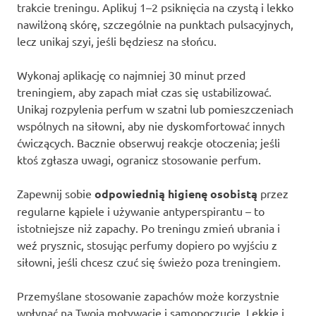
trakcie treningu. Aplikuj 1–2 psiknięcia na czystą i lekko
nawilżoną skórę, szczególnie na punktach pulsacyjnych,
lecz unikaj szyi, jeśli będziesz na słońcu.
Wykonaj aplikację co najmniej 30 minut przed
treningiem, aby zapach miał czas się ustabilizować.
Unikaj rozpylenia perfum w szatni lub pomieszczeniach
wspólnych na siłowni, aby nie dyskomfortować innych
ćwiczących. Bacznie obserwuj reakcje otoczenia; jeśli
ktoś zgłasza uwagi, ogranicz stosowanie perfum.
Zapewnij sobie
odpowiednią higienę osobistą
przez
regularne kąpiele i używanie antyperspirantu – to
istotniejsze niż zapachy. Po treningu zmień ubrania i
weź prysznic, stosując perfumy dopiero po wyjściu z
siłowni, jeśli chcesz czuć się świeżo poza treningiem.
Przemyślane stosowanie zapachów może korzystnie
wpłynąć na Twoją motywację i samopoczucie. Lekkie i