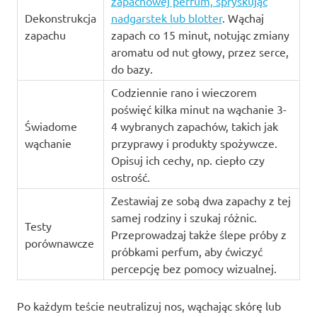
zapachowej perfum, spryskując
Dekonstrukcja
nadgarstek lub blotter
. Wąchaj
zapachu
zapach co 15 minut, notując zmiany
aromatu od nut głowy, przez serce,
do bazy.
Codziennie rano i wieczorem
poświęć kilka minut na wąchanie 3-
Świadome
4 wybranych zapachów, takich jak
wąchanie
przyprawy i produkty spożywcze.
Opisuj ich cechy, np. ciepło czy
ostrość.
Zestawiaj ze sobą dwa zapachy z tej
samej rodziny i szukaj różnic.
Testy
Przeprowadzaj także ślepe próby z
porównawcze
próbkami perfum, aby ćwiczyć
percepcję bez pomocy wizualnej.
Po każdym teście neutralizuj nos, wąchając skórę lub