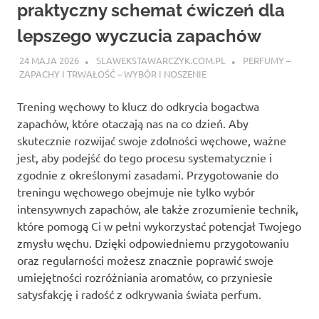
praktyczny schemat ćwiczeń dla
lepszego wyczucia zapachów
24 MAJA 2026
SLAWEKSTAWARCZYK.COM.PL
PERFUMY –
ZAPACHY I TRWAŁOŚĆ – WYBÓR I NOSZENIE
Trening węchowy to klucz do odkrycia bogactwa
zapachów, które otaczają nas na co dzień. Aby
skutecznie rozwijać swoje zdolności węchowe, ważne
jest, aby podejść do tego procesu systematycznie i
zgodnie z określonymi zasadami. Przygotowanie do
treningu węchowego obejmuje nie tylko wybór
intensywnych zapachów, ale także zrozumienie technik,
które pomogą Ci w pełni wykorzystać potencjał Twojego
zmysłu węchu. Dzięki odpowiedniemu przygotowaniu
oraz regularności możesz znacznie poprawić swoje
umiejętności rozróżniania aromatów, co przyniesie
satysfakcję i radość z odkrywania świata perfum.