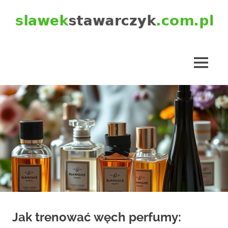
Skip
to
content
slawekstawarczyk.com.pl
MENU
Jak trenować węch perfumy: